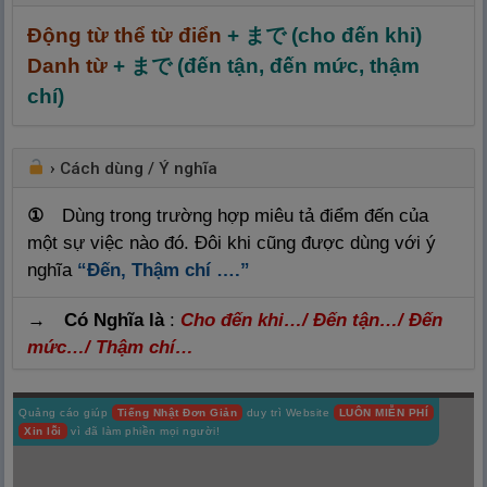
Động từ thể từ điển
+ まで (cho đến khi)
Danh từ
+ まで (đến tận, đến mức, thậm
chí)
›
Cách dùng / Ý nghĩa
①
Dùng trong trường hợp miêu tả điểm đến của
một sự việc nào đó. Đôi khi cũng được dùng với ý
nghĩa
“Đến, Thậm chí ….”
→ Có Nghĩa là
:
Cho đến khi…/ Đến tận…/ Đến
mức…/ Thậm chí…
Quảng cáo giúp
Tiếng Nhật Đơn Giản
duy trì Website
LUÔN MIỄN PHÍ
Xin lỗi
vì đã làm phiền mọi người!