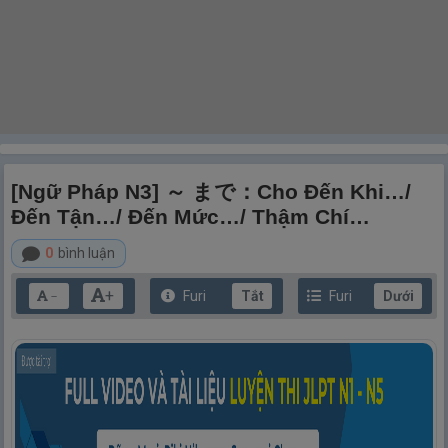
[Ngữ Pháp N3] ～ まで：Cho Đến Khi…/
Đến Tận…/ Đến Mức…/ Thậm Chí…
0
bình luận
+
Furi
Tắt
Furi
Dưới
－