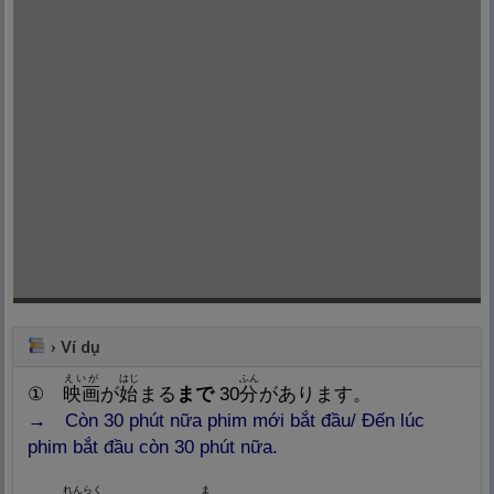
›
Ví dụ
えいが
はじ
ふん
①
映
画
が
始
まる
まで
30
分
があります。
→ Còn 30 phút nữa phim mới bắt đầu/ Đến lúc
phim bắt đầu còn 30 phút nữa.
れんらく
ま