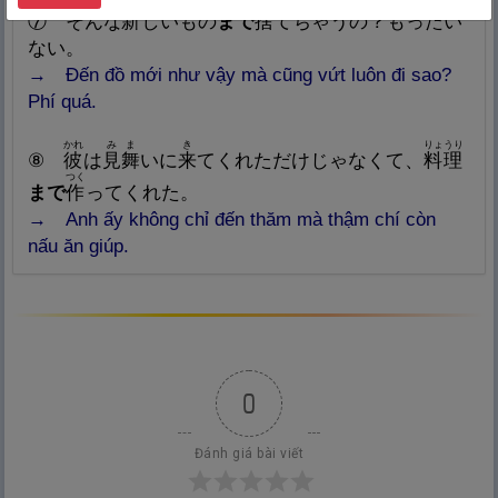
あたら
す
⑦ そんな
新
しいもの
まで
捨
てちゃうの？もったい
ない。
→ Đến đồ mới như vậy mà cũng vứt luôn đi sao?
Phí quá.
かれ
みま
き
りょうり
⑧
彼
は
見
舞
いに
来
てくれただけじゃなくて、
料
理
つく
まで
作
ってくれた。
→ Anh ấy không chỉ đến thăm mà thậm chí còn
nấu ăn giúp.
0
Đánh giá bài viết