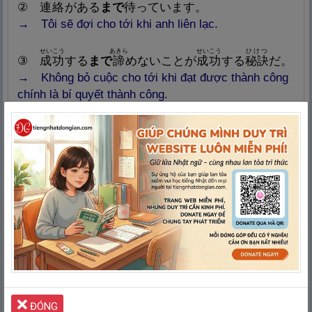
②
連
絡
がある
まで
待
っています。
→ Tôi sẽ đợi cho tới khi anh liên lạc.
せいこう
あきら
せいこう
ひけつ
③
成
功
する
まで
諦
めないことが
成
功
する
秘
訣
だ。
→ Không bỏ cuộc cho tới khi đạt được thành công
chính là bí quyết thành công.
さかな
ほね
た
④ この
魚
は
骨
まで
食
べられますよ。
→ Cá này đến cả xương cũng ăn được đấy.
わたし
うたが
⑤ あなた
まで
私
を
疑
うのですか。
→ Đến anh mà cũng nghi ngờ tôi sao?
いそが
わ
しょうがつ
はたら
⑥
忙
しいのは
分
かりますが、お
正
月
まで
働
くん
ですか。
→ Em biết là anh bận rồi nhưng đến tận Tết mà vẫn
làm việc ư?
ĐÓNG