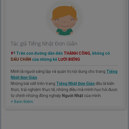
Tác giả Tiếng Nhật Đơn Giản
Trên con đường dẫn đến
THÀNH CÔNG
, không có
DẤU CHÂN
của những kẻ
LƯỜI BIẾNG
Mình là người sáng lập và quản trị nội dung cho trang
Tiếng
Nhật Đơn Giản
Những bài viết trên trang
Tiếng Nhật Đơn Giản
đều là kiến
thức, trải nghiệm thực tế, những điều mà mình học hỏi được
từ chính những đồng nghiệp
Người Nhật
của mình.
Hy vọng rằng kinh nghiệm mà mình có được sẽ giúp các bạn
+ Xem thêm
hiểu thêm về tiếng nhật, cũng như văn hóa, con người nhật
bản.
TIẾNG NHẬT ĐƠN GIẢN !