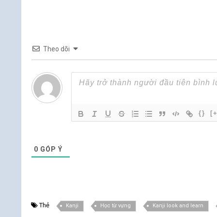
Theo dõi
{}
[
0
GÓP Ý
Thẻ
Kanji
Học từ vựng
Kanji look and learn