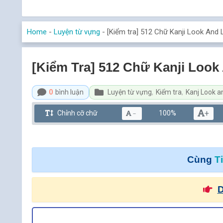
Home
-
Luyện từ vựng
-
[Kiểm tra] 512 Chữ Kanji Look And 
[Kiểm Tra] 512 Chữ Kanji Look
0
bình luận
Luyện từ vựng
,
Kiểm tra
,
Kanj Look a
+
Chỉnh cỡ chữ
100%
－
Cùng
T
D