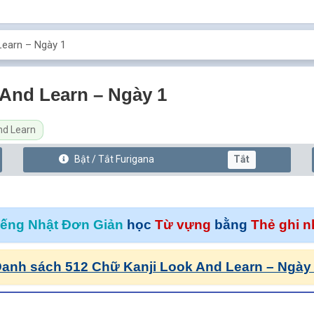
Learn – Ngày 1
 And Learn – Ngày 1
nd Learn
Bật / Tắt
Furi
gana
Tắt
iếng Nhật Đơn Giản
học
Từ vựng
bằng
Thẻ ghi 
anh sách 512 Chữ Kanji Look And Learn – Ngày