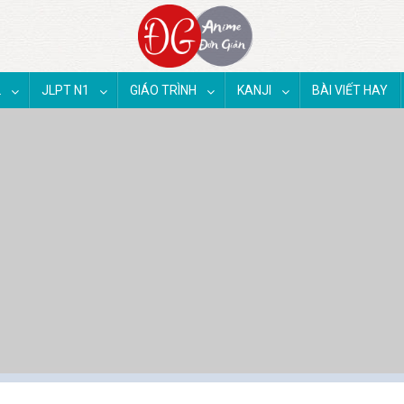
2
JLPT N1
GIÁO TRÌNH
KANJI
BÀI VIẾT HAY