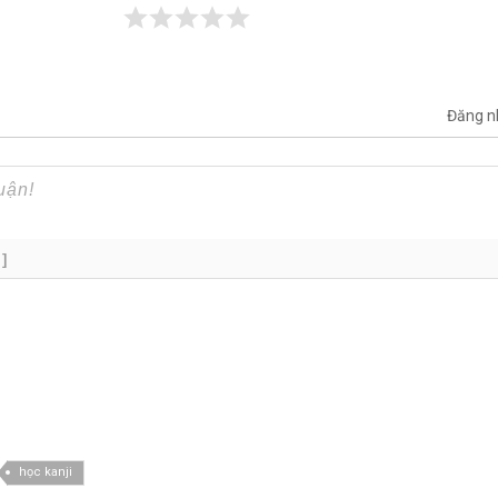
Đăng n
+]
học kanji