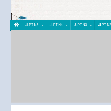
JLPT N5
JLPT N4
JLPT N3
JLPT N