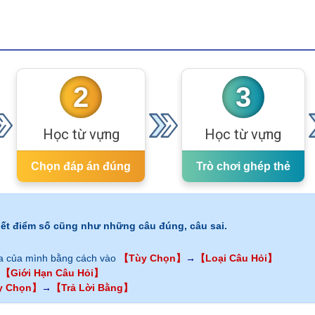
2
3
Học từ vựng
Học từ vựng
Chọn đáp án đúng
Trò chơi ghép thẻ
iết điểm số cũng như những câu đúng, câu sai.
ra của mình bằng cách vào
【Tùy Chọn】
→
【Loại Câu Hỏi】
→
【Giới Hạn Câu Hỏi】
y Chọn】
→
【Trả Lời Bằng】