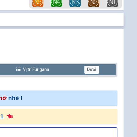
Vị trí
Furi
gana
Dưới
nhớ
nhé !
 1