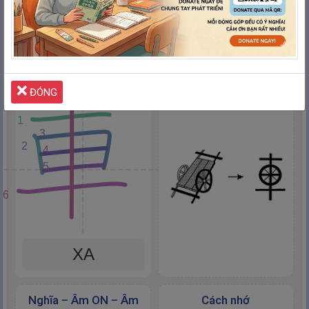
でんりょく
でんげん
電
力
: Điện lực
電
源
: Nguồn điện
ĐÓNG
7
1
3
2
4
5
6
XA
Nghĩa – Âm ON – Âm
Cách nhớ