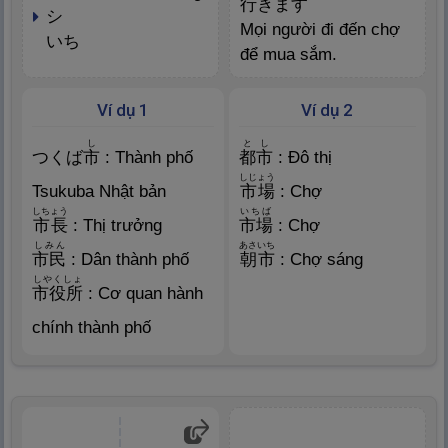
行
きます
シ
Mọi người đi đến chợ
いち
để mua sắm.
Ví dụ 1
Ví dụ 2
し
とし
つくば
市
: Thành phố
都
市
: Đô thị
しじょう
Tsukuba Nhật bản
市
場
: Chợ
しちょう
いちば
市
長
: Thị trưởng
市
場
: Chợ
しみん
あさいち
市
民
: Dân thành phố
朝
市
: Chợ sáng
しやくしょ
市
役
所
: Cơ quan hành
chính thành phố