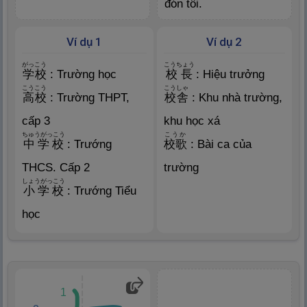
đón tôi.
Ví dụ 1
Ví dụ 2
がっこう
こうちょう
学
校
: Trường học
校
長
: Hiệu trưởng
こうこう
こうしゃ
高
校
: Trường THPT,
校
舎
: Khu nhà trường,
cấp 3
khu học xá
ちゅうがっこう
こうか
中
学
校
: Trướng
校
歌
: Bài ca của
THCS. Cấp 2
trường
しょうがっこう
小
学
校
: Trướng Tiểu
học
1