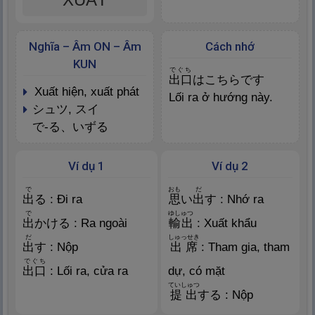
Nghĩa – Âm ON – Âm
Cách nhớ
KUN
でぐち
出
口
はこちらです
xuất hiện, xuất phát
Lối ra ở hướng này.
シュツ, スイ
で-る、いずる
Ví dụ 1
Ví dụ 2
で
おも
だ
出
る : Đi ra
思
い
出
す : Nhớ ra
で
ゆしゅつ
出
かける : Ra ngoài
輸
出
: Xuất khẩu
だ
しゅっせき
出
す : Nộp
出
席
: Tham gia, tham
でぐち
出
口
: Lối ra, cửa ra
dự, có mặt
ていしゅつ
提
出
する : Nộp