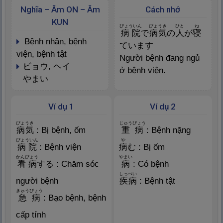
Nghĩa – Âm ON – Âm
Cách nhớ
KUN
びょういん
びょうき
ひと
ね
病
院
で
病
気
の
人
が
寝
bệnh nhân, bệnh
ています
viện, bệnh tật
Người bệnh đang ngủ
ビョウ, ヘイ
ở bệnh viện.
やまい
Ví dụ 1
Ví dụ 2
びょうき
じゅうびょう
病
気
: Bị bệnh, ốm
重
病
: Bệnh nặng
びょういん
や
病
院
: Bệnh viện
病
む : Bị ốm
かんびょう
やまい
看
病
する : Chăm sóc
病
: Có bệnh
しっぺい
người bệnh
疾
病
: Bệnh tật
きゅうびょう
急
病
: Bạo bệnh, bệnh
cấp tính