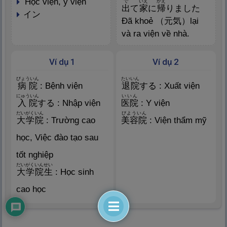
học viện, y viện
で
いえ
かえ
出
て
家
に
帰
りました
イン
Đã khoẻ （
元
気
）lại
và ra viện về nhà.
Ví dụ 1
Ví dụ 2
びょういん
たいいん
病
院
: Bệnh viện
退
院
する : Xuất viện
にゅういん
いいん
入
院
する : Nhập viện
医
院
: Y viện
だいがくいん
びよういん
大
学
院
: Trường cao
美
容
院
: Viện thẩm mỹ
học, Việc đào tạo sau
tốt nghiệp
だいがく
いんせい
大
学
院
生
: Học sinh
cao học