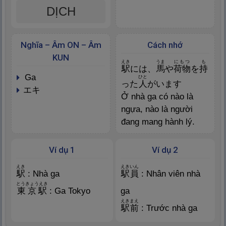
DỊCH
Nghĩa – Âm ON – Âm
Cách nhớ
KUN
えき
うま
にもつ
も
駅
には、
馬
や
荷
物
を
持
ga
ひと
った
人
がいます
エキ
Ở nhà ga có nào là
ngựa, nào là người
đang mang hành lý.
Ví dụ 1
Ví dụ 2
えき
えきいん
駅
: Nhà ga
駅
員
: Nhân viên nhà
とうきょうえき
東
京
駅
: Ga Tokyo
ga
えきまえ
駅
前
: Trước nhà ga