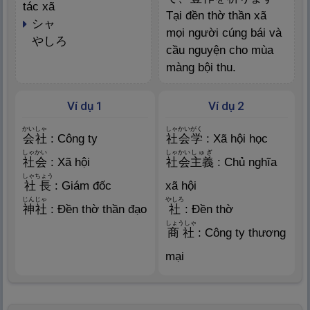
tác xã
Tại đền thờ thần xã
シャ
mọi người cúng bái và
やしろ
cầu nguyện cho mùa
màng bội thu.
Ví dụ 1
Ví dụ 2
かいしゃ
しゃかいがく
会
社
: Công ty
社
会
学
: Xã hội học
しゃかい
しゃかい
しゅぎ
社
会
: Xã hội
社
会
主
義
: Chủ nghĩa
しゃちょう
社
長
: Giám đốc
xã hội
じんじゃ
やしろ
神
社
: Đền thờ thần đạo
社
: Đền thờ
しょうしゃ
商
社
: Công ty thương
mại