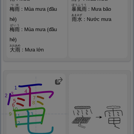
つゆ
ぼうふうう
梅
雨
: Mùa mưa (đầu
暴
風
雨
: Mưa bão
あまみず
hè)
雨
水
: Nước mưa
ばいう
梅
雨
: Mùa mưa (đầu
hè)
おおあめ
大
雨
: Mưa lớn
1
4
3
2
7
5
8
6
10
9
13
11
12