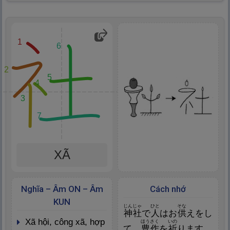
1
6
2
5
4
3
7
XÃ
Nghĩa – Âm ON – Âm
Cách nhớ
KUN
じんじゃ
ひと
そな
神
社
で
人
はお
供
えをし
xã hội, công xã, hợp
ほうさく
いの
て、
豊
作
を
祈
ります