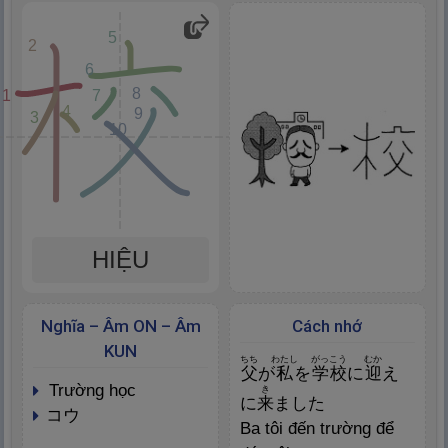
5
2
6
8
1
7
4
9
3
10
HIỆU
Nghĩa – Âm ON – Âm
Cách nhớ
KUN
ちち
わたし
がっこう
むか
父
が
私
を
学
校
に
迎
え
trường học
き
に
来
ました
コウ
Ba tôi đến trường để