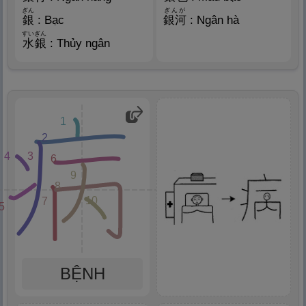
ぎん
ぎんが
銀
: Bạc
銀
河
: Ngân hà
すいぎん
水
銀
: Thủy ngân
1
2
4
3
6
9
8
10
7
5
BỆNH