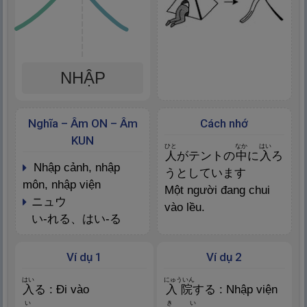
NHẬP
Nghĩa – Âm ON – Âm
Cách nhớ
KUN
ひと
なか
はい
人
がテントの
中
に
入
ろ
nhập cảnh, nhập
うとしています
môn, nhập viện
Một người đang chui
ニュウ
vào lều.
い-れる、はい-る
Ví dụ 1
Ví dụ 2
はい
にゅういん
入
る : Đi vào
入
院
する : Nhập viện
い
き
い