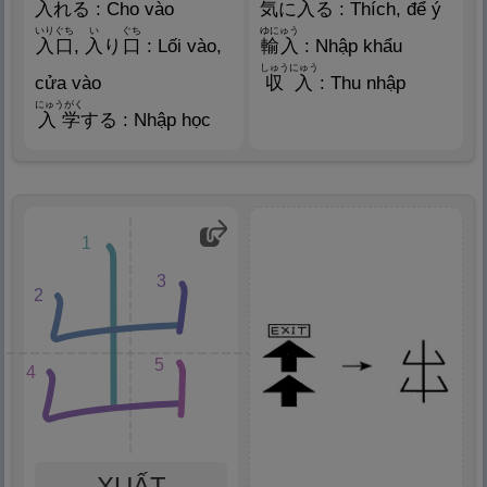
入
れる : Cho vào
気
に
入
る : Thích, để ý
いりぐち
い
ぐち
ゆにゅう
入
口
,
入
り
口
: Lối vào,
輸
入
: Nhập khẩu
しゅうにゅう
cửa vào
収
入
: Thu nhập
にゅうがく
入
学
する : Nhập học
1
3
2
5
4
XUẤT