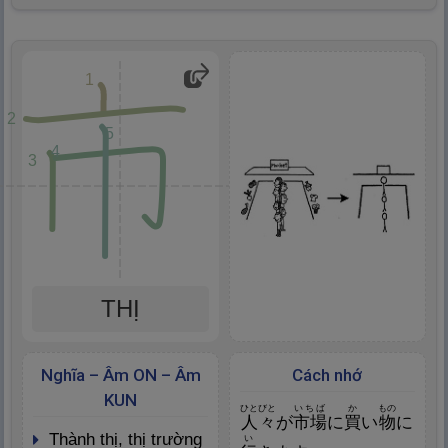
1
2
5
4
3
THỊ
Nghĩa – Âm ON – Âm
Cách nhớ
KUN
ひとびと
いちば
か
もの
人
々
が
市
場
に
買
い
物
に
thành thị, thị trường
い