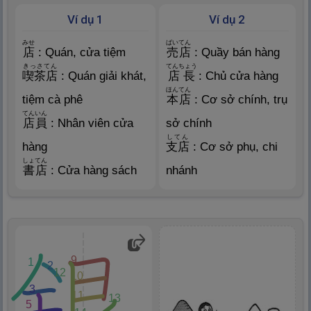
Ví dụ 1
Ví dụ 2
みせ
ばいてん
店
: Quán, cửa tiệm
売
店
: Quầy bán hàng
きっさてん
てんちょう
喫
茶
店
: Quán giải khát,
店
長
: Chủ cửa hàng
ほんてん
tiệm cà phê
本
店
: Cơ sở chính, trụ
てんいん
店
員
: Nhân viên cửa
sở chính
してん
hàng
支
店
: Cơ sở phụ, chi
しょてん
書
店
: Cửa hàng sách
nhánh
9
1
2
12
10
3
11
13
5