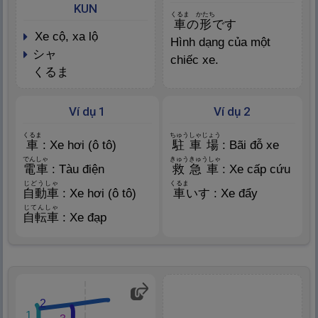
KUN
くるま
かたち
車
の
形
です
xe cộ, xa lộ
Hình dạng của một
シャ
chiếc xe.
くるま
Ví dụ 1
Ví dụ 2
くるま
ちゅうしゃじょう
車
: Xe hơi (ô tô)
駐
車
場
: Bãi đỗ xe
でんしゃ
きゅうきゅうしゃ
電
車
: Tàu điện
救
急
車
: Xe cấp cứu
じどうしゃ
くるま
自
動
車
: Xe hơi (ô tô)
車
いす : Xe đẩy
じてんしゃ
自
転
車
: Xe đạp
2
1