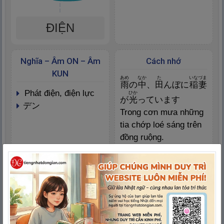
ĐIỆN
Nghĩa – Âm ON – Âm
Cách nhớ
KUN
あめ
なか
た
いなづま
雨
の
中
、
田
んぼに
稲
妻
phát điện, điện lực
ひか
が
光
っています
デン
Trong cơn mưa những
tia chớp loé sáng trên
đồng ruộng.
Ví dụ 1
Ví dụ 2
でんき
でんし
電
気
: Điện
電
子
: Điện tử
でんしゃ
でんち
電
車
: Tàu điện
電
池
: Pin
でんわ
ていでん
電
話
: Điện thoại
停
電
: Cúp điện