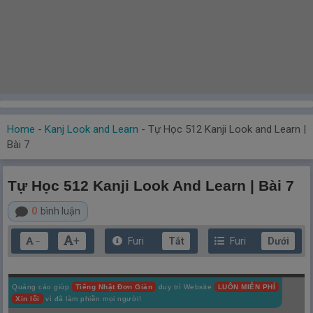
Home
-
Kanj Look and Learn
-
Tự Học 512 Kanji Look and Learn |
Bài 7
Tự Học 512 Kanji Look And Learn | Bài 7
0
bình luận
+
Furi
Tắt
Furi
Dưới
－
Quảng cáo giúp
Tiếng Nhật Đơn Giản
duy trì Website
LUÔN MIỄN PHÍ
Xin lỗi
vì đã làm phiền mọi người!