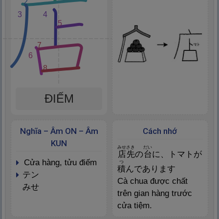
2
3
4
5
7
6
8
ĐIẾM
Nghĩa – Âm ON – Âm
Cách nhớ
KUN
みせさき
だい
店
先
の
台
に、トマトが
cửa hàng, tửu điếm
つ
積
んであります
テン
Cà chua được chất
みせ
trên gian hàng trước
cửa tiệm.