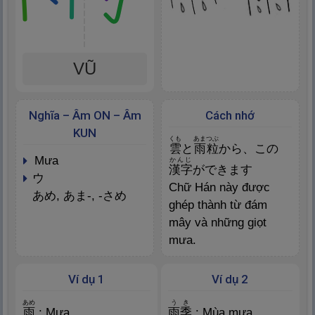
VŨ
Nghĩa – Âm ON – Âm
Cách nhớ
KUN
くも
あまつぶ
雲
と
雨
粒
から、この
mưa
かんじ
漢
字
ができます
ウ
Chữ Hán này được
あめ, あま-, -さめ
ghép thành từ đám
mây và những giọt
mưa.
Ví dụ 1
Ví dụ 2
あめ
うき
雨
: Mưa
雨
季
: Mùa mưa