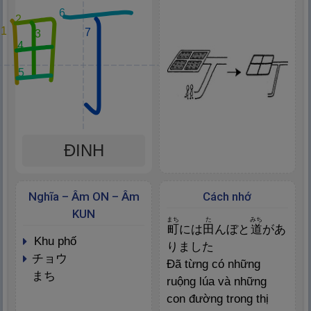
6
2
1
7
3
4
5
ĐINH
Nghĩa – Âm ON – Âm
Cách nhớ
KUN
まち
た
みち
町
には
田
んぼと
道
があ
khu phố
りました
チョウ
Đã từng có những
まち
ruộng lúa và những
con đường trong thị