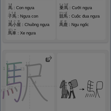
うま
じょうば
馬
: Con ngựa
乗
馬
: Cưỡi ngựa
こうま
けいば
子
馬
: Ngựa con
競
馬
: Cuộc đua ngựa
うま
ごや
ばか
馬
小
屋
: Chuồng ngựa
馬
鹿
: Ngu ngốc
ばしゃ
馬
車
: Xe ngựa
2
11
3
1
13
4
12
5
14
6
10
9
8
7