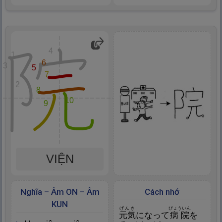
4
1
6
3
5
7
2
8
10
9
VIỆN
Nghĩa – Âm ON – Âm
Cách nhớ
KUN
げんき
びょういん
元
気
になって
病
院
を