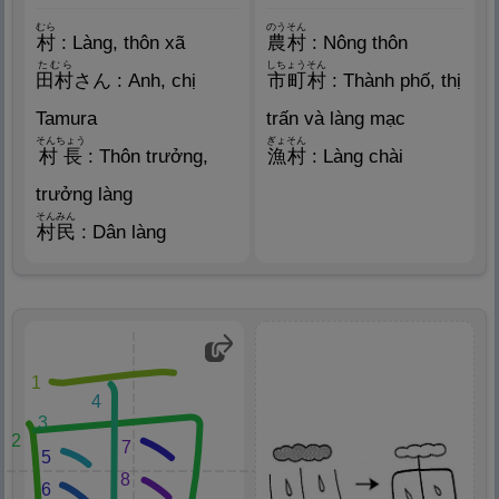
むら
のうそん
村
: Làng, thôn xã
農
村
: Nông thôn
たむら
しちょうそん
田
村
さん : Anh, chị
市
町
村
: Thành phố, thị
Tamura
trấn và làng mạc
そんちょう
ぎょそん
村
長
: Thôn trưởng,
漁
村
: Làng chài
trưởng làng
そんみん
村
民
: Dân làng
1
4
3
2
7
5
8
6