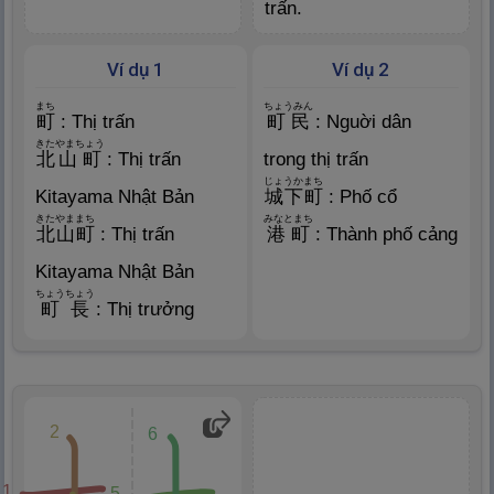
trấn.
Ví dụ 1
Ví dụ 2
まち
ちょうみん
町
: Thị trấn
町
民
: Nguời dân
きた
やまちょう
北
山
町
: Thị trấn
trong thị trấn
じょうかまち
Kitayama Nhật Bản
城
下
町
: Phố cổ
きたやま
まち
みなとまち
北
山
町
: Thị trấn
港
町
: Thành phố cảng
Kitayama Nhật Bản
ちょうちょう
町
長
: Thị trưởng
2
6
1
5