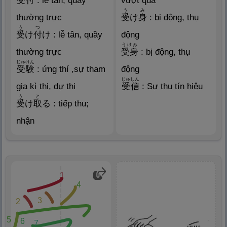
受
付
: lễ tân, quầy
vượt qua
う
み
thường trực
受
け
身
: bị động, thụ
う
つ
受
け
付
け : lễ tân, quầy
động
うけみ
thường trực
受
身
: bị động, thụ
じゅけん
受
験
: ứng thí ,sự tham
động
じゅしん
gia kì thi, dự thi
受
信
: Sự thu tín hiệu
う
と
受
け
取
る : tiếp thu;
nhận
1
4
3
2
5
6
7