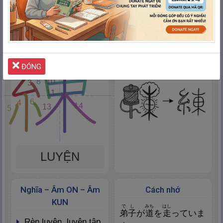
12
1
2
7
ĐÓNG
9
8
10
3
11
6
4
14
13
5
LUYỆN
Nghĩa – Âm ON – Âm
Cách nhớ
KUN
でし
みち
はし
弟
子
が
道
を
走
っていま
rèn luyện, luyện tập