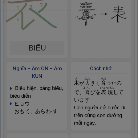
4
7
8
5
6
BIỂU
Nghĩa – Âm ON – Âm
Cách nhớ
KUN
き
おお
そだ
木
が
大
きく
育
ったの
biểu hiện, bảng biểu,
よろこ
ひょうげん
で、
喜
びを
表
現
して
biểu diễn
います
ヒョウ
Con người cứ bước đi
おもて、あらわ-す
trên cùng con đường
mỗi ngày.