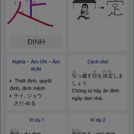
7
6
8
ĐỊNH
Nghĩa – Âm ON – Âm
Cách nhớ
KUN
ひ
こ
ひ
けってい
引
っ
越
す
日
を
決
定
しま
thiết định, quyết
しょう
định, định mệnh
Chúng ta hãy ấn định
テイ, ジョウ
ngày dọn nhà.
さだ-める
Ví dụ 1
Ví dụ 2
よてい
ひてい