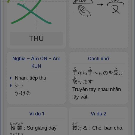
8
THỤ
Nghĩa – Âm ON – Âm
Cách nhớ
KUN
て
て
う
手
から
手
へものを
受
け
nhận, tiếp thụ
と
取
ります
ジュ
Truyền tay nhau nhận
う-ける
lấy vật.
Ví dụ 1
Ví dụ 2
じゅぎょう
さず
授
業
: Sự giảng dạy
授
ける : Cho, ban cho,
きょうじゅ