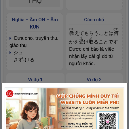
THỤ
Nghĩa – Âm ON – Âm
Cách nhớ
KUN
おし
なに
教
えてもらうことは
何
đưa cho, truyền thụ,
う
と
かを
受
け
取
ることです
giáo thụ
Được chỉ bảo là việc
ジュ
nhận lấy cái gì đó từ
さず-ける
người khác.
Ví dụ 1
Ví dụ 2
せいと
きょうと
生
徒
: Học trò, học sinh
イスラム
教
徒
: Tín đồ
とほ
徒
歩
で : đi bộ
Hồi giáo
きょうと
キリスト
教
徒
: tín đồ
đạo giáo