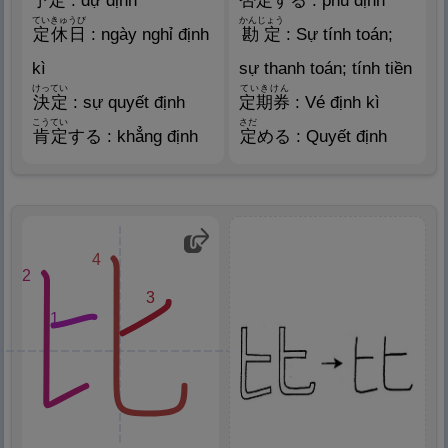
予
定
: dự định
否
定
する : phủ định
ていきゅうび
かんじょう
定
休
日
: ngày nghỉ định
勘
定
: Sự tính toán;
kì
sự thanh toán; tính tiền
けってい
ていきけん
決
定
: sự quyết định
定
期
券
: Vé định kì
こうてい
さだ
肯
定
する : khẳng định
定
める : Quyết định
4
2
3
1