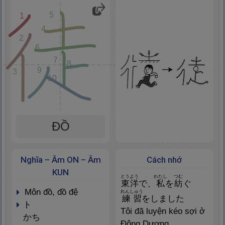
5
1
4
2
6
7
8
9
3
10
ĐỒ
Nghĩa – Âm ON – Âm
Cách nhớ
KUN
とうよう
わたし
つむ
東
洋
で、
私
を
紡
ぐ
môn đồ, đồ đệ
れんしゅう
練
習
をしました
ト
Tôi đã luyện kéo sợi ở
かち
Đông Dương.