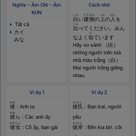
Nghĩa – Âm ON – Âm
Cách nhớ
KUN
しろ
たてもの
うえ
ひと
白
い
建
物
の
上
の
人
を
tất cả
くら
比
べてください。みん
カイ
に
なよく
似
ています
みな
Hãy so sánh （
比
）
những người trên toà
nhà màu trắng（
白
）.
Mọi người trông giống
nhau.
Ví dụ 1
Ví dụ 2
かれ
かれし
彼
: Anh ta
彼
氏
: Bạn trai, người
かれ
彼
ら : Các anh ấy
yêu
かのじょ
ひがん
彼
女
: Cô ấy, bạn gái
彼
岸
: Bên kia bờ, cõi