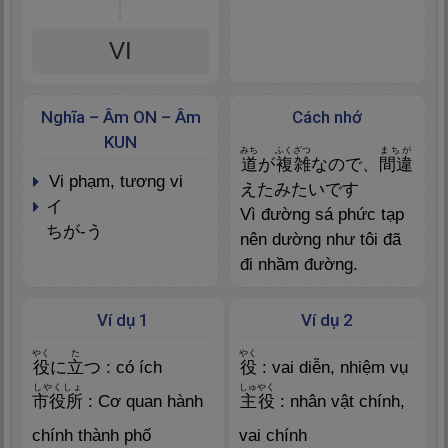
VI
Nghĩa – Âm ON – Âm
Cách nhớ
KUN
みち
ふくざつ
まちが
道
が
複
雑
なので、
間
違
vi phạm, tương vi
えたみたいです
イ
Vì đường sá phức tạp
ちが-う
nên dường như tôi đã
đi nhầm đường.
Ví dụ 1
Ví dụ 2
やく
た
やく
役
に
立
つ : có ích
役
: vai diễn, nhiệm vụ
しやくしょ
しゅやく
市
役
所
: Cơ quan hành
主
役
: nhân vật chính,
chính thành phố
vai chính