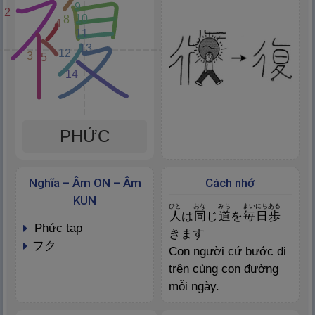
9
2
10
8
4
11
13
12
3
5
14
PHỨC
Nghĩa – Âm ON – Âm
Cách nhớ
KUN
ひと
おな
みち
まいにち
ある
人
は
同
じ
道
を
毎
日
歩
phức tạp
きます
フク
Con người cứ bước đi
trên cùng con đường
mỗi ngày.