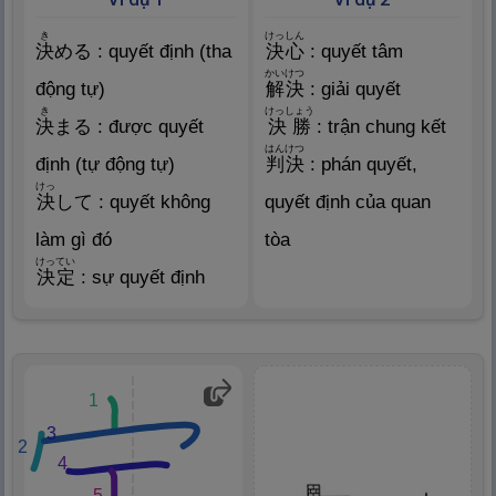
き
けっしん
決
める : quyết định (tha
決
心
: quyết tâm
かいけつ
động tự)
解
決
: giải quyết
き
けっしょう
決
まる : được quyết
決
勝
: trận chung kết
はんけつ
định (tự động tự)
判
決
: phán quyết,
けっ
決
して : quyết không
quyết định của quan
làm gì đó
tòa
けってい
決
定
: sự quyết định
1
3
2
4
5