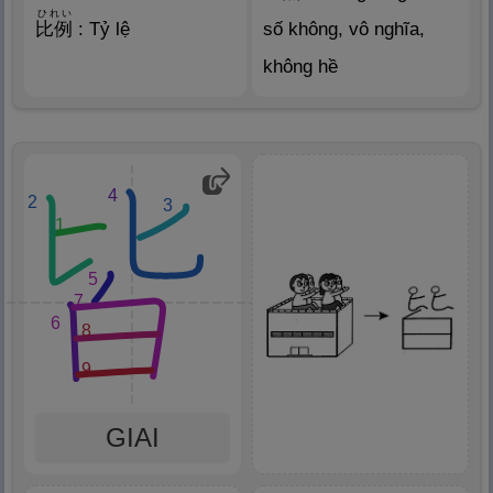
ひれい
比
例
: Tỷ lệ
số không, vô nghĩa,
không hề
4
2
3
1
5
7
6
8
9
GIAI