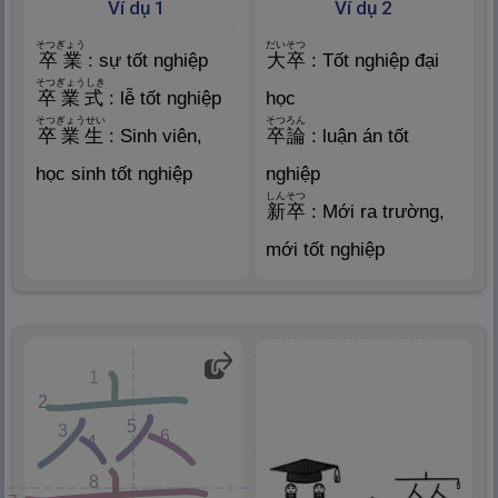
Ví dụ 1
Ví dụ 2
そつぎょう
だいそつ
卒
業
: sự tốt nghiệp
大
卒
: Tốt nghiệp đại
そつぎょうしき
卒
業
式
: lễ tốt nghiệp
học
そつぎょうせい
そつろん
卒
業
生
: Sinh viên,
卒
論
: luận án tốt
học sinh tốt nghiệp
nghiệp
しんそつ
新
卒
: Mới ra trường,
mới tốt nghiệp
1
2
5
3
6
4
8