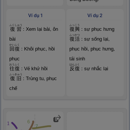
Ví dụ 1
Ví dụ 2
ふくしゅう
ふっこう
復
習
: Xem lại bài, ôn
復
興
: sự phục hưng
ふっかつ
bài
復
活
: sự sống lại,
かいふく
回
復
: Khôi phục, hồi
phục hồi, phục hưng,
phục
tái sinh
おうふく
はんぷく
往
復
: Vé khứ hồi
反
復
: sự nhắc lại
ふっきゅう
復
旧
: Trùng tu, phục
chế
6
1
7