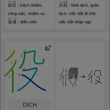
やくめ
へいえき
役
目
: trách nhiệm,
兵
役
: binh dịch, quân
công việc, nhiệm vụ
dịch, việc bắt đi lính,
やくしゃ
役
者
: diễn viên
việc bắt nhập ngũ
1
5
4
2
6
7
3
DỊCH