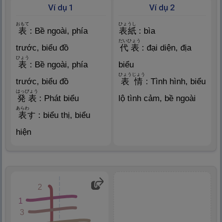
Ví dụ 1
Ví dụ 2
おもて
ひょうし
表
: Bề ngoài, phía
表
紙
: bìa
だいひょう
trước, biểu đồ
代
表
: đại diện, địa
ひょう
表
: Bề ngoài, phía
biểu
ひょうじょう
trước, biểu đồ
表
情
: Tình hình, biểu
はっぴょう
発
表
: Phát biểu
lộ tình cảm, bề ngoài
あらわ
表
す : biểu thị, biểu
hiện
2
1
3