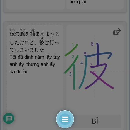
bồng lai
かれ
うで
つか
彼
の
腕
を
捕
まえようと
かれ
い
したけれど、
彼
は
行
っ
6
1
てしまいました
5
2
Tôi đã định nắm lấy tay
4
anh ấy nhưng anh ấy
7
đã đi rồi.
8
3
BỈ