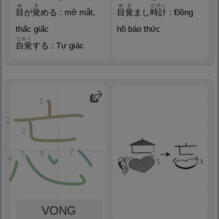
め
さ
めざ
どけい
目
が
覚
める : mở mắt,
目
覚
まし
時
計
: Đồng
thấc giấc
hồ báo thức
じかく
自
覚
する : Tự giác
1
2
3
7
5
6
4
VONG