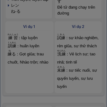
す
レン
Đệ tử đang chạy trên
ね-る
đường
Ví dụ 1
Ví dụ 2
れんしゅう
しれん
練
習
: tập luyện
試
練
: sự khảo nghiệm,
くんれん
訓
練
: huấn luyện
rèn giũa, sự thử thách
ね
せんれん
練
る : Gọt giũa; trau
洗
練
: Vẻ lịch sự; tao
chuốt, Nhào trộn; nhào
nhã; tinh tế
みれん
未
練
: sự tiếc nuối, sự
quyến luyến, sự lưu
luyến