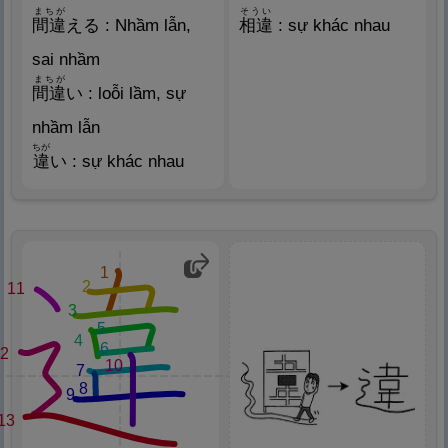
まちが
そうい
間
違
える : Nhầm lẫn,
相
違
: sự khác nhau
sai nhầm
まちが
間
違
い : loỗi lầm, sự
nhầm lẫn
ちが
違
い : sự khác nhau
1
2
11
3
5
4
6
12
10
7
8
9
13