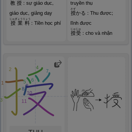
教
授
: sự giáo dục,
truyền thụ
さず
giáo dục, giảng dạy
授
かる : Thu được;
じゅぎょうりょう
授
業
料
: Tiền học phí
lĩnh được
じゅじゅ
授
受
: cho và nhận
4
2
7
6
5
1
9
8
10
3
11