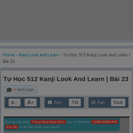
Home
-
Kanj Look and Learn
-
Tự Học 512 Kanji Look and Learn |
Bài 23
Tự Học 512 Kanji Look And Learn | Bài 23
0
bình luận
+
Furi
Tắt
Furi
Dưới
－
Quảng cáo giúp
Tiếng Nhật Đơn Giản
duy trì Website
LUÔN MIỄN PHÍ
Xin lỗi
vì đã làm phiền mọi người!