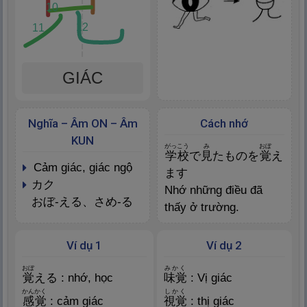
10
12
11
GIÁC
Nghĩa – Âm ON – Âm
Cách nhớ
KUN
がっこう
み
おぼ
学
校
で
見
たものを
覚
え
cảm giác, giác ngộ
ます
カク
Nhớ những điều đã
おぼ-える、さめ-る
thấy ở trường.
Ví dụ 1
Ví dụ 2
おぼ
みかく
覚
える : nhớ, học
味
覚
: Vị giác
かんかく
しかく
感
覚
: cảm giác
視
覚
: thị giác