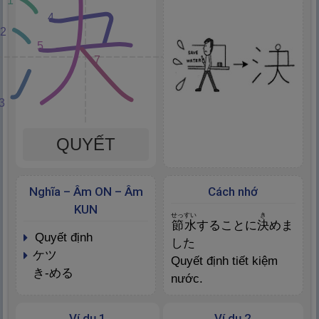
1
4
2
5
7
3
QUYẾT
Nghĩa – Âm ON – Âm
Cách nhớ
KUN
せっすい
き
節
水
することに
決
めま
quyết định
した
ケツ
Quyết định tiết kiệm
き-める
nước.
Ví dụ 1
Ví dụ 2