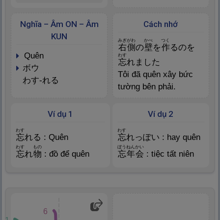
Nghĩa – Âm ON – Âm
Cách nhớ
KUN
みぎがわ
かべ
つく
右
側
の
壁
を
作
るのを
quên
わす
忘
れました
ボウ
Tôi đã quên xây bức
わす-れる
tường bên phải.
Ví dụ 1
Ví dụ 2
わす
わす
忘
れる : Quên
忘
れっぽい : hay quên
わす
もの
ぼうねんかい
忘
れ
物
: đồ để quên
忘
年
会
: tiệc tất niên
6