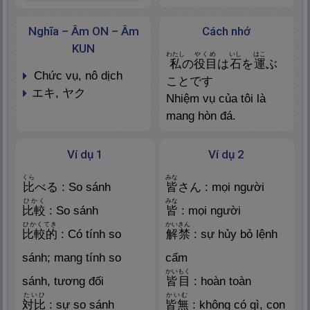
Nghĩa – Âm ON – Âm
Cách nhớ
KUN
わたし
やくめ
いし
はこ
私
の
役
目
は
石
を
運
ぶ
chức vụ, nô dịch
ことです
エキ, ヤク
Nhiệm vụ của tôi là
mang hòn đá.
Ví dụ 1
Ví dụ 2
くら
みな
比
べる : So sánh
皆
さん : mọi người
ひかく
みな
比
較
: So sánh
皆
: mọi người
ひかくてき
かいきん
比
較
的
: Có tính so
解
禁
: sự hủy bỏ lệnh
sánh; mang tính so
cấm
かいもく
sánh, tương đối
皆
目
: hoàn toàn
たいひ
かいむ
対
比
: sự so sánh
皆
無
: không có gì, con