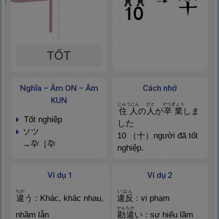
7
TỐT
Nghĩa – Âm ON – Âm
Cách nhớ
KUN
じゅうにん
ひと
そつぎょう
住
人
の
人
が
卒
業
しま
tốt nghiệp
した
ソツ
10 （
十
）người đã tốt
→
卆
［
卆
nghiệp.
Ví dụ 1
Ví dụ 2
ちが
いはん
違
う : Khác, khác nhau,
違
反
: vi phạm
かんちが
nhầm lẫn
勘
違
い : sự hiểu lầm