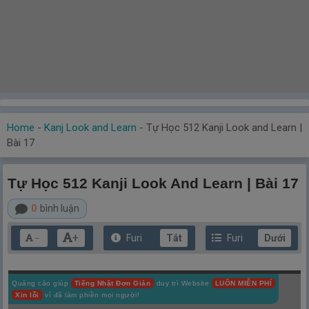
Home
-
Kanj Look and Learn
-
Tự Học 512 Kanji Look and Learn |
Bài 17
Tự Học 512 Kanji Look And Learn | Bài 17
0
bình luận
+
Furi
Tắt
Furi
Dưới
－
Quảng cáo giúp
Tiếng Nhật Đơn Giản
duy trì Website
LUÔN MIỄN PHÍ
Xin lỗi
vì đã làm phiền mọi người!