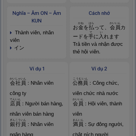
Nghĩa – Âm ON – Âm
Cách nhớ
KUN
かね
はら
かいいん
お
金
を
払
って、
会
員
カ
thành viên, nhân
て
い
ードを
手
に
入
れます
viên
Trả tiền và nhận được
イン
thẻ hội viên.
Ví dụ 1
Ví dụ 2
かいしゃいん
こうむいん
会
社
員
: Nhân viên
公
務
員
: Công chức,
công ty
viên chức nhà nước
てんいん
かいいん
店
員
: Người bán hàng,
会
員
: Hội viên, thành
nhân viên bán hàng
viên
ぎんこういん
まんいん
銀
行
員
: Nhân viên
満
員
: Sự đông người,
ngân hàng
chật ních người