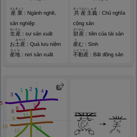
さんぎょう
きょうさん
しゅぎ
産
業
: Ngành nghề,
共
産
主
義
: Chủ nghĩa
sản nghiệp
cộng sản
せいさん
ざいさん
生
産
: sự sản xuất
財
産
: tiền của tài sản
みやげ
う
お
土
産
: Quà lưu niệm
産
む : Sinh
さんち
ふどうさん
産
地
: nơi sản xuất
不
動
産
: Bất động sản
2
1
4
3
5
7
6
8
11
9
10
13
12