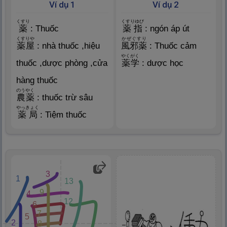
Ví dụ 1
Ví dụ 2
くすり
くすりゆび
薬
: Thuốc
薬
指
: ngón áp út
くすりや
かぜぐすり
薬
屋
: nhà thuốc ,hiệu
風
邪
薬
: Thuốc cảm
やくがく
thuốc ,dược phòng ,cửa
薬
学
: dược học
hàng thuốc
のうやく
農
薬
: thuốc trừ sâu
やっきょく
薬
局
: Tiệm thuốc
3
1
13
9
4
12
6
7
5
2
8