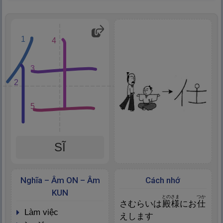
1
4
3
2
5
SĨ
Nghĩa – Âm ON – Âm
Cách nhớ
KUN
とのさま
つか
さむらいは
殿
様
にお
仕
làm việc
えします