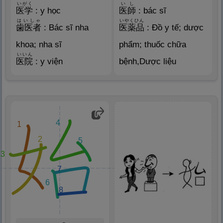
いがく
いし
医
学
: y học
医
師
: bác sĩ
はいしゃ
いやくひん
歯
医
者
: Bác sĩ nha
医
薬
品
: Đồ y tế; dược
khoa; nha sĩ
phẩm; thuốc chữa
いいん
医
院
: y viện
bệnh,Dược liệu
4
1
2
5
3
7
6
8