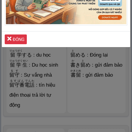
田
んぼにいて、
刀
で
稲
lưu học, lưu trữ
か
を
刈
ります
リュウ, ル
Tôi ở trên đồng ruộng
と-まる
và gặt lúa bằng dao.
ĐÓNG
Ví dụ 1
Ví dụ 2
りゅうがく
と
留
学
する : du học
留
める : Đóng lại
りゅうがくせい
か
と
留
学
生
: Du học sinh
書
き
留
め : gửi đảm bảo
るす
かきとめ
留
守
: Sự vắng nhà
書
留
: gửi đảm bảo
るすばん
でんわ
留
守
番
電
話
: tín hiệu
điện thoại trả lời tự
động