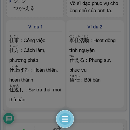
シ, ジ
Võ sĩ đạo phục vụ cho
つか-える
ông chủ của anh ta.
Ví dụ 1
Ví dụ 2
しごと
ほうしかつどう
仕
事
: Công việc
奉
仕
活
動
: Hoạt động
しかた
仕
方
: Cách làm,
tình nguyện
つか
phương pháp
仕
える : Phụng sự,
しあ
仕
上
げる : Hoàn thiện,
phục vụ
きゅうじ
hoàn thành
給
仕
: Bồi bàn
しかえ
仕
返
し : Sự trả thù, mối
thù hằn