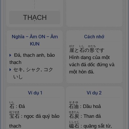
THẠCH
Nghĩa – Âm ON – Âm
Cách nhớ
KUN
がけ
いし
かたち
崖
と
石
の
形
です
đá, thạch anh, bảo
Hình dạng của một
thạch
vách đá dốc đứng và
セキ, シャク, コク
một hòn đá.
いし
Ví dụ 1
Ví dụ 2
いし
せきゆ
石
: Đá
石
油
: Dầu hoả
ほうせき
せきたん
宝
石
: ngọc đá quý bảo
石
炭
: Than đá
じしゃく
thạch
磁
石
: quặng sắt từ,