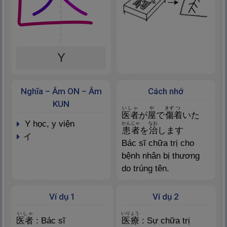
Y
Nghĩa – Âm ON – Âm
Cách nhớ
KUN
いしゃ
や
きず
つ
医
者
が
屋
で
傷
着
いた
y học, y viện
かんじゃ
なお
患
者
を
治
します
イ
Bác sĩ chữa trị cho
bệnh nhân bị thương
do trúng tên.
Ví dụ 1
Ví dụ 2
いしゃ
いりょう
医
者
: Bác sĩ
医
療
: Sự chữa trị