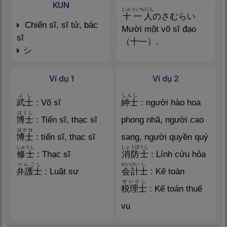
KUN
じゅういちにん
十
一
人
のさむらい
chiến sĩ, sĩ tử, bác
Mười một võ sĩ đạo
sĩ
（
十
一
）.
シ
Ví dụ 1
Ví dụ 2
ぶし
しんし
武
士
: Võ sĩ
紳
士
: người hào hoa
はくし
博
士
: Tiến sĩ, thạc sĩ
phong nhã, người cao
はかせ
博
士
: tiến sĩ, thạc sĩ
sang, người quyền quý
しゅうし
しょうぼうし
修
士
: Thạc sĩ
消
防
士
: Lính cứu hỏa
べんごし
かいけい
し
弁
護
士
: Luật sư
会
計
士
: Kế toán
ぜいりし
税
理
士
: Kế toán thuế
vụ