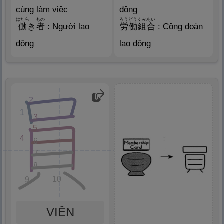
cùng làm việc
động
はたら
もの
ろうどうくみあい
働
き
者
: Người lao
労
働
組
合
: Công đoàn
động
lao động
2
1
3
5
4
6
7
8
10
9
VIÊN