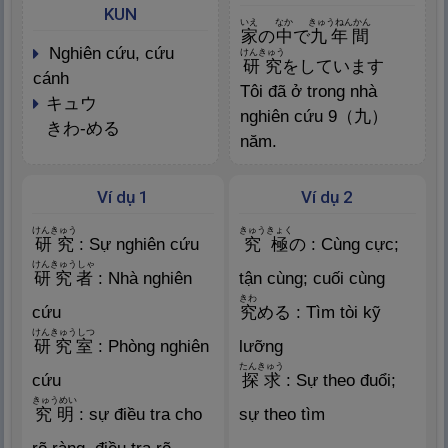
KUN
いえ
なか
きゅうねんかん
家
の
中
で
九
年
間
nghiên cứu, cứu
けんきゅう
研
究
をしています
cánh
Tôi đã ở trong nhà
キュウ
nghiên cứu 9（
九
）
きわ-める
năm.
Ví dụ 1
Ví dụ 2
けんきゅう
きゅうきょく
研
究
: Sự nghiên cứu
究
極
の : Cùng cực;
けんきゅうしゃ
研
究
者
: Nhà nghiên
tận cùng; cuối cùng
きわ
cứu
究
める : Tìm tòi kỹ
けんきゅうしつ
研
究
室
: Phòng nghiên
lưỡng
たんきゅう
cứu
探
求
: Sự theo đuổi;
きゅうめい
究
明
: sự điều tra cho
sự theo tìm