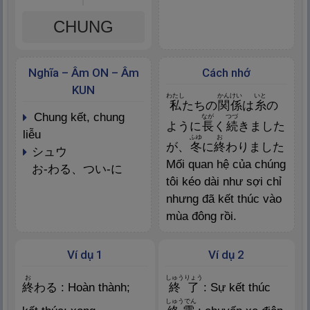
CHUNG
Nghĩa – Âm ON – Âm
Cách nhớ
KUN
わたし
かんけい
いと
私
たちの
関
係
は
糸
の
chung kết, chung
なが
つづ
ように
長
く
続
きました
liễu
ふゆ
お
が、
冬
に
終
わりました
シュウ
Mối quan hệ của chúng
お-わる、つい-に
tôi kéo dài như sợi chỉ
nhưng đã kết thúc vào
mùa đông rồi.
Ví dụ 1
Ví dụ 2
お
しゅうりょう
終
わる : Hoàn thành;
終
了
: Sự kết thúc
しゅうでん