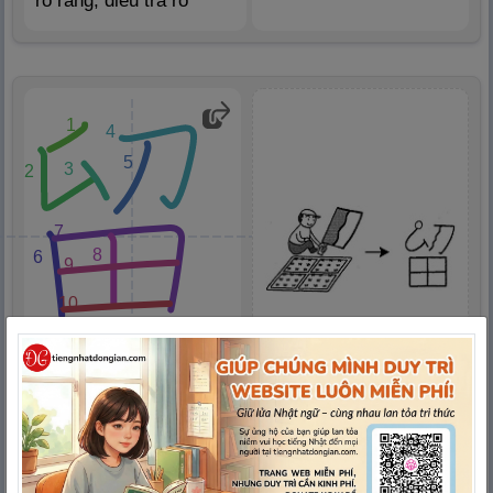
rõ ràng, điều tra rõ
1
4
5
3
2
7
8
6
9
10
LƯU
Nghĩa – Âm ON – Âm
Cách nhớ
KUN
た
かたな
いね