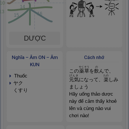
10
14
13
16
15
DƯỢC
Nghĩa – Âm ON – Âm
Cách nhớ
KUN
やくそう
の
この
薬
草
を
飲
んで、
thuốc
げんき
たの
元
気
になって、
楽
しみ
ヤク
ましょう
くすり
Hãy uống thảo dược
này để cảm thấy khoẻ
lên và cùng nào vui
chơi nào!