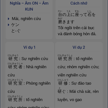
Nghĩa – Âm ON – Âm
Cách nhớ
KUN
だい
うえ
すわ
いし
台
の
上
に
座
って
石
を
mài, nghiên cứu
みが
磨
きます
ケン
Tôi ngồi trên cái bục
と-ぐ
và đánh bóng hòn đá.
Ví dụ 1
Ví dụ 2
けんきゅう
けんきゅうしょ
研
究
: Sự nghiên cứu
研
究
所
: tổ nghiên
けんきゅうしゃ
研
究
者
: Nhà nghiên
cứu; nhóm nghiên cứu;
cứu
viện nghiên cứu
けんきゅうしつ
けんしゅう
研
究
室
: Phòng nghiên
研
修
: Sự đào tạo
と
cứu
研
ぐ : Mài chà sát, rèn
けんきゅうじょ
研
究
所
: tổ nghiên
luyện, vo gạo
cứu; nhóm nghiên cứu;