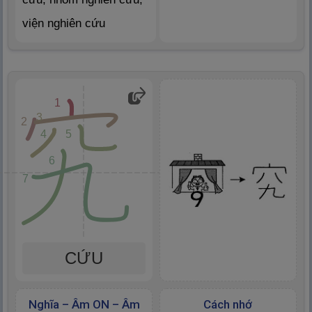
viện nghiên cứu
1
3
2
4
5
6
7
CỨU
Nghĩa – Âm ON – Âm
Cách nhớ