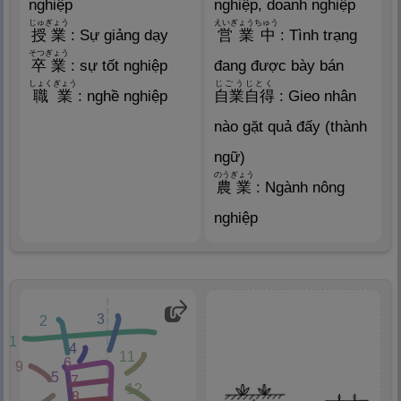
nghiệp
nghiệp, doanh nghiệp
じゅぎょう
えいぎょうちゅう
授
業
: Sự giảng dạy
営
業
中
: Tình trạng
そつぎょう
卒
業
: sự tốt nghiệp
đang được bày bán
しょくぎょう
じごうじとく
職
業
: nghề nghiệp
自
業
自
得
: Gieo nhân
nào gặt quả đấy (thành
ngữ)
のうぎょう
農
業
: Ngành nông
nghiệp
3
2
1
4
11
6
9
5
7
12
8