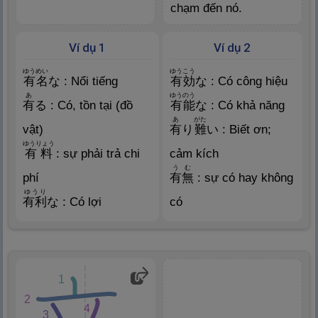
chạm đến nó.
Ví dụ 1
Ví dụ 2
ゆうめい
ゆうこう
有
名
な : Nổi tiếng
有
効
な : Có công hiệu
あ
ゆうのう
有
る : Có, tồn tại (đồ
有
能
な : Có khả năng
あ
がた
vật)
有
り
難
い : Biết ơn;
ゆうりょう
有
料
: sự phải trả chi
cảm kích
うむ
phí
有
無
: sự có hay không
ゆうり
有
利
な : Có lợi
có
1
2
4
3