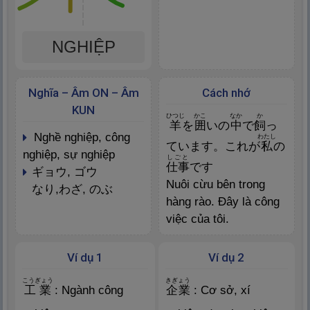
NGHIỆP
Nghĩa – Âm ON – Âm
Cách nhớ
KUN
ひつじ
かこ
なか
か
羊
を
囲
いの
中
で
飼
っ
nghề nghiệp, công
わたし
ています。これが
私
の
nghiệp, sự nghiệp
しごと
仕
事
です
ギョウ, ゴウ
Nuôi cừu bên trong
なり,わざ, のぶ
hàng rào. Đây là công
việc của tôi.
Ví dụ 1
Ví dụ 2
こうぎょう
きぎょう
工
業
: Ngành công
企
業
: Cơ sở, xí