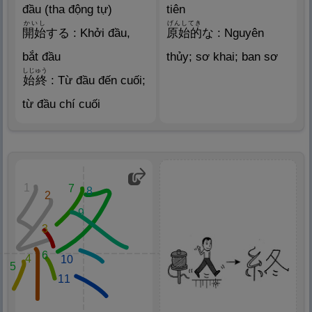
đầu (tha động tự)
tiên
かいし
げんしてき
開
始
する : Khởi đầu,
原
始
的
な : Nguyên
bắt đầu
thủy; sơ khai; ban sơ
しじゅう
始
終
: Từ đầu đến cuối;
từ đầu chí cuối
1
7
8
2
9
3
6
4
10
5
11