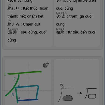
kết thúc; xong
終
電
: chuyến xe điện
お
終
わり : Kết thúc; hoàn
cuối cùng
しゅうてん
thành; hết; chấm hết
終
点
: trạm, ga cuối
お
終
える : Chấm dứt
cùng
さいしゅう
しじゅう
最
終
: sau cùng, cuối
始
終
: từ đầu đến cuối
cùng
1
2
4
3
5