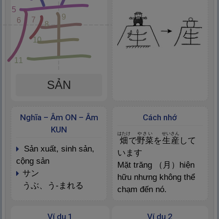
5
9
7
6
8
10
11
SẢN
Nghĩa – Âm ON – Âm
Cách nhớ
KUN
はたけ
やさい
せいさん
畑
で
野
菜
を
生
産
して
sản xuất, sinh sản,
います
cộng sản
Mặt trăng （
月
）hiện
サン
hữu nhưng không thể
うぶ、う-まれる
chạm đến nó.
Ví dụ 1
Ví dụ 2