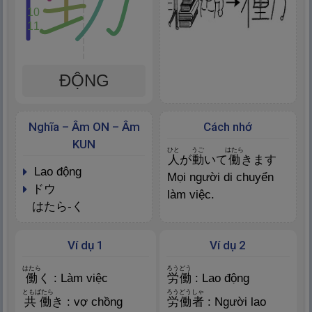
10
11
ĐỘNG
Nghĩa – Âm ON – Âm
Cách nhớ
KUN
ひと
うご
はたら
人
が
動
いて
働
きます
lao động
Mọi người di chuyển
ドウ
làm việc.
はたら-く
Ví dụ 1
Ví dụ 2
はたら
ろうどう
働
く : Làm việc
労
働
: Lao động
ともばたら
ろうどうしゃ
共
働
き : vợ chồng
労
働
者
: Người lao