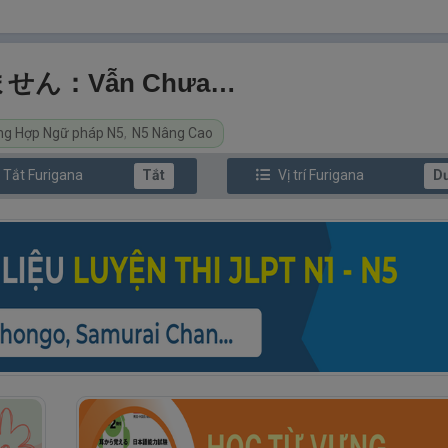
いません：Vẫn Chưa…
ng Hợp Ngữ pháp N5
,
N5 Nâng Cao
/ Tắt
Furi
gana
Tắt
Vị trí
Furi
gana
D