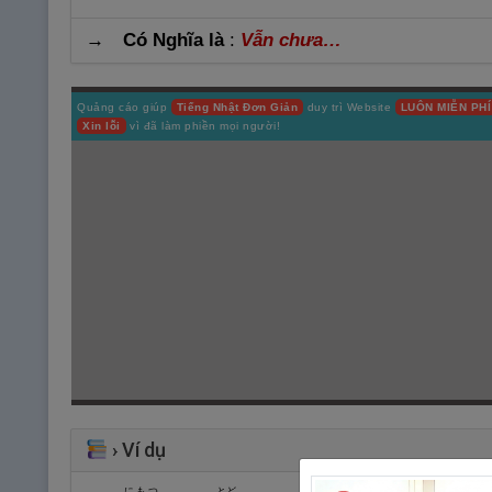
→ Có Nghĩa là
:
Vẫn chưa…
Quảng cáo giúp
Tiếng Nhật Đơn Giản
duy trì Website
LUÔN MIỄN PHÍ
Xin lỗi
vì đã làm phiền mọi người!
›
Ví dụ
にもつ
とど