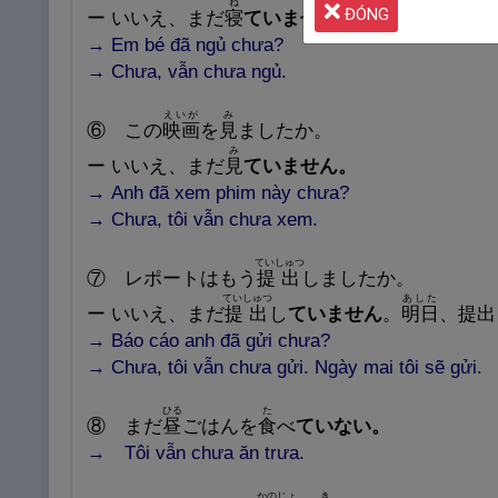
ね
ĐÓNG
ー
いいえ、まだ
寝
ていません。
→
Em bé đã ngủ chưa?
→
Chưa, vẫn chưa ngủ.
えいが
み
⑥
この
映
画
を
見
ましたか。
み
ー
いいえ、まだ
見
ていません。
→
Anh đã xem phim này chưa?
→
Chưa, tôi vẫn chưa xem.
ていしゅつ
⑦
レポートはもう
提
出
しましたか。
ていしゅつ
あした
ー
いいえ、まだ
提
出
し
ていません
。
明
日
、
提
出
→
Báo cáo anh đã gửi chưa?
→
Chưa, tôi vẫn chưa gửi. Ngày mai tôi sẽ gửi.
ひる
た
⑧
まだ
昼
ごはんを
食
べ
ていない。
→
Tôi vẫn chưa ăn trưa.
かのじょ
き