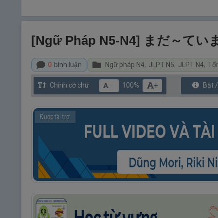
[Ngữ Pháp N5-N4] まだ～て
0
bình luận
Ngữ pháp N4
,
JLPT N5
,
JLPT N4
,
Tổ
+
Chỉnh cỡ chữ
100%
Bật 
－