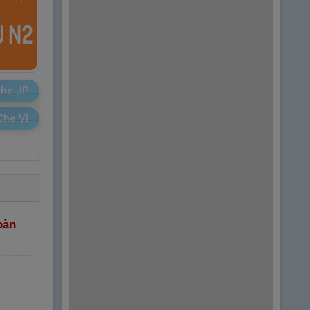
he JP
Che VI
oàn