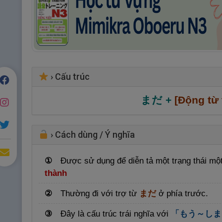
›
Cấu trúc
まだ +
[Động từ
›
Cách dùng / Ý nghĩa
①
Được sử dụng để diễn tả một trạng thái mộ
thành
②
Thường đi với trợ từ
まだ
ở phía trước.
③
Đây là cấu trúc trái nghĩa với
「もう～しま