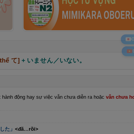
C
 thể て]
+ いません／いない。
t hành động hay sự việc vẫn chưa diễn ra hoặc
vẫn chưa h
した」
<đã…rồi>