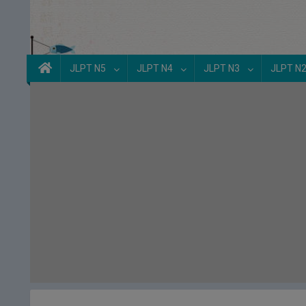
JLPT N5
JLPT N4
JLPT N3
JLPT N