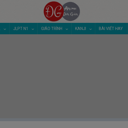
2
JLPT N1
GIÁO TRÌNH
KANJI
BÀI VIẾT HAY