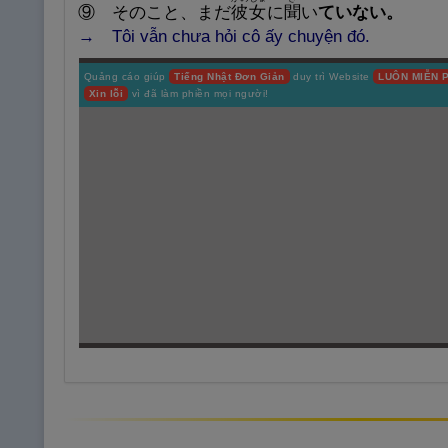
⑨
そのこと、まだ
彼
女
に
聞
い
ていない。
→ Tôi vẫn chưa hỏi cô ấy chuyện đó.
Quảng cáo giúp
Tiếng Nhật Đơn Giản
duy trì Website
LUÔN MIỄN P
Xin lỗi
vì đã làm phiền mọi người!