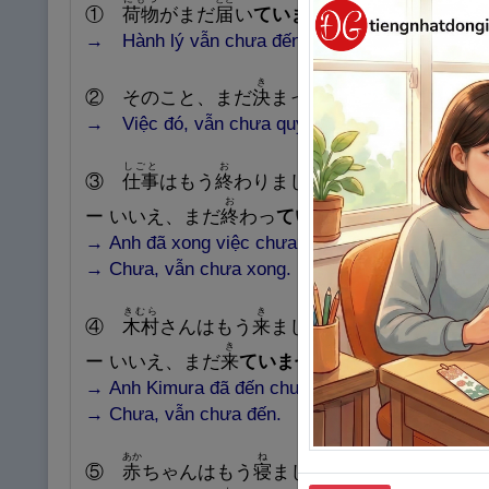
①
荷
物
がまだ
届
い
ていません。
→ Hành lý vẫn chưa đến.
き
②
そのこと、まだ
決
まっ
ていません。
→
Việc đó, vẫn chưa quyết định xong.
しごと
お
③
仕
事
はもう
終
わりましたか。
お
ー
いいえ、まだ
終
わっ
ていません。
→
Anh đã xong việc chưa?
→
Chưa, vẫn chưa xong.
きむら
き
④
木
村
さんはもう
来
ましたか。
き
ー
いいえ、まだ
来
ていません。
→
Anh Kimura đã đến chưa?
→
Chưa, vẫn chưa đến.
あか
ね
⑤
赤
ちゃんはもう
寝
ましたか。