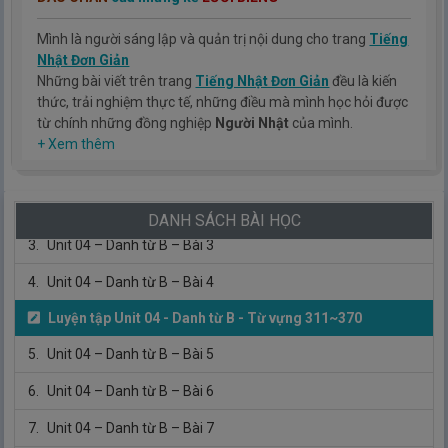
4.
Unit 03 – Tính từ A – Bài 4
Mình là người sáng lập và quản trị nội dung cho trang
Tiếng
Luyện tập Unit 03 - Tính từ A - Từ vựng 259~298
Nhật Đơn Giản
Những bài viết trên trang
Tiếng Nhật Đơn Giản
đều là kiến
5.
Tổng hợp tính từ đuôi い + まる／める
thức, trải nghiệm thực tế, những điều mà mình học hỏi được
từ chính những đồng nghiệp
Người Nhật
của mình.
Unit 4 – Danh từ B
【Từ vựng số 311 ～ 410】
Hy vọng rằng kinh nghiệm mà mình có được sẽ giúp các bạn
+ Xem thêm
hiểu thêm về tiếng nhật, cũng như văn hóa, con người nhật
1.
Unit 04 – Danh từ B – Bài 1
bản.
TIẾNG NHẬT ĐƠN GIẢN !
2.
Unit 04 – Danh từ B – Bài 2
DANH SÁCH BÀI HỌC
3.
Unit 04 – Danh từ B – Bài 3
4.
Unit 04 – Danh từ B – Bài 4
Luyện tập Unit 04 - Danh từ B - Từ vựng 311~370
5.
Unit 04 – Danh từ B – Bài 5
6.
Unit 04 – Danh từ B – Bài 6
7.
Unit 04 – Danh từ B – Bài 7