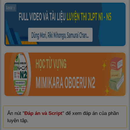
Ấn nút "
Đáp án và Script
" để xem đáp án của phần
luyện tập.