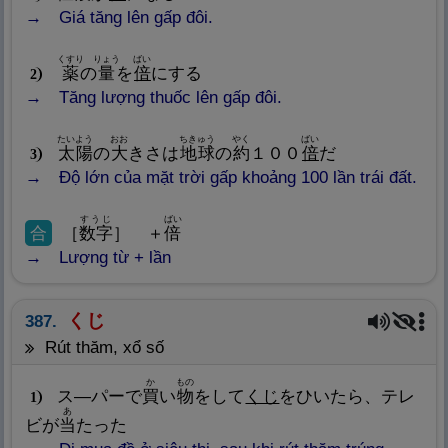
Giá tăng lên gấp đôi.
くすり
りょう
ばい
薬
の
量
を
倍
にする
2
Tăng lượng thuốc lên gấp đôi.
たいよう
おお
ちきゅう
やく
ばい
太
陽
の
大
きさは
地
球
の
約
１００
倍
だ
3
Độ lớn của mặt trời gấp khoảng 100 lần trái đất.
すうじ
ばい
合
［
数
字
］ ＋
倍
Lượng từ + lần
くじ
387.
rút thăm, xổ số
か
もの
ス―パーで
買
い
物
をして
くじ
をひいたら、テレ
1
あ
ビが
当
たった