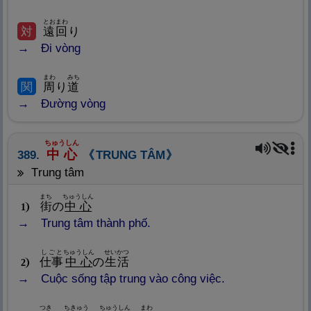
とおまわ
対
遠
回
り
Đi vòng
まわ
みち
関
周
り
道
Đường vòng
ちゅうしん
中
心
389.
TRUNG TÂM
trung tâm
まち
ちゅうしん
街
の
中
心
1
Trung tâm thành phố.
しごと
ちゅうしん
せいかつ
仕
事
中
心
の
生
活
2
Cuộc sống tập trung vào công việc.
つき
ちきゅう
ちゅうしん
まわ