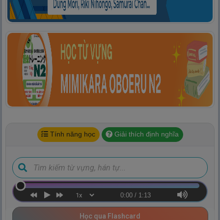
Tính năng học
Giải thích định nghĩa
0:00
/
1:13
Học qua Flashcard