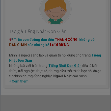
Tác giả Tiếng Nhật Đơn Giản
Trên con đường dẫn đến
THÀNH CÔNG
, không có
DẤU CHÂN
của những kẻ
LƯỜI BIẾNG
Mình là người sáng lập và quản trị nội dung cho trang
Tiếng
Nhật Đơn Giản
Những bài viết trên trang
Tiếng Nhật Đơn Giản
đều là kiến
thức, trải nghiệm thực tế, những điều mà mình học hỏi được
từ chính những đồng nghiệp
Người Nhật
của mình.
Hy vọng rằng kinh nghiệm mà mình có được sẽ giúp các bạn
+ Xem thêm
hiểu thêm về tiếng nhật, cũng như văn hóa, con người nhật
bản.
TIẾNG NHẬT ĐƠN GIẢN !