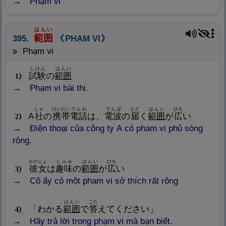
Phạm vi
はんい
範
囲
395.
PHẠM VI
phạm vi
しけん
はんい
試
験
の
範
囲
1
Phạm vi bài thi.
しゃ
けいたい
でんわ
でんぱ
とど
はんい
ひろ
A
社
の
携
帯
電
話
は、
電
波
の
届
く
範
囲
が
広
い
2
Điện thoại của công ty A có pham vi phủ sóng
rộng.
かのじょ
しゅみ
はんい
ひろ
彼
女
は
趣
味
の
範
囲
が
広
い
3
Cô ấy có một phạm vi sở thích rất rộng
はんい
こた
「わかる
範
囲
で
答
えてください」
4
Hãy trả lời trong phạm vi mà bạn biết.