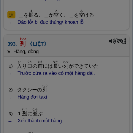
ほ
あ
あ
連
＿を
掘
る、＿が
空
く、＿を
空
ける
Đào lỗ/ bị đục thủng/ khoan lỗ
れつ
列
393.
LIỆT
hàng, dòng
い
ぐち
まえ
なが
れつ
入
り
口
の
前
には
長
い
列
ができていた
1
Trước cửa ra vào có một hàng dài.
れつ
タクシーの
列
2
Hàng đợi taxi
れつ
なら
１
列
に
並
ぶ
3
Xếp thành một hàng.