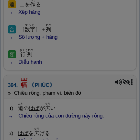
つく
連
＿を
作
る
Xếp hàng
すうじ
れつ
合
［
数
字
］＋
列
Số lượng + hàng
ぎょうれつ
類
行
列
Diễu hành
はば
幅
394.
PHÚC
chiều rộng, phạm vi, biên độ
みち
ひろ
道
の
はば
が
広
い
1
Chiều rộng của con đường này rộng.
ひろ
はば
を
広
げる
2