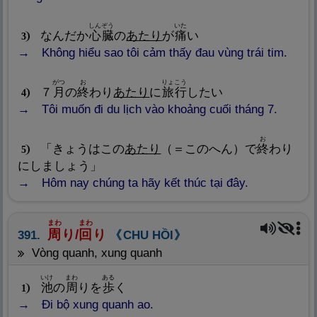
しんぞう
いた
なんだか
心
臓
の
あたり
が
痛
い
3
Không hiểu sao tôi cảm thấy đau vùng trái tim.
がつ
お
りょこう
７
月
の
終
わり
あたり
に
旅
行
したい
4
Tôi muốn đi du lịch vào khoảng cuối tháng 7.
お
「きょうはこの
あたり
（＝このへん）で
終
わり
5
にしましょう」
Hôm nay chúng ta hãy kết thúc tại đây.
まわ
まわ
周
り/
回
り
391.
CHU HỒI
vòng quanh, xung quanh
いけ
まわ
ある
池
の
周
りを
歩
く
1
Đi bộ xung quanh ao.