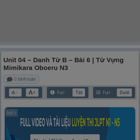
Unit 04 – Danh Từ B – Bài 6 | Từ Vựng
Mimikara Oboeru N3
0
bình luận
+
Furi
Tắt
Furi
Dưới
－