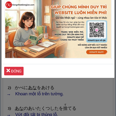
み
連
身
の＿
Xung quanh bản thân
しゅうい
しゅうへん
類
周
囲
、
周
辺
Chu vi, vùng xung quanh
あな
穴
392.
HUYỆT
hố, lỗ
じめん
ほ
地
面
に
あな
を
掘
る
1
ĐÓNG
Đào một cái hố trên mặt đất.
かべに
あな
をあける
2
Khoan một lỗ trên tường.
す
あな
のあいたくつしたを
捨
てる
3
Vứt đôi tất bị thủng lỗ.