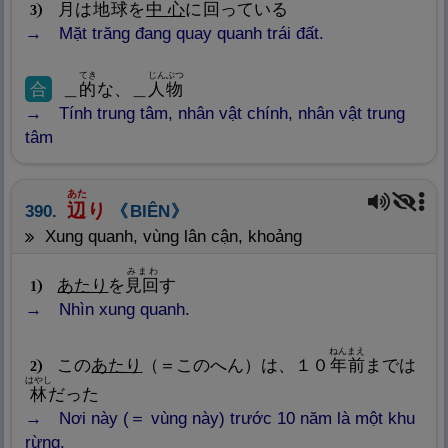
月
は
地
球
を
中
心
に
回
っている
3
Mặt trăng đang quay quanh trái đất.
てき
じんぶつ
合
＿
的
な、＿
人
物
Tính trung tâm, nhân vật chính, nhân vật trung
tâm
あた
辺
り
390.
BIÊN
xung quanh, vùng lân cận, khoảng
みまわ
あたり
を
見
回
す
1
Nhìn xung quanh.
ねんまえ
この
あたり
（＝このへん）は、１０
年
前
までは
2
はやし
林
だった
Nơi này (＝ vùng này) trước 10 năm là một khu
rừng.