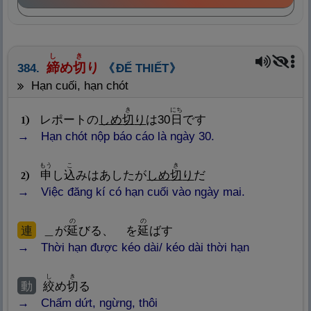
し
き
締
め
切
り
384.
ĐẾ THIẾT
hạn cuối, hạn chót
き
にち
レポートの
しめ
切
り
は30
日
です
1
Hạn chót nộp báo cáo là ngày 30.
もう
こ
き
申
し
込
みはあしたが
しめ
切
り
だ
2
Việc đăng kí có hạn cuối vào ngày mai.
の
の
連
＿が
延
びる、 を
延
ばす
Thời hạn được kéo dài/ kéo dài thời hạn
し
き
動
絞
め
切
る
Chấm dứt, ngừng, thôi