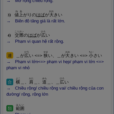
Mở rộng chiều rộng.
ね
あ
おお
値
上
がりの
はば
が
大
きい
3
Biên độ tăng giá là rất lớn.
こうさい
ひろ
交
際
の
はば
が
広
い
4
Phạm vi quan hệ rất rộng.
ひろ
せま
おお
ちい
連
＿が
広
い <=>
狭
い、＿が
大
きい <=>
小
さい
Phạm vi lớn<=> phạm vi hẹp/ phạm vi lớn <=>
phạm vi nhỏ
よこ
かた
みち
ひろ
合
横
＿、
肩
＿、
道
＿、＿
広
い
Chiều rộng/ chiều rộng vai/ chiều rộng của con
đường/ rộng, rộng lớn
はんい
類
範
囲