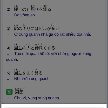
こし
まわ
はか
腰
（の）
周
り
を
測
る
2
Đo vòng eo.
えき
まわ
おお
駅
の
周
り
にはビルが
多
い
3
Ở xung quanh nhà ga có rất nhiều tòa nhà.
まわ
ひと
なかよ
周
り
の
人
と
仲
良
くする
4
Tạo mối quan hệ tốt với những người xung
quanh.
まわ
み
周
り
をよく
見
る
5
Nhìn rõ xung quanh.
しゅうい
類
周
囲
Chu vi, vung xung quanh