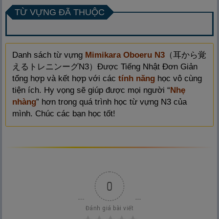
TỪ VỰNG ĐÃ THUỘC
Danh sách từ vựng
Mimikara Oboeru N3
（
耳
から
覚
えるトレニンーグN3）Được Tiếng Nhật Đơn Giản
tổng hợp và kết hợp với các
tính năng
học vô cùng
tiện ích. Hy vọng sẽ giúp được mọi người “
Nhẹ
nhàng
” hơn trong quá trình học từ vựng N3 của
mình. Chúc các bạn học tốt!
0
Đánh giá bài viết