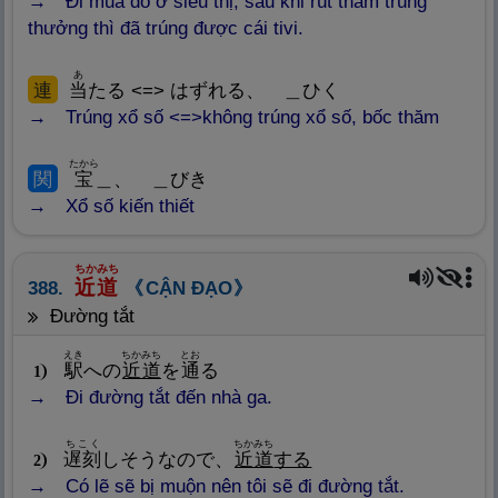
Đi mua đồ ở siêu thị, sau khi rút thăm trúng
thưởng thì đã trúng được cái tivi.
あ
連
当
たる <=> はずれる、 ＿ひく
Trúng xổ số <=>không trúng xổ số, bốc thăm
たから
関
宝
＿、 ＿びき
Xổ số kiến thiết
ちかみち
近
道
388.
CẬN ĐẠO
đường tắt
えき
ちかみち
とお
駅
への
近
道
を
通
る
1
Đi đường tắt đến nhà ga.
ちこく
ちかみち
遅
刻
しそうなので、
近
道
する
2
Có lẽ sẽ bị muộn nên tôi sẽ đi đường tắt.