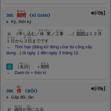
きかん
期
間
385.
KÌ GIAN
kỳ, thời kỳ
もう
こ
きゅうぎょう
こうじ
きかん
がつ
｛
申
し
込
む／
休
業
／
工
事
…｝
期
間
は１２
月
1
ついたち
みっか
１
日
から
３
日
までです
Thời hạn {đăng kí/ đóng cửa/ thi công xây
dựng…} là ngày 1 đến ngày 3 tháng 12.
めいし
きかん
合
［
名
詞
］ ＋
期
間
Danh từ + thời kì
ばい
倍
386.
BỘI
gấp đôi, lần
ねだん
ばい
値
段
が
倍
になる
1