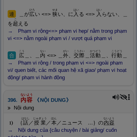
ひろ
せま
はい
はい
連
＿が
広
い <=>
狭
い、に
入
る <=>
入
らない、＿
こ
を
超
える
Phạm vi rộng<=> phạm vi hẹp/ nằm trong phạm
vi <=> nằm ngoài phạm vi / vượt quá phạm vi
こう
ない
がい
こうさい
かつどう
こうどう
合
広
＿、＿
内
<=> ＿
外
、
交
際
＿
活
動
＿、
行
動
＿
Phạm vi rộng / trong phạm vi <=> ngoài phạm
vi/ quen biết, các mối quan hệ xã giao/ phạm vi hoạt
động/ phạm vi hành động
ないよう
内
容
396.
NỘI DUNG
nội dung
はなし
じゅぎょう
ほん
ないよう
｛
話
／
授
業
／
本
／ニュース …｝の
内
容
1
Nội dung của {câu chuyện / bài giảng/ cuốn