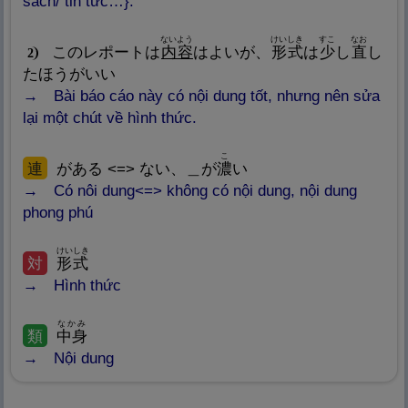
sách/ tin tức…}.
ないよう
けいしき
すこ
なお
このレポートは
内
容
はよいが、
形
式
は
少
し
直
し
2
たほうがいい
Bài báo cáo này có nội dung tốt, nhưng nên sửa
lại một chút về hình thức.
こ
連
がある <=> ない、＿が
濃
い
Có nôi dung<=> không có nội dung, nội dung
phong phú
けいしき
対
形
式
Hình thức
なかみ
類
中
身
Nội dung