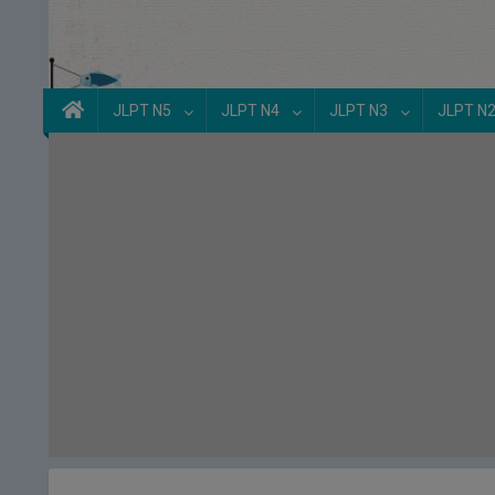
JLPT N5
JLPT N4
JLPT N3
JLPT N