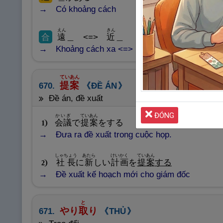
Có khoảng cách
えん
きん
合
遠
＿ <=>
近
＿
Khoảng cách xa <=> khoảng cách gần
ていあん
提
案
670.
ĐỀ ÁN
đề án, đề xuất
ĐÓNG
かいぎ
ていあん
会
議
で
提
案
をする
1
Đưa ra đề xuất trong cuộc họp.
しゃちょう
あたら
けいかく
ていあん
社
長
に
新
しい
計
画
を
提
案
する
2
Đề xuất kế hoạch mới cho giám đốc
と
やり
取
り
671.
THỦ