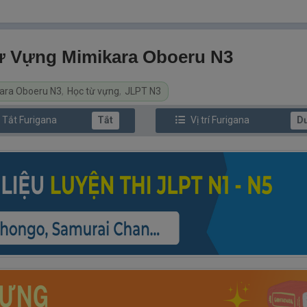
 Từ Vựng Mimikara Oboeru N3
ara Oboeru N3
,
Học từ vựng
,
JLPT N3
/ Tắt
Furi
gana
Tắt
Vị trí
Furi
gana
D