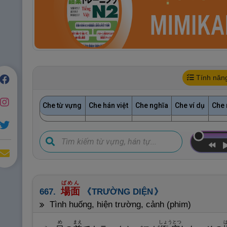
Tính năn
Che từ vựng
Che hán việt
Che nghĩa
Che ví dụ
Che 
ばめん
場
面
667.
TRƯỜNG DIỆN
tình huống, hiện trường, cảnh (phim)
め
まえ
しょうとつ