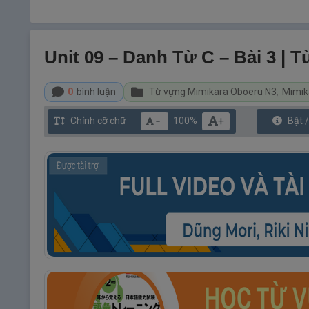
Unit 09 – Danh Từ C – Bài 3 |
0
bình luận
Từ vựng Mimikara Oboeru N3
,
Mimik
+
Chỉnh cỡ chữ
100%
Bật 
－