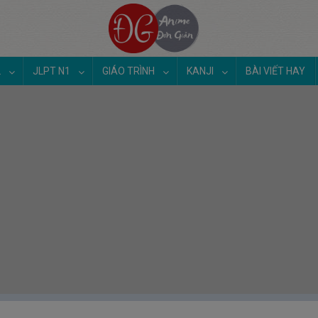
2
JLPT N1
GIÁO TRÌNH
KANJI
BÀI VIẾT HAY