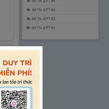
– Bài 1
Đề Thi JLPT N4
2.
Unit 12 – Phó từ B, Liên thể từ・Liên từ
Đề Thi JLPT N3
– Bài 2
Đề Thi JLPT N2
3.
Unit 12 – Phó từ B, Liên thể từ・Liên từ
Đề Thi JLPT N1
– Bài 3
4.
Unit 12 – Phó từ B, Liên thể từ・Liên từ
– Bài 4
Luyện tập Unit 12 - Phó từ B, Liên thể
từ・Liên từ - Từ vựng 846~880
Luyện tập Unit 12 - Phó từ A, B・Liên
thể từ・Liên từ - Từ vựng 791~635 /
846~880