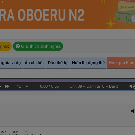
g học
Giải thích định nghĩa
nghĩa ví dụ
Ẩn chi tiết
Đảo thứ tự
Hiển thị dạng thẻ
Học qua Fla
0:00
/
0:56
Unit 09 – Danh từ C – Bài 3
ばめん
ゆめ
で