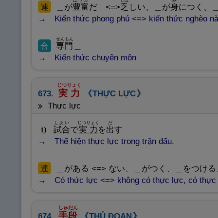
連
＿が
豊
富
だ <=>
乏
しい、＿が
身
につく、
Kiến thức phong phú <=> kiến thức nghèo nà
せんもん
合
専
門
＿
Kiến thức chuyên môn
じつりょく
実
力
673.
THỰC LỰC
thực lực
しあい
じつりょく
だ
試
合
で
実
力
を
出
す
1
Thể hiện thực lực trong trận đấu.
連
＿がある <=> ない、＿がつく、＿をつけ
Có thức lực <=> không có thực lực, có thực l
しゅだん
手
段
674.
THỦ ĐOẠN