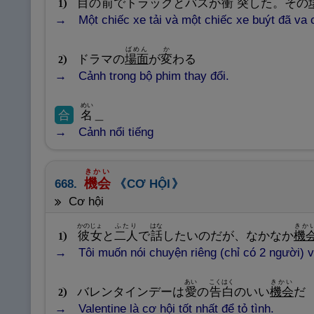
目
の
前
でトラックとバスが
衝
突
した。その
1
Một chiếc xe tải và một chiếc xe buýt đã va
ばめん
か
ドラマの
場
面
が
変
わる
2
Cảnh trong bộ phim thay đổi.
めい
合
名
＿
Cảnh nổi tiếng
きかい
機
会
668.
CƠ HỘI
cơ hội
かのじょ
ふたり
はな
きか
彼
女
と
二
人
で
話
したいのだが、なかなか
機
1
Tôi muốn nói chuyện riêng (chỉ có 2 người) 
あい
こくはく
きかい
バレンタインデーは
愛
の
告
白
のいい
機
会
だ
2
Valentine là cơ hội tốt nhất để tỏ tình.