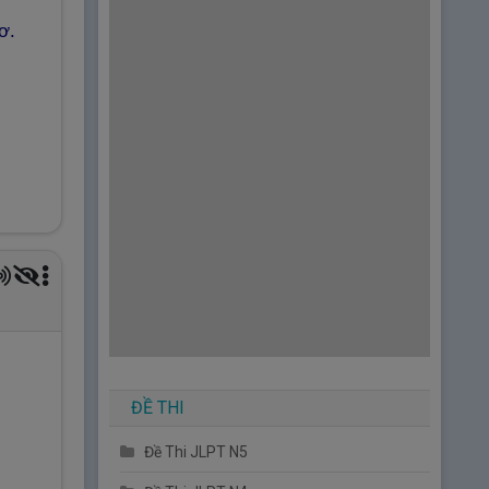
Luyện tập Unit 10 - Động từ C - Từ
ơ.
vựng 754~795
Luyện tập Unit 10 - Động từ C - Từ
vựng 716~795
Unit 11 – Katakana B
【Từ vựng số
796 ～ 845】
1.
Unit 11 – Katakana B
Luyện tập Unit 11 - Katakana B - Từ
vựng 796~835
Luyện tập Unit 11 - Katakana A, B - Từ
vựng 511~550 / 796~835
2.
Tổng hợp đồng từ liên quan đến nấu ăn
Unit 12 – Phó từ B, Liên thể từ・Liên
ĐỀ THI
từ
【Từ vựng số 846 ～ 880】
Đề Thi JLPT N5
1.
Unit 12 – Phó từ B, Liên thể từ・Liên từ