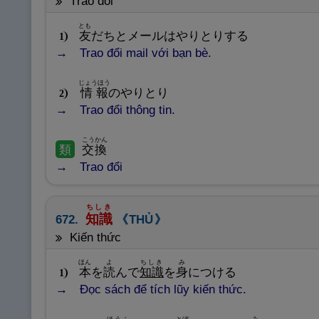
trao đổi
とも
友
だちとメールはやりとりする
1
Trao đổi mail với bạn bè.
じょうほう
情
報
のやりとり
2
Trao đổi thông tin.
こうかん
類
交
換
Trao đổi
ちしき
知
識
672.
THỦ
kiến thức
ほん
よ
ちしき
み
本
を
読
んで
知
識
を
身
につける
1
Đọc sách để tích lũy kiến thức.
ほうふ
とぼ
み