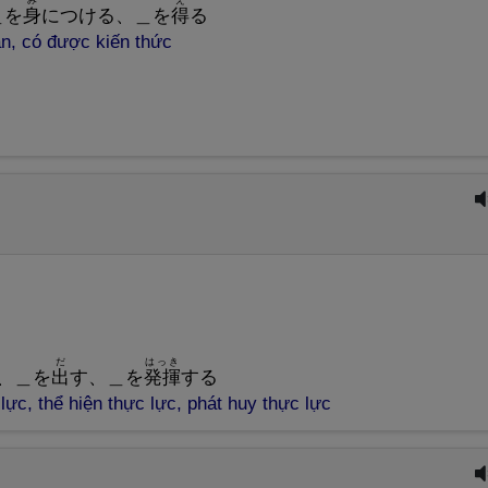
＿を
身
につける、＿を
得
る
n, có được kiến thức
だ
はっき
る、＿を
出
す、＿を
発
揮
する
ực, thể hiện thực lực, phát huy thực lực