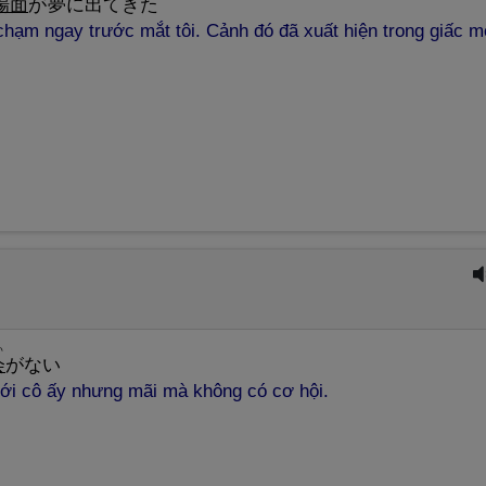
場
面
が
夢
に
出
てきた
 chạm ngay trước mắt tôi. Cảnh đó đã xuất hiện trong giấc m
い
会
がない
với cô ấy nhưng mãi mà không có cơ hội.