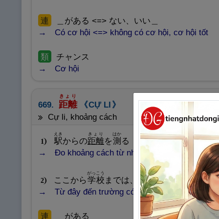
連
＿がある <=> ない、いい＿
Có cơ hội <=> không có cơ hội, cơ hội tốt
類
チャンス
Cơ hội
きょり
距
離
669.
CỰ LI
cự li, khoảng cách
えき
きょり
はか
駅
からの
距
離
を
測
る
1
Đo khoảng cách từ nhà ga.
がっこう
きょり
ここから
学
校
までは、かなり
距
離
がある
2
Từ đây đến trường có khoảng cách khá xa.
連
＿がある