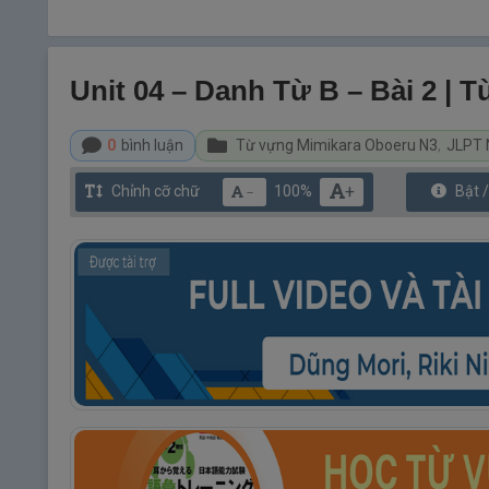
Unit 04 – Danh Từ B – Bài 2 |
0
bình luận
Từ vựng Mimikara Oboeru N3
,
JLPT 
+
Chỉnh cỡ chữ
100%
Bật 
－