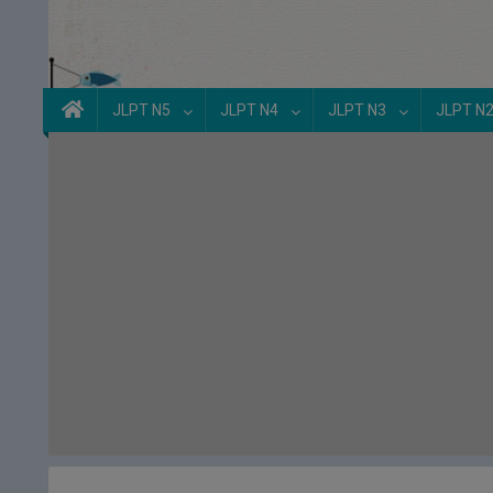
JLPT N5
JLPT N4
JLPT N3
JLPT N