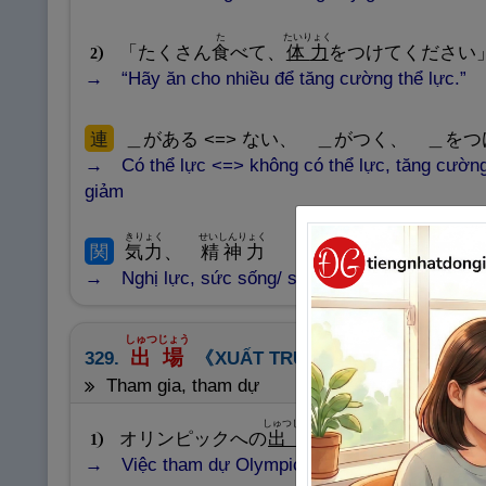
た
たいりょく
「たくさん
食
べて、
体
力
をつけてください
2
“Hãy ăn cho nhiều để tăng cường thể lực.”
連
＿がある <=> ない、 ＿がつく、 ＿を
Có thể lực <=> không có thể lực, tăng cường 
giảm
きりょく
せいしんりょく
関
気
力
、
精
神
力
Nghị lực, sức sống/ sức mạnh tinh thần.
しゅつじょう
出
場
329.
XUẤT TRƯỜNG
tham gia, tham dự
しゅつじょう
き
オリンピックへの
出
場
が
決
まった
1
Việc tham dự Olympic đã được quyết định.