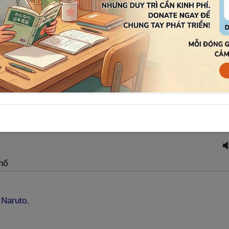
nổ
 Naruto.