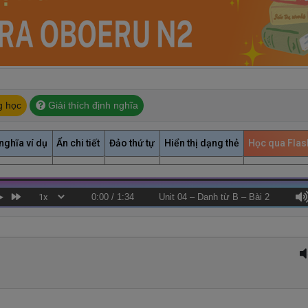
g học
Giải thích định nghĩa
nghĩa ví dụ
Ẩn chi tiết
Đảo thứ tự
Hiển thị dạng thẻ
Học qua Fla
0:00
/
1:34
Unit 04 – Danh từ B – Bài 2