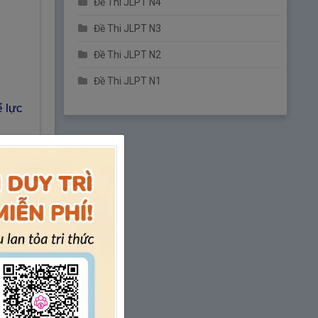
Đề Thi JLPT N4
3.
Unit 07 – Tính từ B – Bài 3
Đề Thi JLPT N3
4.
Unit 07 – Tính từ B – Bài 4
Đề Thi JLPT N2
Luyện tập Unit 07 - Tính từ B - Từ
Đề Thi JLPT N1
vựng 551~590
ể lực
Luyện tập Unit 07 - Tính từ A, B - Từ
vựng 259~298 / 511~590
Unit 8 – Phó từ A
【Từ vựng số 591 ～
635】
1.
Unit 08 – Phó từ A – Bài 1
2.
Unit 08 – Phó từ A – Bài 2
3.
Unit 08 – Phó từ A – Bài 3
4.
Unit 08 – Phó từ A – Bài 4
Luyện tập Unit 08 - Phó từ A - Từ vựng