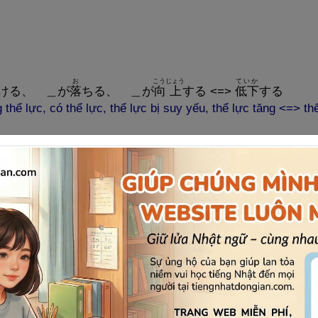
」
お
こうじょう
ていか
つける、 ＿が
落
ちる、 ＿が
向
上
する <=>
低
下
する
thể lực, có thể lực, thể lực bị suy yếu, thể lực tăng <=> th