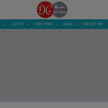
2
JLPT N1
GIÁO TRÌNH
KANJI
BÀI VIẾT HAY