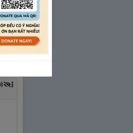
591~635
Unit 9 – Danh từ C
【Từ vựng số 636
～ 715】
1.
Unit 09 – Danh từ C – Bài 1
2.
Unit 09 – Danh từ C – Bài 2
3.
Unit 09 – Danh từ C – Bài 3
Luyện tập Unit 09 - Danh từ C - Từ
vựng 636~675
4.
Unit 09 – Danh từ C – Bài 4
5.
Unit 09 – Danh từ C – Bài 5
6.
Unit 09 – Danh từ C – Bài 6
Luyện tập Unit 09 - Danh từ C - Từ
vựng 676~715
Luyện tập Unit 09 - Danh từ C - Từ