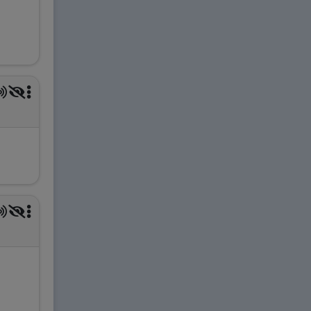
Luyện tập Unit 10 - Động từ C - Từ
vựng 754~795
Luyện tập Unit 10 - Động từ C - Từ
vựng 716~795
Unit 11 – Katakana B
【Từ vựng số
796 ～ 845】
1.
Unit 11 – Katakana B
Luyện tập Unit 11 - Katakana B - Từ
vựng 796~835
Luyện tập Unit 11 - Katakana A, B - Từ
vựng 511~550 / 796~835
2.
Tổng hợp đồng từ liên quan đến nấu ăn
Unit 12 – Phó từ B, Liên thể từ・Liên
từ
【Từ vựng số 846 ～ 880】
1.
Unit 12 – Phó từ B, Liên thể từ・Liên từ