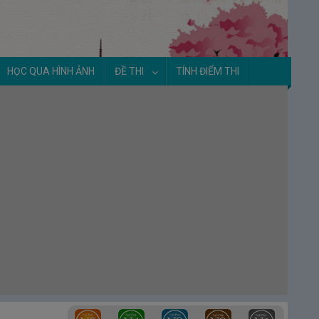
8.
Unit 02 – Động từ A – Bài 8
Luyện tập Unit 02 - Động từ A - Từ
vựng 171~220
HỌC QUA HÌNH ẢNH
ĐỀ THI
TÍNH ĐIỂM THI
Luyện tập Unit 02 - Động từ A - Từ
vựng 121~220
9.
Tổng hợp danh từ liên dụng
Unit 03 - Tính từ A
【Từ vựng số 259
～ 310】
1.
Unit 03 – Tính từ A – Bài 1
2.
Unit 03 – Tính từ A – Bài 2
3.
Unit 03 – Tính từ A – Bài 3
4.
Unit 03 – Tính từ A – Bài 4
Luyện tập Unit 03 - Tính từ A - Từ