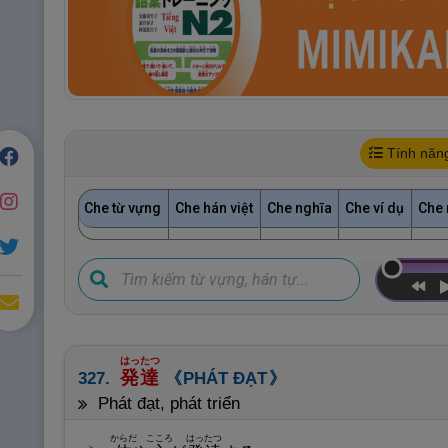
Tính năn
Che từ vựng
Che hán việt
Che nghĩa
Che ví dụ
Che 
はったつ
発
達
327.
PHÁT ĐẠT
phát đạt, phát triển
からだ
こころ
はったつ