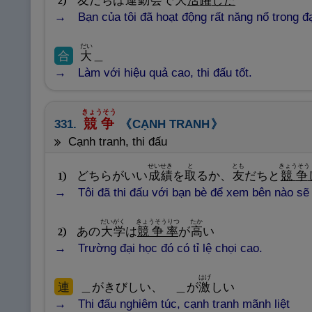
友
だちは
運
動
会
で
大
活
躍
した
2
Bạn của tôi đã hoạt động rất năng nổ trong đạ
だい
合
大
＿
Làm với hiệu quả cao, thi đấu tốt.
きょうそう
競
争
331.
CẠNH TRANH
cạnh tranh, thi đấu
せいせき
と
とも
きょうそう
どちらがいい
成
績
を
取
るか、
友
だちと
競
争
1
Tôi đã thi đấu với bạn bè để xem bên nào sẽ
だいがく
きょうそうりつ
たか
あの
大
学
は
競
争
率
が
高
い
2
Trường đại học đó có tỉ lệ chọi cao.
はげ
連
＿がきびしい、 ＿が
激
しい
Thi đấu nghiêm túc, cạnh tranh mãnh liệt