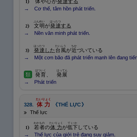
体
や
心
が
発
達
する
1
Cơ thể, tâm hồn phát triển.
ぶんめい
はったつ
文
明
が
発
達
する
2
Nền văn minh phát triển.
はったつ
たいふう
ちか
発
達
した
台
風
が
近
づいている
3
Một cơn bão đã phát triển mạnh lên đang tiế
はついく
はってん
類
発
育
、
発
展
Phát triển
たいりょく
体
力
328.
THỂ LỰC
thể lực
わかもの
たいりょく
ていか
若
者
の
体
力
が
低
下
している
1
Thể lực của giới trẻ đang suy giảm.