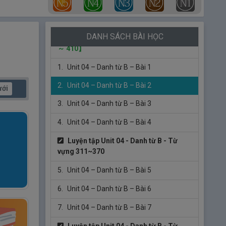
vựng 259~298
5.
Tổng hợp tính từ đuôi い + まる／める
DANH SÁCH BÀI HỌC
Unit 4 – Danh từ B
【Từ vựng số 311
～ 410】
1.
Unit 04 – Danh từ B – Bài 1
2.
Unit 04 – Danh từ B – Bài 2
ưới
3.
Unit 04 – Danh từ B – Bài 3
4.
Unit 04 – Danh từ B – Bài 4
Luyện tập Unit 04 - Danh từ B - Từ
vựng 311~370
5.
Unit 04 – Danh từ B – Bài 5
6.
Unit 04 – Danh từ B – Bài 6
7.
Unit 04 – Danh từ B – Bài 7