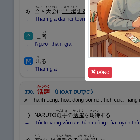
ぜんこく
たいかい
しゅつじょう
全
国
大
会
に
出
場
する
2
Tham gia đại hội toàn quốc.
しゃ
合
＿
者
Người tham gia
で
関
出
る
Tham gia
ĐÓNG
かつやく
活
躍
330.
HOẠT DƯỢC
Thành công, hoạt động sôi nổi, tích cực, năng 
せんしゅ
かつやく
きたい
NARUTO
選
手
の
活
躍
を
期
待
する
1
Tôi kì vọng vào sự thành công của tuyển thủ
とも
うんどうかい
だい
かつやく