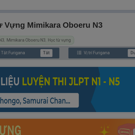
 Từ Vựng Mimikara Oboeru N3
N3
,
Mimikara Oboeru N3
,
Học từ vựng
/ Tắt
Furi
gana
Tắt
Vị trí
Furi
gana
D