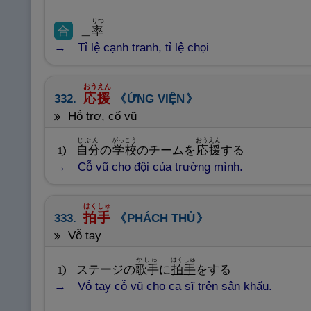
りつ
合
＿
率
Tỉ lệ cạnh tranh, tỉ lệ chọi
おうえん
応
援
332.
ỨNG VIỆN
hỗ trợ, cổ vũ
じぶん
がっこう
おうえん
自
分
の
学
校
のチームを
応
援
する
1
Cỗ vũ cho đội của trường mình.
はくしゅ
拍
手
333.
PHÁCH THỦ
vỗ tay
かしゅ
はくしゅ
ステージの
歌
手
に
拍
手
をする
1
Vỗ tay cỗ vũ cho ca sĩ trên sân khấu.