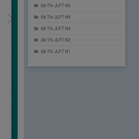
Đề Thi JLPT N5
2.
Unit 08 – Phó từ A – Bài 2
Đề Thi JLPT N4
3.
Unit 08 – Phó từ A – Bài 3
Đề Thi JLPT N3
4.
Unit 08 – Phó từ A – Bài 4
Đề Thi JLPT N2
Luyện tập Unit 08 - Phó từ A - Từ vựng
591~635
Đề Thi JLPT N1
Unit 9 – Danh từ C
【Từ vựng số 636
～ 715】
1.
Unit 09 – Danh từ C – Bài 1
2.
Unit 09 – Danh từ C – Bài 2
3.
Unit 09 – Danh từ C – Bài 3
Luyện tập Unit 09 - Danh từ C - Từ
vựng 636~675
4.
Unit 09 – Danh từ C – Bài 4