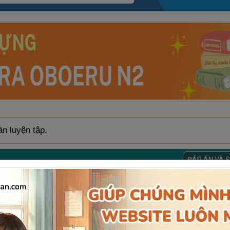
n luyện tập.
ĐÁP ÁN VÀ 