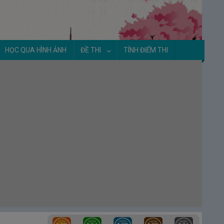
2.
Unit 03 – Tính từ A – Bài 2
3.
Unit 03 – Tính từ A – Bài 3
HỌC QUA HÌNH ẢNH
ĐỀ THI
TÍNH ĐIỂM THI
4.
Unit 03 – Tính từ A – Bài 4
Luyện tập Unit 03 - Tính từ A - Từ
vựng 259~298
5.
Tổng hợp tính từ đuôi い + まる／める
Unit 4 – Danh từ B
【Từ vựng số 311
～ 410】
1.
Unit 04 – Danh từ B – Bài 1
2.
Unit 04 – Danh từ B – Bài 2
3.
Unit 04 – Danh từ B – Bài 3
4.
Unit 04 – Danh từ B – Bài 4
Luyện tập Unit 04 - Danh từ B - Từ