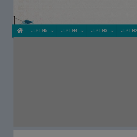
JLPT N5
JLPT N4
JLPT N3
JLPT N