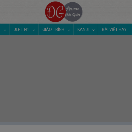
2
JLPT N1
GIÁO TRÌNH
KANJI
BÀI VIẾT HAY