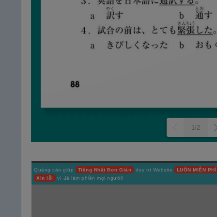
1/2
Quảng cáo giúp
Tiếng Nhật Đơn Giản
duy trì Website
LUÔN MIỄN PHÍ
Xin lỗi
vì đã làm phiền mọi người!