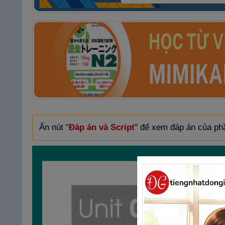
Ấn nút "
Đáp án và Script
" để xem đáp án của phầ