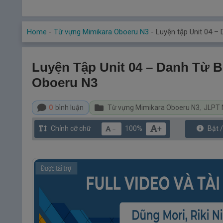
Home
-
Từ vựng Mimikara Oboeru N3
-
Luyện tập Unit 04 –
Luyện Tập Unit 04 – Danh Từ 
Oboeru N3
0
bình luận
Từ vựng Mimikara Oboeru N3
,
JLPT 
+
Chỉnh cỡ chữ
100%
Bật 
－