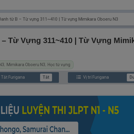
 Danh từ B – Từ vựng 311~410 | Từ vựng Mimikara Oboeru N3
B – Từ Vựng 311~410 | Từ Vựng Mimi
N3
,
Mimikara Oboeru N3
,
Học từ vựng
/ Tắt
Furi
gana
Tắt
Vị trí
Furi
gana
D