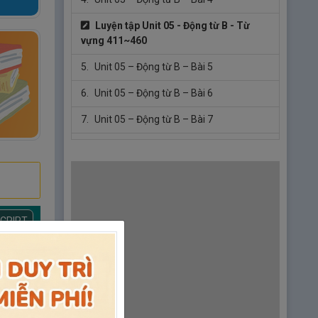
Luyện tập Unit 05 - Động từ B - Từ
vựng 411~460
5.
Unit 05 – Động từ B – Bài 5
6.
Unit 05 – Động từ B – Bài 6
7.
Unit 05 – Động từ B – Bài 7
8.
Unit 05 – Động từ B – Bài 8
Luyện tập Unit 05 - Động từ B - Từ
vựng 461~510
Luyện tập Unit 05 - Động từ B - Từ
SCRIPT
vựng 411~510
Unit 06 – Katakana A
【Từ vựng số
511 ～ 550】
1.
Unit 06 – Katakana A