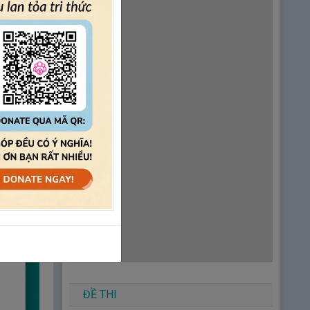
Luyện tập Unit 06 - Katakana A - Từ
vựng 511~550
Unit 7 – Tính từ B
【Từ vựng số 551 ～
590】
1.
Unit 07 – Tính từ B – Bài 1
2.
Unit 07 – Tính từ B – Bài 2
3.
Unit 07 – Tính từ B – Bài 3
4.
Unit 07 – Tính từ B – Bài 4
Luyện tập Unit 07 - Tính từ B - Từ
vựng 551~590
Luyện tập Unit 07 - Tính từ A, B - Từ
vựng 259~298 / 511~590
Unit 8 – Phó từ A
【Từ vựng số 591 ～
635】
ĐỀ THI
1.
Unit 08 – Phó từ A – Bài 1