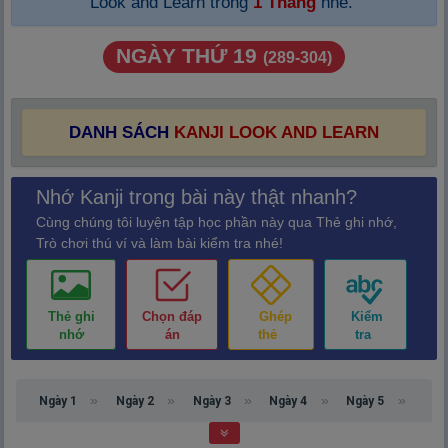
Look and Learn trong
1 Tháng
nhé.
NGÀY THỨ 19
(289-304)
DANH SÁCH
KANJI LOOK AND LEARN
Nhớ Kanji trong bài này thật nhanh?
Cùng chúng tôi luyện tập học phần này qua Thẻ ghi nhớ,
Trò chơi thú ví và làm bài kiểm tra nhé!
Thẻ ghi
Chọn đáp
Ghép
Kiểm
nhớ
án
thẻ
tra
Ngày 1
Ngày 2
Ngày 3
Ngày 4
Ngày 5
Ngày 6
Ngày 7
Ngày 8
Ngày 9
Ngày 10