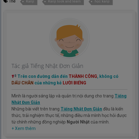
Thẻ
Kanji
Kanji look and learn
học kanji
Tác giả Tiếng Nhật Đơn Giản
Trên con đường dẫn đến
THÀNH CÔNG
, không có
DẤU CHÂN
của những kẻ
LƯỜI BIẾNG
Mình là người sáng lập và quản trị nội dung cho trang
Tiếng
Nhật Đơn Giản
Những bài viết trên trang
Tiếng Nhật Đơn Giản
đều là kiến
thức, trải nghiệm thực tế, những điều mà mình học hỏi được
từ chính những đồng nghiệp
Người Nhật
của mình.
Hy vọng rằng kinh nghiệm mà mình có được sẽ giúp các bạn
+ Xem thêm
hiểu thêm về tiếng nhật, cũng như văn hóa, con người nhật