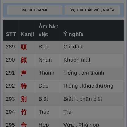
Ngày 11
Ngày 12
Ngày 13
Ngày 14
CHE KANJI
CHE HÁN VIỆT, NGHĨA
Ngày 15
Ngày 16
Ngày 17
Ngày 18
Ngày 19
Ngày 20
Ngày 21
Ngày 22
Âm hán
Ngày 23
Ngày 24
Ngày 25
Ngày 26
STT
Kanji
việt
Ý nghĩa
Ngày 27
Ngày 28
Ngày 29
Ngày 30
289
頭
Đầu
Cái đầu
Ngày 31
Ngày 32
290
顔
Nhan
Khuôn mặt
291
声
Thanh
Tiếng , âm thanh
292
特
Đặc
Riêng , khác thường
293
別
Biệt
Biệt li, phân biệt
294
竹
Trúc
Tre
295
合
Hợp
Vừa , Phù hợp