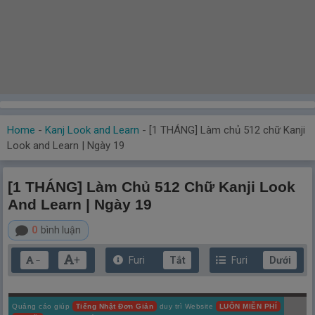
Home
-
Kanj Look and Learn
-
[1 THÁNG] Làm chủ 512 chữ Kanji
Look and Learn | Ngày 19
[1 THÁNG] Làm Chủ 512 Chữ Kanji Look
And Learn | Ngày 19
0
bình luận
+
Furi
Tắt
Furi
Dưới
－
Quảng cáo giúp
Tiếng Nhật Đơn Giản
duy trì Website
LUÔN MIỄN PHÍ