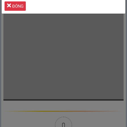
Quảng cáo giúp
Tiếng Nhật Đơn Giản
duy trì Website
LUÔN MIỄN PHÍ
ĐÓNG
Xin lỗi
vì đã làm phiền mọi người!
0