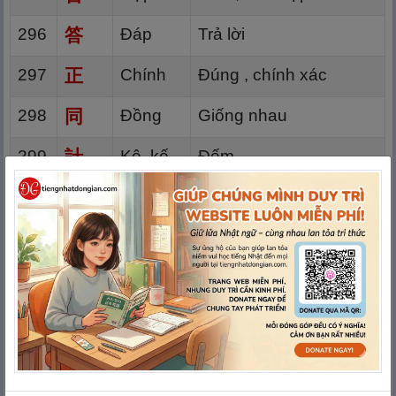
296
答
Đáp
Trả lời
297
正
Chính
Đúng , chính xác
298
同
Đồng
Giống nhau
299
計
Kê, kế
Đếm
300
京
Kinh
Kinh đô
301
集
Tập
Tập hợp, tụ họp
302
不
Bất
Không
303
便
Tiện
Tiện lợi
304
以
Dĩ
Sở dĩ, lấy, dùng