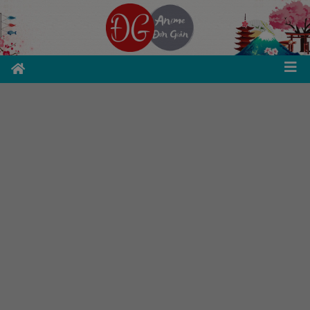
Unit 01 - Danh từ A
【Từ vựng số 1 ～ 100】
1.
Unit 01 – Danh từ A – Bài 1
2.
Unit 01 – Danh từ A – Bài 2
3.
Unit 01 – Danh từ A – Bài 3
Luyện tập Unit 01 - Danh từ A - Từ vựng 1~50