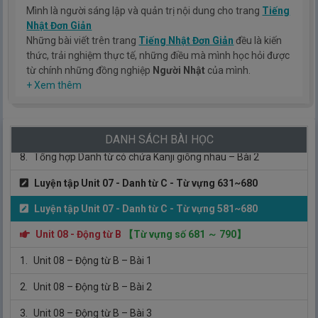
Mình là người sáng lập và quản trị nội dung cho trang
Tiếng
4.
Unit 07 – Danh từ C – Bài 4
Nhật Đơn Giản
Những bài viết trên trang
Tiếng Nhật Đơn Giản
đều là kiến
Luyện tập Unit 07 - Danh từ C - Từ vựng 581~630
thức, trải nghiệm thực tế, những điều mà mình học hỏi được
từ chính những đồng nghiệp
Người Nhật
của mình.
5.
Unit 07 – Danh từ C – Bài 5
Hy vọng rằng kinh nghiệm mà mình có được sẽ giúp các bạn
+ Xem thêm
hiểu thêm về tiếng nhật, cũng như văn hóa, con người nhật
6.
Unit 07 – Danh từ C – Bài 6
bản.
TIẾNG NHẬT ĐƠN GIẢN !
7.
Tổng hợp Danh từ có chứa Kanji giống nhau – Bài 1
DANH SÁCH BÀI HỌC
8.
Tổng hợp Danh từ có chứa Kanji giống nhau – Bài 2
Luyện tập Unit 07 - Danh từ C - Từ vựng 631~680
Luyện tập Unit 07 - Danh từ C - Từ vựng 581~680
Unit 08 - Động từ B
【Từ vựng số 681 ～ 790】
1.
Unit 08 – Động từ B – Bài 1
2.
Unit 08 – Động từ B – Bài 2
3.
Unit 08 – Động từ B – Bài 3