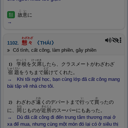
こい
類
故
意
に
わざわざ
態
々
1102.
THÁI
Cố tình, cất công, làm phiền, gây phiền
がっこう
けっせき
学
校
を
欠
席
したら、クラスメートがわざわざ
1
しゅくだい
とど
宿
題
をうちまで
届
けてくれた。
Khi tôi nghỉ học, bạn cùng lớp đã cất công mang
bài tập về nhà cho tôi.
とお
い
か
わざわざ
遠
くのデパートまで
行
って
買
ったの
2
おな
きんじょ
に、
同
じものが
近
所
のスーパーにもあった。
Dù đã cất công đi đến trung tâm thương mại ở
xa để mua, nhưng cùng một món đó lại có ở siêu thị