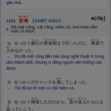
gần nhà.
せっかく
折
角
1103.
CHIẾT GIÁC
đã mất công, cất công, hiếm có, khó khăn lắm
mới có được
としん
びじゅつかん
い
まんいん
せっかく
都
心
の
美
術
館
まで
行
ったのに、
満
員
で
1
はい
入
れなかった。
Dù đã mất công đến bảo tàng nghệ thuật ở trung
tâm thành phố, nhưng vì đông người nên không vào
được.
のが
せっかくのチャンスを
逃
してしまった。
2
Tôi đã bỏ lỡ một cơ hội hiếm có.
きせい
むかし
ゆうじん
せっかく
帰
省
したのだから、
昔
の
友
人
たちにも
3
あ
会
っていこう。