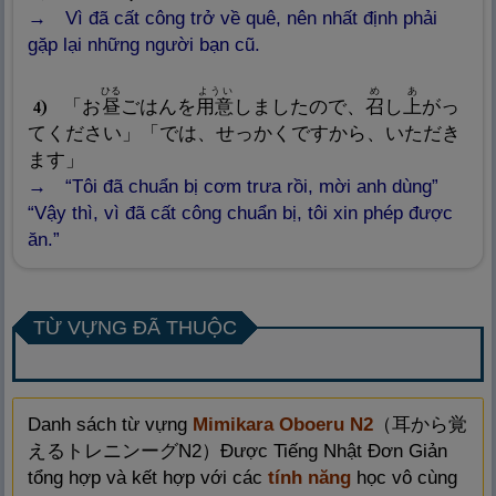
Vì đã cất công trở về quê, nên nhất định phải
gặp lại những người bạn cũ.
ひる
ようい
め
あ
「お
昼
ごはんを
用
意
しましたので、
召
し
上
がっ
4
てください」「では、せっかくですから、いただき
ます」
“Tôi đã chuẩn bị cơm trưa rồi, mời anh dùng”
“Vậy thì, vì đã cất công chuẩn bị, tôi xin phép được
ăn.”
TỪ VỰNG ĐÃ THUỘC
Danh sách từ vựng
Mimikara Oboeru N2
（
耳
から
覚
えるトレニンーグN2）Được Tiếng Nhật Đơn Giản
tổng hợp và kết hợp với các
tính năng
học vô cùng