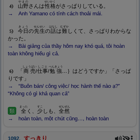
やまの
せいかく
山
野
さんは
性
格
がさっぱりしている。
4
Anh Yamano có tính cách thoải mái.
きょう
せんせい
はなし
むずか
今
日
の
先
生
の
話
は
難
しくて、さっぱりわからな
5
かった。
Bài giảng của thầy hôm nay khó quá, tôi hoàn
toàn không hiểu gì cả.
しょうばい
しごと
べんきょう
「
商
売
/
仕
事
/
勉
強
…｝はどうですか」「さっぱ
6
りです」
“Buôn bán/ công việc/ học hành thế nào ạ?”
“Không có gì khả quan cả”
まった
すこ
ぜんぜん
類
全
く、
少
しも、
全
然
hoàn toàn, một chút cũng…, hoàn toàn
すっきり
1092.