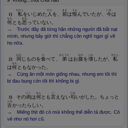
không…một chút nào
わたし
ひと
まえ
うら
いま
私
をいじめた
人
を、
前
は
恨
んでいたが、
今
は
1
なん
おも
何
とも
思
っていない。
Trước đây đã từng hận những người đã bắt nạt
mình, nhưng bây giờ thì chẳng còn nghĩ ngợi gì về
họ nữa.
おな
た
おとうと
なか
こわ
わたし
同
じものを
食
べて、
弟
はお
腹
を
壊
したが、
私
2
なん
は
何
ともなかった。
Cùng ăn một món giống nhau, nhưng em tôi thì
bị đau bụng còn tôi thì không bị gì.
にく
なん
い
にお
その
肉
は
何
とも
言
えない
匂
いがした。ちょっと
3
ふる
古
かったらしい。
Miếng thịt đó có mùi không thể diễn tả được. Có
vẻ như nó hơi cũ.