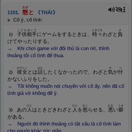
わざ
態
と
1101.
THÁI
cố ý, cố tình
こども
あいて
ときどき
ま
子
供
相
手
にゲームをするときは、
時
々
わざと
負
1
けてやったりする。
Khi chơi game với đối thủ là con nít, thỉnh
thoảng tôi cố tình để thua.
かのじょ
はな
き
つ
彼
女
とは
話
したくなかったので、わざと
気
が
付
2
かないふりをした。
Tôi không muốn nói chuyện với cô ấy, nên đã cố
tình giả vờ không để ý.
ひと
ひと
おこ
わる
くせ
あの
人
はときどきわざと
人
を
怒
らせる、
悪
い
癖
3
がある。
Người đó thỉnh thoảng có tật xấu là cố tình làm
cho người khác tức giận.