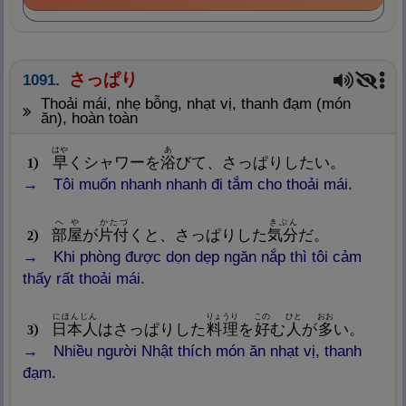
さっぱり
1091.
thoải mái, nhẹ bỗng, nhạt vị, thanh đạm (món
ăn), hoàn toàn
はや
あ
早
くシャワーを
浴
びて、さっぱりしたい。
1
Tôi muốn nhanh nhanh đi tắm cho thoải mái.
へや
かたづ
きぶん
部
屋
が
片
付
くと、さっぱりした
気
分
だ。
2
Khi phòng được dọn dẹp ngăn nắp thì tôi cảm
thấy rất thoải mái.
にほんじん
りょうり
この
ひと
おお
日
本
人
はさっぱりした
料
理
を
好
む
人
が
多
い。
3
Nhiều người Nhật thích món ăn nhạt vị, thanh
đạm.