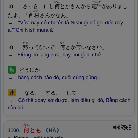
なん
でんわ
「さっき、にし
何
とかさんから
電
話
がありまし
3
にしむら
たよ」「
西
村
さんかなあ」
“Vừa nãy có chị tên là Nishi gì đó gọi đến đấy
ạ.””Chị Nishimura à”
だま
なん
い
「
黙
ってないで、
何
とか
言
いなさい」
4
Đừng im lặng nữa, hãy nói gì đi chứ.
類
どうにか
bằng cách nào đó, cuối cùng cũng…
連
＿なる、＿する、＿して
Có thể xoay sở được, làm điều gì đó, Bằng cách
nào đó
なん
何
とも
1100.
HÀ