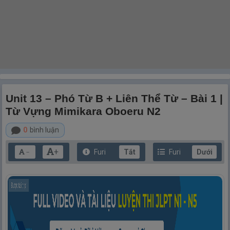
Unit 13 – Phó Từ B + Liên Thể Từ – Bài 1 |
Từ Vựng Mimikara Oboeru N2
0
bình luận
+
Furi
Tắt
Furi
Dưới
－