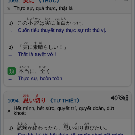
実
に
1093.
THỰC
Thực sự, quả thực, thật là
しょうせつ
じつ
おもしろ
この
小
説
は
実
に
面
白
かった。
1
Cuốn tiểu thuyết này thực sự rất thú vị.
じつ
すば
「
実
に
素
晴
らしい！」
2
Thật là tuyệt vời!
ほんとう
まった
類
本
当
に、
全
く
Thực sự, hoàn toàn
おも
き
思
い
切
り
1094.
TƯ THIẾT
hết mình, hết sức, quyết trí, quyết đoán, dứt
khoát
しけん
お
おも
き
あそ
試
験
が
終
わったら、
思
い
切
り
遊
びたい。
1