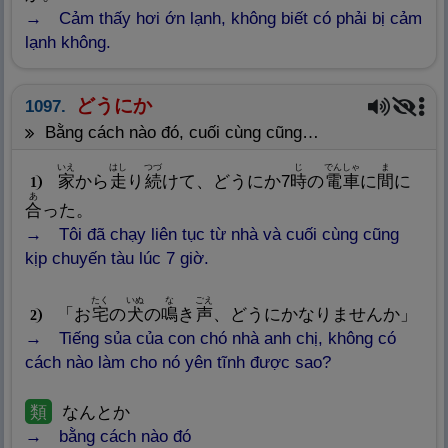
Cảm thấy hơi ớn lạnh, không biết có phải bị cảm
lạnh không.
どうにか
1097.
bằng cách nào đó, cuối cùng cũng…
いえ
はし
つづ
じ
でんしゃ
ま
家
から
走
り
続
けて、どうにか7
時
の
電
車
に
間
に
1
あ
合
った。
Tôi đã chạy liên tục từ nhà và cuối cùng cũng
kịp chuyến tàu lúc 7 giờ.
たく
いぬ
な
ごえ
「お
宅
の
犬
の
鳴
き
声
、どうにかなりませんか」
2
Tiếng sủa của con chó nhà anh chị, không có
cách nào làm cho nó yên tĩnh được sao?
類
なんとか
bằng cách nào đó