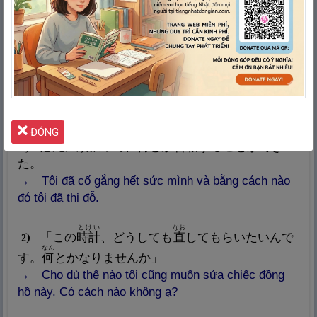
rằng họ không có khả năng thực hiện hành động nào
đó)
なん
何
とか
1099.
HÀ
dù thế nào đi nữa, bằng cách này hay cách
khác, Làm nào thì làm, … gì đó
ĐÓNG
ひっし
がんば
なん
ごうかく
必
死
に
頑
張
って、
何
とか
合
格
することができ
1
た。
Tôi đã cố gắng hết sức mình và bằng cách nào
đó tôi đã thi đỗ.
とけい
なお
「この
時
計
、どうしても
直
してもらいたいんで
2
なん
す。
何
とかなりませんか」
Cho dù thế nào tôi cũng muốn sửa chiếc đồng
hồ này. Có cách nào không ạ?