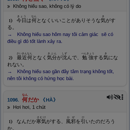
không hiểu sao, không có lý do
きょう
なん
き
今
日
は
何
となくいいことがありそうな
気
がす
1
る。
Không hiểu sao hôm nay tôi cảm giác sẽ có
điều gì đó tốt lành xảy ra.
さいきん
なん
きぶん
しず
べんきょう
き
最
近
何
となく
気
分
が
沈
んで、
勉
強
する
気
にな
2
れない。
Không hiểu sao gần đây tâm trạng không tốt,
nên tôi không có hứng học bài.
なん
何
だか
1096.
HÀ
hơi hơi, 1 chút
さむけ
かぜ
ひ
なんだか
寒
気
がする、
風
邪
を
引
いたのだろう
1
か。