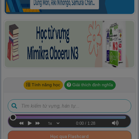
Tính năng học
Giải thích định nghĩa
0:00
/
1:28
Học qua Flashcard