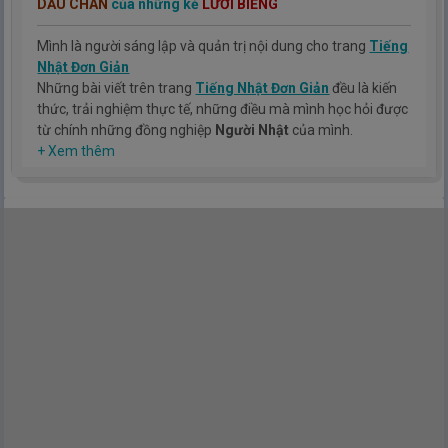
DẤU CHÂN
của những kẻ
LƯỜI BIẾNG
Mình là người sáng lập và quản trị nội dung cho trang
Tiếng
Nhật Đơn Giản
Những bài viết trên trang
Tiếng Nhật Đơn Giản
đều là kiến
thức, trải nghiệm thực tế, những điều mà mình học hỏi được
từ chính những đồng nghiệp
Người Nhật
của mình.
Hy vọng rằng kinh nghiệm mà mình có được sẽ giúp các bạn
+ Xem thêm
hiểu thêm về tiếng nhật, cũng như văn hóa, con người nhật
bản.
TIẾNG NHẬT ĐƠN GIẢN !