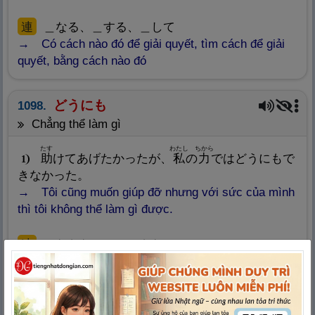
連
＿なる、＿する、＿して
Có cách nào đó để giải quyết, tìm cách để giải
quyết, bằng cách nào đó
どうにも
1098.
chẳng thể làm gì
たす
わたし
ちから
助
けてあげたかったが、
私
の
力
ではどうにもで
1
きなかった。
Tôi cũng muốn giúp đỡ nhưng với sức của mình
thì tôi không thể làm gì được.
連
＿ならない、＿できない
không thể làm gì được (nhấn mạnh đến tình
trạng hiện tại là không thể thay đổi hoặc giải quyết),
không thể làm gì được (nhấn mạnh đến khả năng
hoặc khả năng hành động của người nói, cho thấy