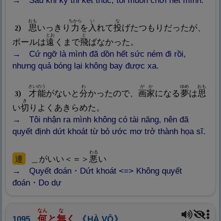
Sau khi kỳ thi kết thúc, tôi muốn chơi hết mình.
おも
ちから
い
な
思
いっきり
力
を
入
れて
投
げたつもりだったが、
2
とお
と
ボールは
遠
くまで
飛
ばなかった。
Cứ ngỡ là mình đã dồn hết sức ném đi rồi,
nhưng quả bóng lại không bay được xa.
さいのう
わ
がか
ゆめ
おも
才
能
がないと
分
かったので、
画
家
になる
夢
は
思
3
き
い
切
りよくあきらめた。
Tôi nhận ra mình không có tài năng, nên đã
quyết định dứt khoát từ bỏ ước mơ trở thành họa sĩ.
わる
連
＿がいい＜＝＞
悪
い
Quyết đoán・Dứt khoát <=> Không quyết
đoán・Do dự
なん
な
何
と
無
く
1095.
HÀ VÔ