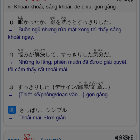
khoan khoái, sảng khoái, dễ chịu, gọn gàng
ねむ
かお
あら
眠
かったが、
顔
を
洗
うとすっきりした。
1
Buồn ngủ nhưng rửa mặt xong thì thấy sảng
khoái ngay.
なや
かいけつ
きぶん
悩
みが
解
決
して、すっきりした
気
分
だ。
2
Những lo lắng, phiền muộn đã được giải quyết,
tôi cảm thấy rất thoải mái.
へや
ぶんしょう
すっきりした｛デザイン/
部
屋
/
文
章
…｝
3
{Thiết kế/phòng/đoạn văn…} gọn gàng.
関
さっぱり、シンプル
Thoải mái, Đơn giản
じつ