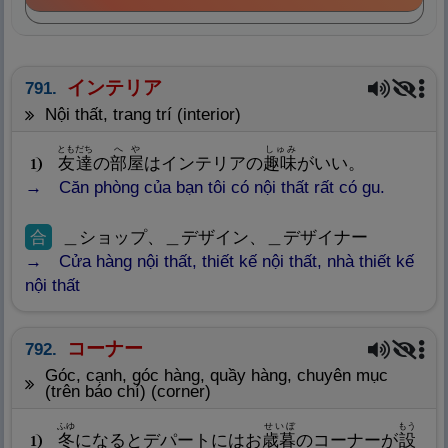
インテリア
791.
nội thất, trang trí (interior)
ともだち
へや
しゅみ
友
達
の
部
屋
はインテリアの
趣
味
がいい。
1
Căn phòng của bạn tôi có nội thất rất có gu.
合
＿ショップ、＿デザイン、＿デザイナー
Cửa hàng nội thất, thiết kế nội thất, nhà thiết kế
nội thất
コーナー
792.
góc, cạnh, góc hàng, quầy hàng, chuyên mục
(trên báo chí) (corner)
ふゆ
せいぼ
もう
冬
になるとデパートにはお
歳
暮
のコーナーが
設
1