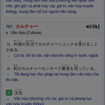
văn hóa), trung tâm văn hóa (thường liên quan đến
việc gìn giữ và phát huy các giá trị văn hóa truyền
thống), trung tâm hỗ trợ người tiêu dùng
カルチャー
797.
văn hóa (Culture)
がいこく
せいかつ
う
外
国
の
生
活
でカルチャーショックを
受
けること
1
がある。
Có lúc tôi bị sốc văn hóa khi sống ở nước ngoài.
まち
しょどう
なら
町
のカルチャーセンターで
書
道
を
習
っている。
2
Tôi đang học thư pháp tại trung tâm văn hóa của
thị trấn.
ぶんか
類
文
化
Văn hóa (thường chỉ các giá trị và phong tục
văn hóa truyền thống)