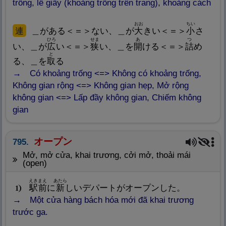
trống, lề giấy (khoảng trống trên trang), khoảng cách
おお
ちい
連
＿がある＜＝＞ない、＿が
大
きい＜＝＞
小
さ
ひろ
せま
あ
つ
い、＿が
広
い＜＝＞
狭
い、＿を
開
ける＜＝＞
詰
め
と
る、＿を
取
る
Có khoảng trống <=> Không có khoảng trống,
Không gian rộng <=> Không gian hẹp, Mở rộng
không gian <=> Lấp đầy không gian, Chiếm không
gian
オープン
795.
mở, mở cửa, khai trương, cởi mở, thoải mái
(open)
えきまえ
あたら
駅
前
に
新
しいデパートがオープンした。
1
Một cửa hàng bách hóa mới đã khai trương
trước ga.