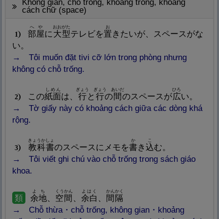
không gian, chỗ trống, khoảng trống, khoảng
cách chữ (space)
へや
おおがた
お
部
屋
に
大
型
テレビを
置
きたいが、スペースがな
1
い。
Tôi muốn đặt tivi cỡ lớn trong phòng nhưng
không có chỗ trống.
しめん
ぎょう
ぎょう
あいだ
ひろ
この
紙
面
は、
行
と
行
の
間
のスペースが
広
い。
2
Tờ giấy này có khoảng cách giữa các dòng khá
rộng.
きょうかしょ
か
こ
教
科
書
のスペースにメモを
書
き
込
む。
3
Tôi viết ghi chú vào chỗ trống trong sách giáo
khoa.
よち
くうかん
よはく
かんかく
類
余
地
、
空
間
、
余
白
、
間
隔
Chỗ thừa・chỗ trống, không gian・khoảng