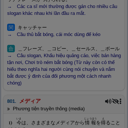
Các ca sĩ mới thường được gán cho nhiều câu
slogan khác nhau khi lần đầu ra mắt.
関
キャッチャー
Cầu thủ bắt bóng, cái móc dùng để kéo
合
＿フレーズ、＿コピー、＿セールス、＿ボール
Câu slogan, Khẩu hiệu quảng cáo, việc bán hàng
tận nơi, Chơi trò ném bắt bóng (Từ này còn có thể
hiểu theo nghĩa hai người cùng nói chuyện và nắm
bắt được ý định của đối phương một cách nhanh
chóng)
メディア
801.
phương tiện truyền thông (media)
いま
じょうほう
え
今
は、さまざまなメディアから
情
報
を
得
ること
1