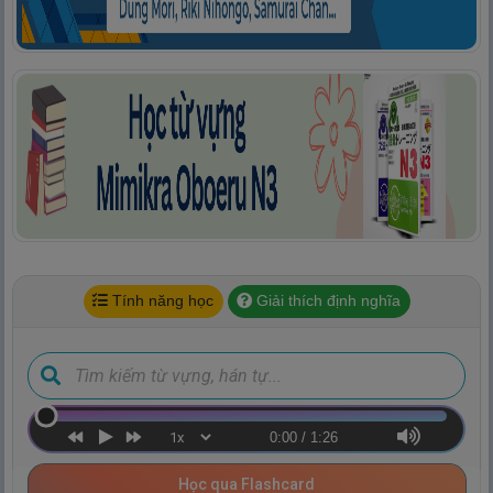
Tính năng học
Giải thích định nghĩa
0:00
/
1:26
Học qua Flashcard