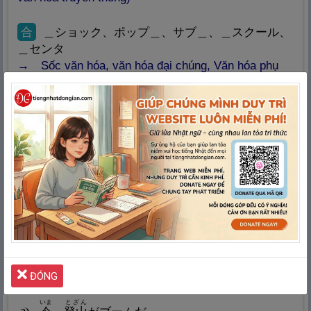
合
＿ショック、ポップ＿、サブ＿、＿スクール、
＿センタ
Sốc văn hóa, văn hóa đại chúng, Văn hóa phụ
(dùng để chỉ một nền văn hóa độc lập không thuộc
dòng chính thống), Trường học văn hóa (cung cấp
các khóa học khác nhau chủ yếu cho người đang đi
làm), Trung tâm văn hóa
ブーム
798.
sự bùng nổ, xu hướng, trào lưu, thịnh hành,
cơn sốt (boom)
ねんだい
1960
年
代
にフォークソングがブームになった。
1
Nhạc đồng quê trở thành trào lưu vào những
năm 1960.
ĐÓNG
いま
とざん