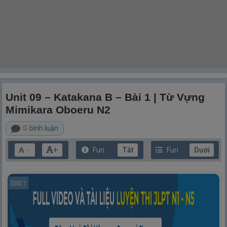
Unit 09 – Katakana B – Bài 1 | Từ Vựng
Mimikara Oboeru N2
0
bình luận
+
Furi
Tắt
Furi
Dưới
－