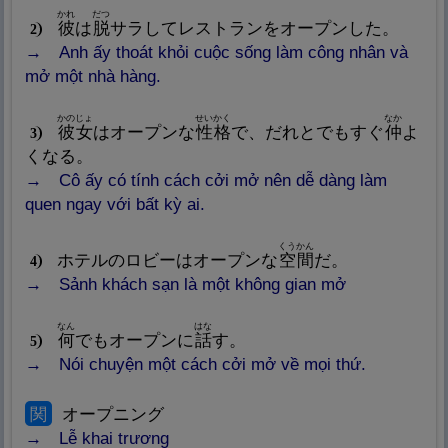
かれ
だつ
彼
は
脱
サラしてレストランをオープンした。
2
Anh ấy thoát khỏi cuộc sống làm công nhân và
mở một nhà hàng.
かのじょ
せいかく
なか
彼
女
はオープンな
性
格
で、だれとでもすぐ
仲
よ
3
くなる。
Cô ấy có tính cách cởi mở nên dễ dàng làm
quen ngay với bất kỳ ai.
くうかん
ホテルのロビーはオープンな
空
間
だ。
4
Sảnh khách sạn là một không gian mở
なん
はな
何
でもオープンに
話
す。
5
Nói chuyện một cách cởi mở về mọi thứ.
関
オープニング
Lễ khai trương