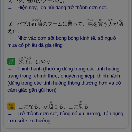
今
、
登
山
がブームだ。
2
Hiện nay, leo núi đang trở thành cơn sốt.
けいざい
の
かぶ
か
ひと
ふ
バブル
経
済
のブームに
乗
って、
株
を
買
う
人
が
増
3
えた。
Nhờ vào cơn sốt bong bóng kinh tế, số người
mua cổ phiếu đã gia tăng
りゅうこう
類
流
行
、はやり
Thịnh hành (thường dùng trong các tình huống
trang trọng, chính thức, chuyên nghiệp), thịnh hành
(dùng trong các tình huống thông thường hơn và có
cảm giác gần gũi hơn)
お
の
連
＿になる、が
起
こる、＿に
乗
る
Trở thành cơn sốt, bùng nổ xu hướng, Tận dụng
cơn sốt・xu hướng