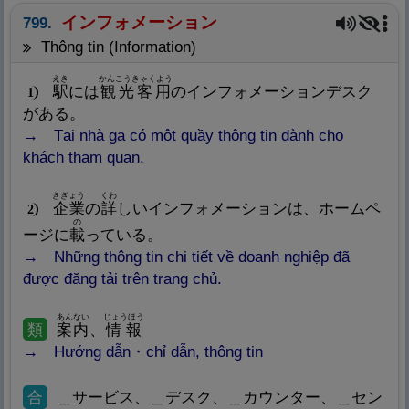
インフォメーション
799.
thông tin (Information)
えき
かんこうきゃくよう
駅
には
観
光
客
用
のインフォメーションデスク
1
がある。
Tại nhà ga có một quầy thông tin dành cho
khách tham quan.
きぎょう
くわ
企
業
の
詳
しいインフォメーションは、ホームペ
2
の
ージに
載
っている。
Những thông tin chi tiết về doanh nghiệp đã
được đăng tải trên trang chủ.
あんない
じょうほう
類
案
内
、
情
報
Hướng dẫn・chỉ dẫn, thông tin
合
＿サービス、＿デスク、＿カウンター、＿セン