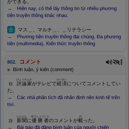
ができる。
Hiện nay, có thể lấy thông tin từ nhiều phương
tiện truyền thông khác nhau.
合
マス＿、マルチ＿、＿リテラシー
Phương tiện truyền thông đại chúng, Đa phương
tiện (multimedia), Kiến thức truyền thông
コメント
802.
bình luận, ý kiến (comment)
ひょうろんか
けいざい
評
論
家
がテレビで
経
済
についてコメントしてい
1
た。
Các nhà phân tích đã nhận định nền kinh tế trên
tivi.
しんぶん
ゆうしょうしゃ
の
新
聞
に
優
勝
者
のコメントが
載
った。
2
Bài báo đã đăng bình luận của người chiến