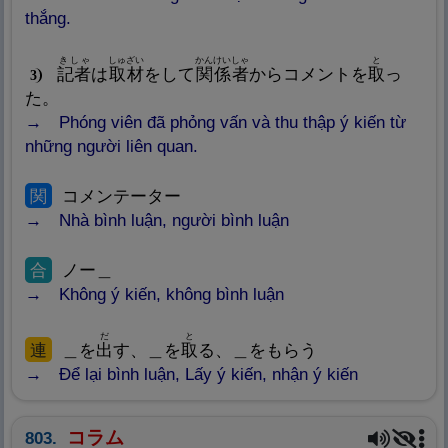
thắng.
きしゃ
しゅざい
かんけい
しゃ
と
記
者
は
取
材
をして
関
係
者
からコメントを
取
っ
3
た。
Phóng viên đã phỏng vấn và thu thập ý kiến từ
những người liên quan.
関
コメンテーター
Nhà bình luận, người bình luận
合
ノー＿
Không ý kiến, không bình luận
だ
と
連
＿を
出
す、＿を
取
る、＿をもらう
Để lại bình luận, Lấy ý kiến, nhận ý kiến
コラム
803.