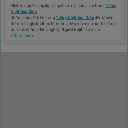
Mình là người sáng lập và quản trị nội dung cho trang
Tiếng
Nhật Đơn Giản
Những bài viết trên trang
Tiếng Nhật Đơn Giản
đều là kiến
thức, trải nghiệm thực tế, những điều mà mình học hỏi được
từ chính những đồng nghiệp
Người Nhật
của mình.
Hy vọng rằng kinh nghiệm mà mình có được sẽ giúp các bạn
+ Xem thêm
hiểu thêm về tiếng nhật, cũng như văn hóa, con người nhật
bản.
TIẾNG NHẬT ĐƠN GIẢN !