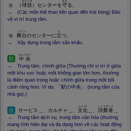
きゅうぎ
まも
（
球
技
）センターを
守
る。
2
(Các môn thể thao liên quan đến trái bóng) Bảo
vệ vị trí trung tâm.
ぶたい
た
舞
台
のセンターに
立
つ。
3
Xây dựng trung tâm sân khấu.
ちゅうおう
類
中
央
Trung tâm, chính giữa (Thường chỉ vị trí ở giữa
một khu vực hoặc một không gian lớn hơn, thường
là điểm quan trọng hoặc chính giữa trong một bối
cảnh rộng hơn. Ví dụ: 「
駅
の
中
央
」 (trung tâm của
nhà ga).)
ぶんか
しょうひしゃ
合
サービス＿、カルチャ＿、
文
化
＿、
消
費
者
＿
Trung tâm dịch vụ, trung tâm văn hóa (thường
mang tính hiện đại và đa dạng hơn về các hoạt động