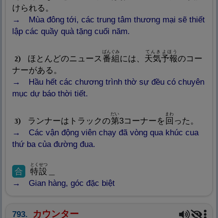
けられる。
Mùa đông tới, các trung tâm thương mại sẽ thiết
lập các quầy quà tặng cuối năm.
ばんぐみ
てんき
よほう
ほとんどのニュース
番
組
には、
天
気
予
報
のコー
2
ナーがある。
Hầu hết các chương trình thờ sự đều có chuyên
mục dự báo thời tiết.
だい
まわ
ランナーはトラックの
第
3コーナーを
回
った。
3
Các vận động viên chạy đã vòng qua khúc cua
thứ ba của đường đua.
とくせつ
合
特
設
＿
Gian hàng, góc đặc biệt
カウンター
793.