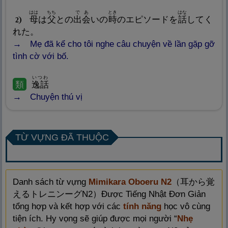
はは
ちち
であ
とき
はな
母
は
父
との
出
会
いの
時
のエピソードを
話
してく
2
れた。
Mẹ đã kể cho tôi nghe câu chuyện về lần gặp gỡ
tình cờ với bố.
いつわ
類
逸
話
Chuyện thú vị
TỪ VỰNG ĐÃ THUỘC
Danh sách từ vựng
Mimikara Oboeru N2
（
耳
から
覚
えるトレニンーグN2）Được Tiếng Nhật Đơn Giản
tổng hợp và kết hợp với các
tính năng
học vô cùng
tiện ích. Hy vọng sẽ giúp được mọi người “
Nhẹ