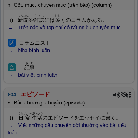
cột, mục, chuyên mục (trên báo) (column)
しんぶん
ざっし
おお
新
聞
や
雑
誌
には
多
くのコラムがある。
1
Trên báo và tạp chí có rất nhiều chuyên mục.
関
コラムニスト
Nhà bình luận
きじ
合
＿
記
事
bài viết bình luận
エピソード
804.
bài, chương, chuyện (episode)
にちじょう
せいかつ
か
日
常
生
活
のエピソードをエッセイに
書
く。
1
Viết những câu chuyện đời thường vào bài tiểu
luận.