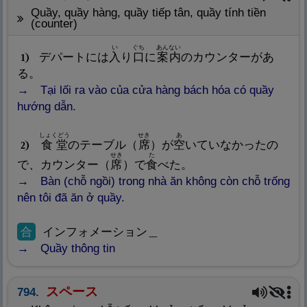
quầy, quầy hàng, quầy tiếp tân, quầy tính tiền
(counter)
い
ぐち
あんない
デパートには
入
り
口
に
案
内
のカウンターがあ
1
る。
Tại lối ra vào của cửa hàng bách hóa có quầy
hướng dẫn.
しょくどう
せき
あ
食
堂
のテーブル（
席
）が
空
いていなかったの
2
せき
た
で、カウンター（
席
）で
食
べた。
Bàn (chỗ ngồi) trong nhà ăn không còn chỗ trống
nên tôi đã ăn ở quầy.
合
インフォメーション＿
Quầy thông tin
スペース
794.