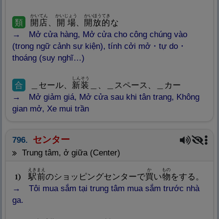
かいてん
かいじょう
かいほうてき
類
開
店
、
開
場
、
開
放
的
な
Mở cửa hàng, Mở cửa cho công chúng vào
(trong ngữ cảnh sự kiện), tính cởi mở・tự do・
thoáng (suy nghĩ…)
しんそう
合
＿セール、
新
装
＿、＿スペース、＿カー
Mở giảm giá, Mở cửa sau khi tân trang, Không
gian mở, Xe mui trần
センター
796.
trung tâm, ở giữa (Center)
えきまえ
か
もの
駅
前
のショッピングセンターで
買
い
物
をする。
1
Tôi mua sắm tại trung tâm mua sắm trước nhà
ga.