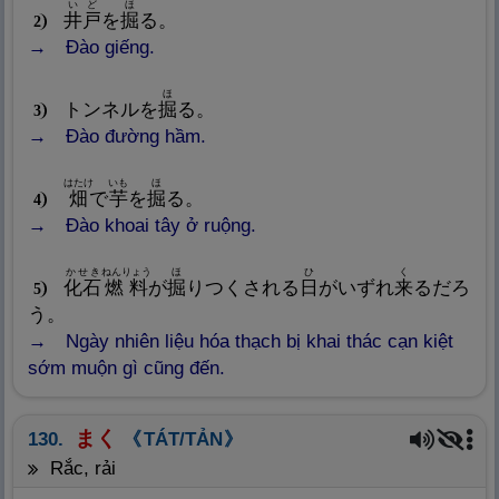
いど
ほ
井
戸
を
掘
る。
2
Đào giếng.
ほ
トンネルを
掘
る。
3
Đào đường hầm.
はたけ
いも
ほ
畑
で
芋
を
掘
る。
4
Đào khoai tây ở ruộng.
かせき
ねんりょう
ほ
ひ
く
化
石
燃
料
が
掘
りつくされる
日
がいずれ
来
るだろ
5
う。
Ngày nhiên liệu hóa thạch bị khai thác cạn kiệt
sớm muộn gì cũng đến.
まく
130.
TÁT/TẢN
rắc, rải