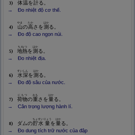
体
温
を
計
る。
3
Đo nhiệt độ cơ thể.
やま
たか
はか
山
の
高
さを
測
る。
4
Đo độ cao ngọn núi.
ちねつ
はか
地
熱
を
測
る。
5
Đo nhiệt địa.
すいしん
はか
水
深
を
測
る。
6
Đo độ sâu của nước.
にもつ
おも
はか
荷
物
の
重
さを
量
る。
7
Cân trọng lượng hành lí.
ちょすい
りょう
はか
ダムの
貯
水
量
を
量
る。
8
Đo dung tích trữ nước của đập