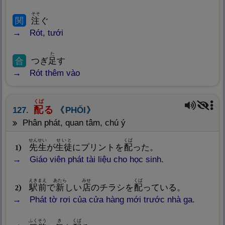
そそ
関
注
ぐ
Rót, tưới
た
合
つぎ
足
す
Rót thêm vào
くば
配
る
127.
PHỐI
phân phát, quan tâm, chú ý
せんせい
せいと
くば
先
生
が
生
徒
にプリントを
配
った。
1
Giáo viên phát tài liệu cho học sinh.
えきまえ
あたら
みせ
くば
駅
前
で
新
しい
店
のチラシを
配
っている。
2
Phát tờ rơi của cửa hàng mới trước nhà ga.
ふくそう
き
くば