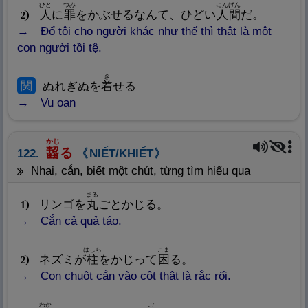
ひと
つみ
にんげん
人
に
罪
をかぶせるなんて、ひどい
人
間
だ。
2
Đổ tội cho người khác như thế thì thật là một
con người tồi tệ.
き
関
ぬれぎぬを
着
せる
Vu oan
かじ
齧
る
122.
NIẾT/KHIẾT
nhai, cắn, biết một chút, từng tìm hiểu qua
まる
リンゴを
丸
ごとかじる。
1
Cắn cả quả táo.
はしら
こま
ネズミが
柱
をかじって
困
る。
2
Con chuột cắn vào cột thật là rắc rối.
わか
ご