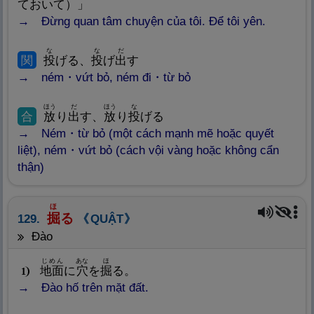
ておいて）」
Đừng quan tâm chuyện của tôi. Để tôi yên.
な
な
だ
関
投
げる、
投
げ
出
す
ném・vứt bỏ, ném đi・từ bỏ
ほう
だ
ほう
な
合
放
り
出
す、
放
り
投
げる
Ném・từ bỏ (một cách mạnh mẽ hoặc quyết
liệt), ném・vứt bỏ (cách vội vàng hoặc không cẩn
thận)
ほ
掘
る
129.
QUẬT
đào
じめん
あな
ほ
地
面
に
穴
を
掘
る。
1
Đào hố trên mặt đất.