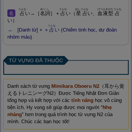
うらな
めいし
うらな
ほしうらな
けつえきがた
うらな
名
占
い→［
名
詞
］＋
占
い（
星
占
い、
血
液
型
占
い）
うらな
[Danh từ] + ＋
占
い (Chiêm tinh học, dự đoán
nhóm máu)
TỪ VỰNG ĐÃ THUỘC
Danh sách từ vựng
Mimikara Oboeru N2
（
耳
から
覚
えるトレニンーグN2）Được Tiếng Nhật Đơn Giản
tổng hợp và kết hợp với các
tính năng
học vô cùng
tiện ích. Hy vọng sẽ giúp được mọi người “
Nhẹ
nhàng
” hơn trong quá trình học từ vựng N2 của
mình. Chúc các bạn học tốt!