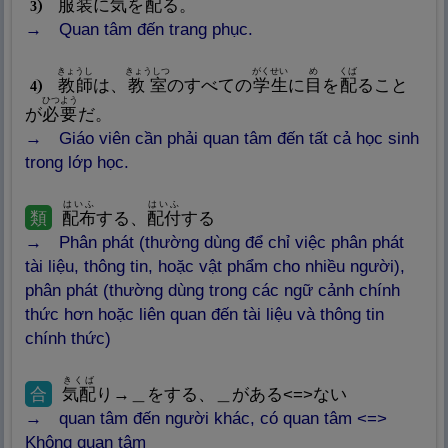
服
装
に
気
を
配
る。
3
Quan tâm đến trang phục.
きょうし
きょうしつ
がくせい
め
くば
教
師
は、
教
室
のすべての
学
生
に
目
を
配
ること
4
ひつよう
が
必
要
だ。
Giáo viên cần phải quan tâm đến tất cả học sinh
trong lớp học.
はいふ
はいふ
類
配
布
する、
配
付
する
Phân phát (thường dùng để chỉ việc phân phát
tài liệu, thông tin, hoặc vật phẩm cho nhiều người),
phân phát (thường dùng trong các ngữ cảnh chính
thức hơn hoặc liên quan đến tài liệu và thông tin
chính thức)
きくば
合
気
配
り→＿をする、＿がある<=>ない
quan tâm đến người khác, có quan tâm <=>
Không quan tâm