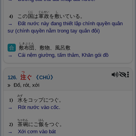
くに
ぐんせい
し
この
国
は
軍
政
を
敷
いている。
4
Đất nước này đang thiết lập chính quyền quân
sự (chính quyền nằm trong tay quân đội)
しきぶとん
合
敷
布
団
、
敷
物
、
風
呂
敷
Cái nệm giường, tấm thảm, Khăn gói đồ
つ
注
ぐ
126.
CHÚ
đổ, rót, xới
みず
水
をコップにつぐ。
1
Rót nước vào cốc.
ちゃわん
はん
茶
碗
にご
飯
をつぐ。
2
Xới cơm vào bát