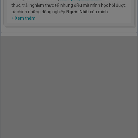
thức, trải nghiệm thực tế, những điều mà mình học hỏi được
từ chính những đồng nghiệp
Người Nhật
của mình.
Hy vọng rằng kinh nghiệm mà mình có được sẽ giúp các bạn
+ Xem thêm
hiểu thêm về tiếng nhật, cũng như văn hóa, con người nhật
bản.
TIẾNG NHẬT ĐƠN GIẢN !