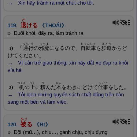
Xin hãy tránh ra một chút cho tôi.
ど
退
ける
119.
THOÁI
đuổi khỏi, đẩy ra, làm tránh ra
つうこう
じゃま
じてんしゃ
ほどう
「
通
行
の
邪
魔
になるので、
自
転
車
を
歩
道
からど
1
けてください」
Vì cản trở giao thông, xin hãy dắt xe đạp ra khỏi
vỉa hè
つくえ
うえ
つ
ほん
しごと
机
の
上
に
積
んだ
本
をわきにどけて
仕
事
をした。
2
Tôi dịch những quyển sách chất đống trên bàn
sang một bên và làm việc.
かぶ
被
る
120.
BỊ
đội (mũ…), chịu…, gánh chịu, chịu đựng