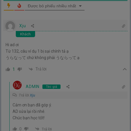
Được bỏ phiếu nhiều nhất
Xju
Khách
Hi ad ơi
Từ 132, câu ví dụ 1 bị sại chính tả ạ
うらなって chứ không phải うならって ạ
Trả lời
1
ADMIN
Tác giả
Trả lời
Xju
Cảm ơn bạn đã góp ý.
AD sửa lại rồi nhé.
Chúc bạn học tốt!
0
Trả lời