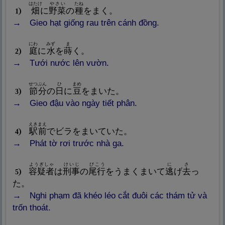
はたけ
やさい
たね
畑
に
野
菜
の
種
をまく。
1
Gieo hạt giống rau trên cánh đồng.
にわ
みず
ま
庭
に
水
を
蒔
く。
2
Tưới nước lên vườn.
せつぶん
ひ
まめ
節
分
の
日
に
豆
をまいた。
3
Gieo đậu vào ngày tiết phân.
えきまえ
駅
前
でビラをまいていた。
4
Phát tờ rơi trước nhà ga.
ようぎしゃ
けいじ
びこう
に
さ
容
疑
者
は
刑
事
の
尾
行
をうまくまいて
逃
げ
去
っ
5
た。
Nghi phạm đã khéo léo cắt đuôi các thám tử và
trốn thoát.