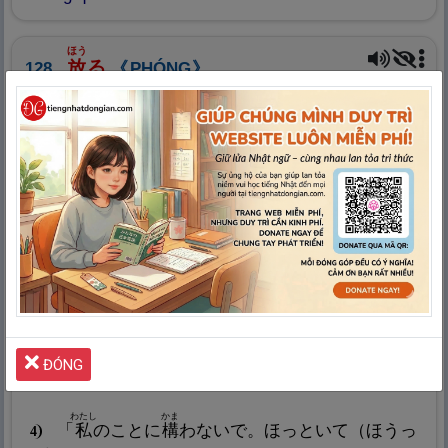
ほう
放
る
128.
PHÓNG
ném, vứt, bỏ mặc
ほう
ボールを
放
る。
1
Ném bóng.
ばこ
ほう
な
ゴミ
箱
にゴミを
放
り
投
げた。
2
Vứt rác vào thùng rác.
にっき
つ
しゅうかん
つづ
とちゅう
ほう
だ
日
記
を
付
ける
習
慣
が
続
かず、
途
中
で
放
り
出
し
3
てしまった。
Tôi không tiếp tục thói quen viết nhật kí nữa mà
ĐÓNG
đã bỏ giữa chừng
わたし
かま
「
私
のことに
構
わないで。ほっといて（ほうっ
4