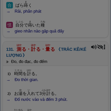
ま
合
ばら
蒔
く
Rải, phân phát
じぶん
ま
たね
慣
自
分
で
蒔
いた
種
gieo nhân nào gặp quả đấy
はか
はか
はか
測
る・
計
る・
量
る
131.
TRẮC KÊ/KẾ
LƯỢNG
đo, đo đạc, đo đếm
じかん
はか
時
間
を
計
る。
1
Đo thời gian.
ゆ
い
ぷん
はか
お
湯
を
入
れて3
分
計
る。
2
Đổ nước vào và đếm 3 phút.
たいおん
はか