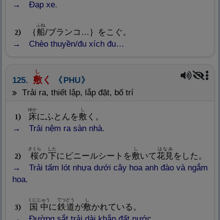
Đạp xe.
ふね
｛
船
/ブランコ…｝をこぐ。
2
Chèo thuyền/đu xích đu…
し
敷
く
125.
PHU
trải ra, thiết lập, lắp đặt, bố trí
ゆか
し
床
にふとんを
敷
く。
1
Trải nệm ra sàn nhà.
さくら
した
し
はなみ
桜
の
下
にビニールシートを
敷
いて
花
見
をした。
2
Trải tấm lót nhựa dưới cây hoa anh đào và ngắm
hoa.
くにじゅう
てつどう
し
国
中
に
鉄
道
が
敷
かれている。
3
Đường sắt trải dài khắp đất nước.