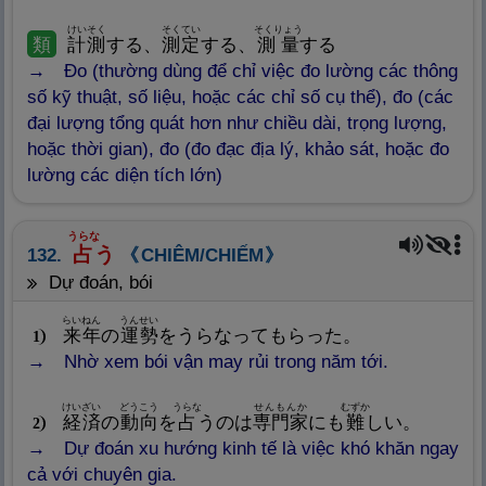
けいそく
そくてい
そくりょう
類
計
測
する、
測
定
する、
測
量
する
Đo (thường dùng để chỉ việc đo lường các thông
số kỹ thuật, số liệu, hoặc các chỉ số cụ thể), đo (các
đại lượng tổng quát hơn như chiều dài, trọng lượng,
hoặc thời gian), đo (đo đạc địa lý, khảo sát, hoặc đo
lường các diện tích lớn)
うらな
占
う
132.
CHIÊM/CHIẾM
dự đoán, bói
らいねん
うんせい
来
年
の
運
勢
をうらなってもらった。
1
Nhờ xem bói vận may rủi trong năm tới.
けいざい
どうこう
うらな
せんもんか
むずか
経
済
の
動
向
を
占
うのは
専
門
家
にも
難
しい。
2
Dự đoán xu hướng kinh tế là việc khó khăn ngay
cả với chuyên gia.