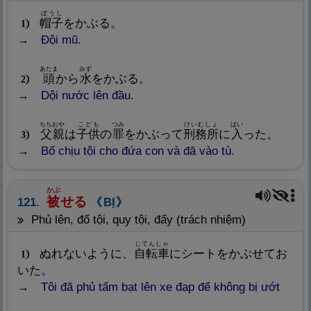
ぼうし
帽
子
をかぶる。
1
Đội mũ.
あたま
みず
頭
から
水
をかぶる。
2
Dội nước lên đầu.
ちちおや
こども
つみ
けいむしょ
はい
父
親
は
子
供
の
罪
をかぶって
刑
務
所
に
入
った。
3
Bố chịu tội cho đứa con và đã vào tù.
かぶ
被
せる
121.
BỊ
phủ lên, đổ tội, quy tội, đẩy (trách nhiệm)
じてんしゃ
ぬれないように、
自
転
車
にシートをかぶせてお
1
いた。
Tôi đã phủ tấm bạt lên xe đạp để không bị ướt