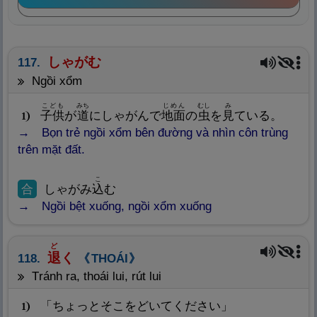
しゃがむ
117.
ngồi xổm
こども
みち
じめん
むし
み
子
供
が
道
にしゃがんで
地
面
の
虫
を
見
ている。
1
Bọn trẻ ngồi xổm bên đường và nhìn côn trùng
trên mặt đất.
こ
合
しゃがみ
込
む
Ngồi bệt xuống, ngồi xổm xuống
ど
退
く
118.
THOÁI
tránh ra, thoái lui, rút lui
「ちょっとそこをどいてください」
1