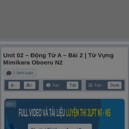
Unit 02 – Động Từ A – Bài 2 | Từ Vựng
Mimikara Oboeru N2
2
bình luận
+
Furi
Tắt
Furi
Dưới
－