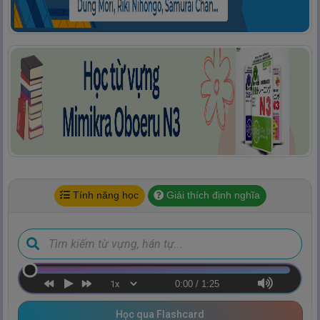
Tính năng học
Giải thích định nghĩa
0:00
/
1:25
Học qua Flashcard