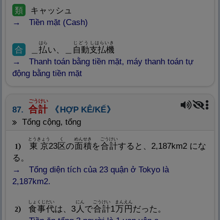
類
キャッシュ
Tiền mặt (Cash)
はら
じどう
しはらいき
合
＿
払
い、＿
自
動
支
払
機
Thanh toán bằng tiền mặt, máy thanh toán tự
động bằng tiền mặt
ごうけい
合
計
87.
HỢP KÊ/KẾ
tổng cộng, tổng
とうきょう
く
めんせき
ごうけい
東
京
23
区
の
面
積
を
合
計
すると、2,187km2 にな
1
る。
Tổng diện tích của 23 quận ở Tokyo là
2,187km2.
しょくじだい
にん
ごうけい
まんえん
食
事
代
は、3
人
で
合
計
1
万
円
だった。
2