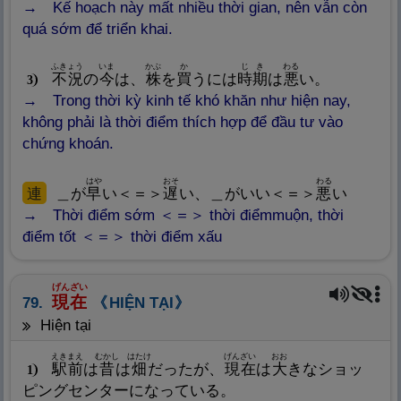
Kế hoạch này mất nhiều thời gian, nên vẫn còn
quá sớm để triển khai.
ふきょう
いま
かぶ
か
じき
わる
不
況
の
今
は、
株
を
買
うには
時
期
は
悪
い。
3
Trong thời kỳ kinh tế khó khăn như hiện nay,
không phải là thời điểm thích hợp để đầu tư vào
chứng khoán.
はや
おそ
わる
連
＿が
早
い＜＝＞
遅
い、＿がいい＜＝＞
悪
い
Thời điểm sớm ＜＝＞ thời điểmmuộn, thời
điểm tốt ＜＝＞ thời điểm xấu
げんざい
現
在
79.
HIỆN TẠI
hiện tại
えきまえ
むかし
はたけ
げんざい
おお
駅
前
は
昔
は
畑
だったが、
現
在
は
大
きなショッ
1
ピングセンターになっている。