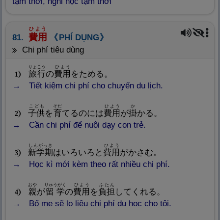
tạm thời, nghỉ học tạm thời
ひよう
費
用
81.
PHÍ DỤNG
chi phí tiêu dùng
りょこう
ひよう
旅
行
の
費
用
をためる。
1
Tiết kiệm chi phí cho chuyến du lịch.
こども
そだ
ひよう
か
子
供
を
育
てるのには
費
用
が
掛
かる。
2
Cần chi phí để nuôi dạy con trẻ.
しんがっき
ひよう
新
学
期
はいろいろと
費
用
がかさむ。
3
Học kì mới kèm theo rất nhiều chi phí.
おや
りゅうがく
ひよう
ふたん
親
が
留
学
の
費
用
を
負
担
してくれる。
4
Bố mẹ sẽ lo liệu chi phí du học cho tôi.