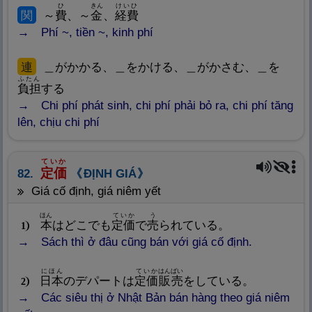
ひ
きん
けいひ
関
～
費
、～
金
、
経
費
Phí ~, tiền ~, kinh phí
連
＿がかかる、＿をかける、＿がかさむ、＿を
ふたん
負
担
する
Chi phí phát sinh, chi phí phải bỏ ra, chi phí tăng
lên, chịu chi phí
ていか
定
価
82.
ĐỊNH GIÁ
giá cố định, giá niêm yết
ほん
ていか
う
本
はどこでも
定
価
で
売
られている。
1
Sách thì ở đâu cũng bán với giá cố định.
にほん
ていか
はんばい
日
本
のデパートは
定
価
販
売
をしている。
2
Các siêu thị ở Nhật Bản bán hàng theo giá niêm