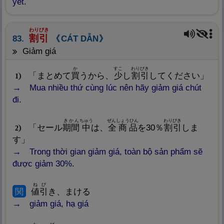
yết.
わりびき
割
引
83.
CÁT DẪN
giảm giá
か
すこ
わりびき
「まとめて
買
うから、
少
し
割
引
してください」
1
Mua nhiều thứ cùng lúc nên hãy giảm giá chút
đi.
きかん
ちゅう
ぜんしょうひん
わりびき
「セール
期
間
中
は、
全
商
品
を30％
割
引
しま
2
す」
Trong thời gian giảm giá, toàn bộ sản phẩm sẽ
được giảm 30%.
ねび
関
値
引
き、まける
giảm giá, hạ giá