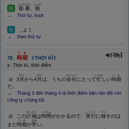
じゅんばん
じゅん
類
順
番
、
順
Thứ tự, lượt
合
＿よく
theo thứ tự
じき
時
期
78.
THỜI KÌ
thời kì, thời điểm
がつ
がつ
かいしゃ
いそが
じき
3
月
から4
月
は、うちの
会
社
にとって
忙
しい
時
期
1
だ。
Tháng 3 đến tháng 4 là thời điểm bận rộn đối với
công ty chúng tôi.
けいかく
じかん
じっこう
うつ
この
計
画
は
時
間
がかかるので、
実
行
に
移
すのは
2
じき
はや
まだ
時
期
が
早
い。