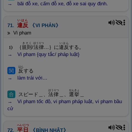
bãi đỗ xe, cấm đỗ xe, đỗ xe sai quy định.
いはん
違
反
71.
VI PHẢN
vi phạm
きそく
ほうりつ
いはん
｛
規
則
/
法
律
…｝に
違
反
する。
1
Vi phạm {quy tắc/ pháp luật}
はん
関
反
する
làm trái với…
ほうりつ
せんきょ
合
スピード＿、
法
律
＿、
選
挙
＿
Vi phạm tốc độ, vi phạm pháp luật, vi phạm bầu
cử
へいじつ
平
日
72.
BÌNH NHẬT