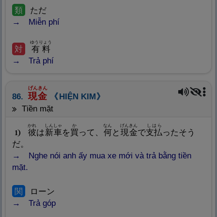
類
ただ
Miễn phí
ゆうりょう
対
有
料
Trả phí
げんきん
現
金
86.
HIỆN KIM
tiền mặt
かれ
しんしゃ
か
なん
げんきん
しはら
彼
は
新
車
を
買
って、
何
と
現
金
で
支
払
ったそう
1
だ。
Nghe nói anh ấy mua xe mới và trả bằng tiền
mặt.
関
ローン
Trả góp