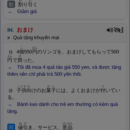
わ
び
動
割
り
引
く
Giảm giá
おまけ
84.
quà tặng khuyến mại
こ
えん
4
個
550
円
のリンゴを、おまけしてもらって500
1
えん
か
円
で
買
った。
Tôi đã mua 4 quả táo giá 550 yen, và được tặng
thêm nên chỉ phải trả 500 yên thôi.
こども
む
かし
つ
子
供
向
けのお
菓
子
には、よくおまけが
付
いてい
2
る。
Bánh kẹo dành cho trẻ em thường có kèm quà
tặng.
ねび
けいひん
関
値
引
き、サービス、
景
品