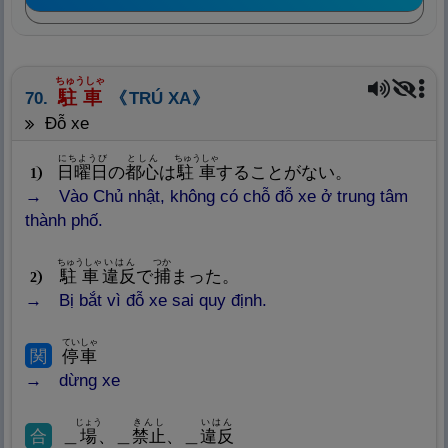
ちゅうしゃ
駐
車
70.
TRÚ XA
đỗ xe
にちようび
としん
ちゅうしゃ
日
曜
日
の
都
心
は
駐
車
することがない。
1
Vào Chủ nhật, không có chỗ đỗ xe ở trung tâm
thành phố.
ちゅうしゃ
いはん
つか
駐
車
違
反
で
捕
まった。
2
Bị bắt vì đỗ xe sai quy định.
ていしゃ
関
停
車
dừng xe
じょう
きんし
いはん
合
＿
場
、＿
禁
止
、＿
違
反