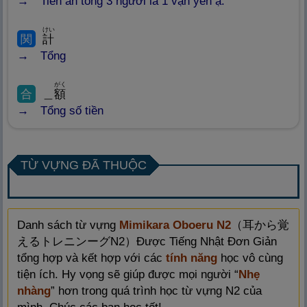
Tiền ăn tổng 3 người là 1 vạn yên ạ.
けい
関
計
Tổng
がく
合
＿
額
Tổng số tiền
TỪ VỰNG ĐÃ THUỘC
Danh sách từ vựng
Mimikara Oboeru N2
（
耳
から
覚
えるトレニンーグN2）Được Tiếng Nhật Đơn Giản
tổng hợp và kết hợp với các
tính năng
học vô cùng
tiện ích. Hy vọng sẽ giúp được mọi người “
Nhẹ
nhàng
” hơn trong quá trình học từ vựng N2 của