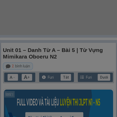
Unit 01 – Danh Từ A – Bài 5 | Từ Vựng
Mimikara Oboeru N2
2
bình luận
+
Furi
Tắt
Furi
Dưới
－