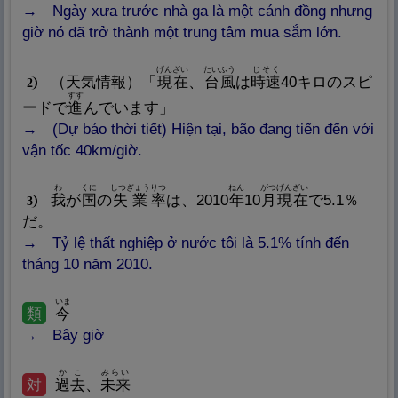
Ngày xưa trước nhà ga là một cánh đồng nhưng
giờ nó đã trở thành một trung tâm mua sắm lớn.
げんざい
たいふう
じそく
（
天
気
情
報
）「
現
在
、
台
風
は
時
速
40キロのスピ
2
すす
ードで
進
んでいます」
(Dự báo thời tiết) Hiện tại, bão đang tiến đến với
vận tốc 40km/giờ.
わ
くに
しつぎょう
りつ
ねん
がつ
げんざい
我
が
国
の
失
業
率
は、2010
年
10
月
現
在
で5.1％
3
だ。
Tỷ lệ thất nghiệp ở nước tôi là 5.1% tính đến
tháng 10 năm 2010.
いま
類
今
Bây giờ
かこ
みらい
対
過
去
、
未
来