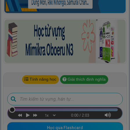
Tính năng học
Giải thích định nghĩa
0:00
/
2:03
Học qua Flashcard