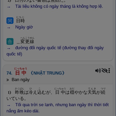
日
付
のない
書
類
は
無
効
だ。
2
Tài liệu không có ngày tháng là không hợp lệ.
にちじ
関
日
時
Ngày giờ
へんこうせん
合
＿
変
更
線
đường đổi ngày quốc tế (đường thay đổi ngày
quốc tế)
にっちゅう
日
中
74.
NHẬT TRUNG
ban ngày
さくばん
ひ
こ
にっちゅう
おだ
てんき
つづ
昨
晩
は
冷
え
込
むが、
日
中
は
穏
やかな
天
気
が
続
1
いている。
Tối qua trời se lạnh, nhưng ban ngày thì thời tiết
nắng ấm kéo dài.