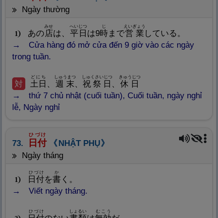
ngày thường
みせ
へいじつ
じ
えいぎょう
あの
店
は、
平
日
は9
時
まで
営
業
している。
1
Cửa hàng đó mở cửa đến 9 giờ vào các ngày
trong tuần.
どにち
しゅうまつ
しゅくさいじつ
きゅうじつ
対
土
日
、
週
末
、
祝
祭
日
、
休
日
thứ 7 chủ nhật (cuối tuần), Cuối tuần, ngày nghỉ
lễ, Ngày nghỉ
ひづけ
日
付
73.
NHẬT PHỤ
ngày tháng
ひづけ
か
日
付
を
書
く。
1
Viết ngày tháng.
ひづけ
しょるい
むこう