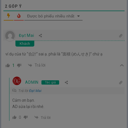
2
GÓP Ý
Được bỏ phiếu nhiều nhất
Đạt Mai
Khách
ví dụ của từ “合計” sai ạ. phải là “面積 (めんせき)” chứ ạ
Trả lời
1
ADMIN
Tác giả
Trả lời
Đạt Mai
Cảm ơn bạn.
AD sửa lại rồi nhé.
0
Trả lời