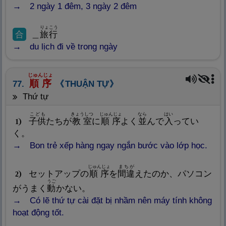
2 ngày 1 đêm, 3 ngày 2 đêm
りょこう
合
＿
旅
行
du lịch đi về trong ngày
じゅんじょ
順
序
77.
THUẬN TỰ
thứ tự
こども
きょうしつ
じゅんじょ
なら
はい
子
供
たちが
教
室
に
順
序
よく
並
んで
入
ってい
1
く。
Bon trẻ xếp hàng ngay ngắn bước vào lớp học.
じゅんじょ
まちが
セットアップの
順
序
を
間
違
えたのか、パソコン
2
うご
がうまく
動
かない。
Có lẽ thứ tự cài đặt bị nhầm nên máy tính không
hoạt động tốt.