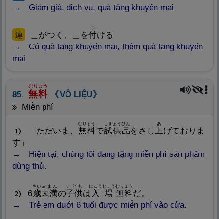
Giảm giá, dịch vụ, quà tặng khuyến mại
つ
連
＿がつく、＿を
付
ける
Có quà tặng khuyến mại, thêm quà tặng khuyến
mại
むりょう
無
料
85.
VÔ LIỆU
miễn phí
むりょう
しきょうひん
あ
「ただいま、
無
料
で
試
供
品
をさし
上
げておりま
1
す」
Hiện tại, chúng tôi đang tặng miễn phí sản phẩm
dùng thử.
さい
みまん
こども
にゅうじょう
むりょう
6
歳
未
満
の
子
供
は
入
場
無
料
だ。
2
Trẻ em dưới 6 tuổi được miễn phí vào cửa.