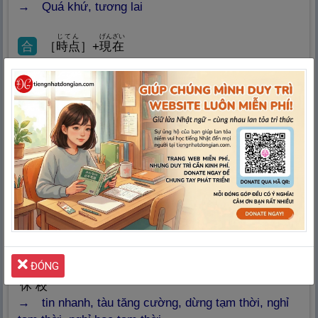
Quá khứ, tương lai
じてん
げんざい
合
［
時
点
］+
現
在
[Thời điểm] + hiện tại
りんじ
臨
時
80.
LÂM THỜI
tạm thời
きゅうびょう
にん
で
れっしゃ
りんじ
えき
急
病
人
が
出
たため、
列
車
は
臨
時
にこの
駅
に
1
ていしゃ
停
車
した。
Do có bệnh nhân cấp cứu, nên tàu đã tạm dừng
tại ga này.
れっしゃ
ていしゃ
きゅうぎょう
合
＿ニュース、＿
列
車
、＿
停
車
、＿
休
業
、＿
ĐÓNG
きゅうこう
休
校
tin nhanh, tàu tăng cường, dừng tạm thời, nghỉ