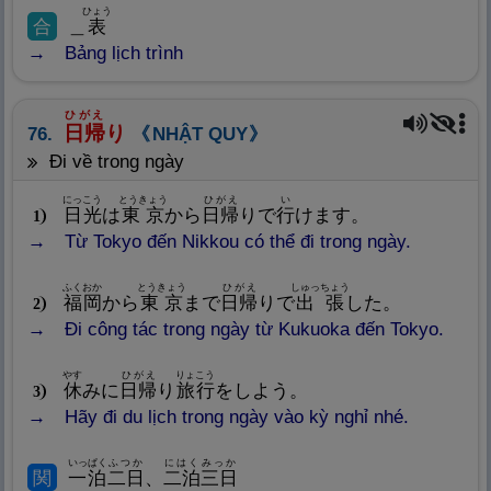
ひょう
合
＿
表
Bảng lịch trình
ひがえ
日
帰
り
76.
NHẬT QUY
đi về trong ngày
にっこう
とうきょう
ひがえ
い
日
光
は
東
京
から
日
帰
りで
行
けます。
1
Từ Tokyo đến Nikkou có thể đi trong ngày.
ふくおか
とうきょう
ひがえ
しゅっちょう
福
岡
から
東
京
まで
日
帰
りで
出
張
した。
2
Đi công tác trong ngày từ Kukuoka đến Tokyo.
やす
ひがえ
りょこう
休
みに
日
帰
り
旅
行
をしよう。
3
Hãy đi du lịch trong ngày vào kỳ nghỉ nhé.
いっぱく
ふつか
にはく
みっか
関
一
泊
二
日
、
二
泊
三
日