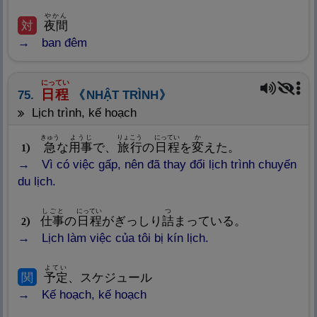
やかん
対
夜
間
ban đêm
にってい
日
程
75.
NHẬT TRÌNH
lịch trình, kế hoạch
きゅう
ようじ
りょこう
にってい
か
急
な
用
事
で、
旅
行
の
日
程
を
変
えた。
1
Vì có việc gấp, nên đã thay đổi lịch trình chuyến
du lịch.
しごと
にってい
つ
仕
事
の
日
程
がぎっしり
詰
まっている。
2
Lịch làm việc của tôi bị kín lịch.
よてい
関
予
定
、スケジュール
Kế hoạch, kế hoạch