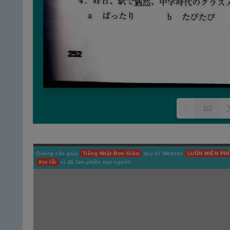
1/2
Quảng cáo giúp
Tiếng Nhật Đơn Giản
duy trì Website
LUÔN MIỄN PHÍ
Xin lỗi
vì đã làm phiền mọi người!