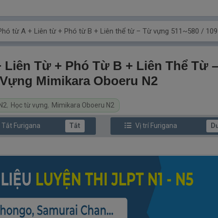
 Phó từ A + Liên từ + Phó từ B + Liên thể từ – Từ vựng 511~580 / 1
+ Liên Từ + Phó Từ B + Liên Thể Từ 
ừ Vựng Mimikara Oboeru N2
N2
,
Học từ vựng
,
Mimikara Oboeru N2
/ Tắt
Furi
gana
Tắt
Vị trí
Furi
gana
D