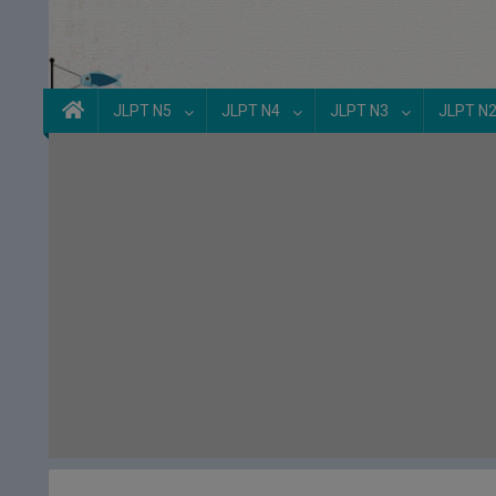
JLPT N5
JLPT N4
JLPT N3
JLPT N