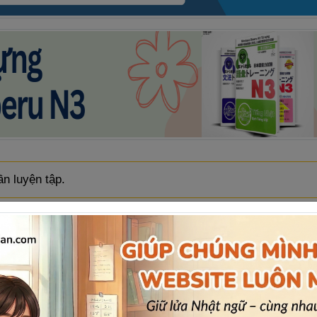
n luyện tập.
ĐÁP ÁN VÀ 