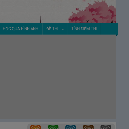
8.
Unit 11 – Danh từ D – Bài 8
Luyện tập Unit 11 - Danh từ D - Từ
vựng 941~990
HỌC QUA HÌNH ẢNH
ĐỀ THI
TÍNH ĐIỂM THI
Luyện tập Unit 11 - Danh từ D - Từ
vựng 891~990
Unit 12 - Động từ C
【Từ vựng số 991
～ 1090】
1.
Unit 12 – Động từ C – Bài 1
2.
Unit 12 – Động từ C – Bài 2
3.
Unit 12 – Động từ C – Bài 3
4.
Unit 12 – Động từ C – Bài 4
5.
Unit 12 – Động từ C – Bài 5
Luyện tập Unit 12 - Động từ C - Từ
vựng 991~1040