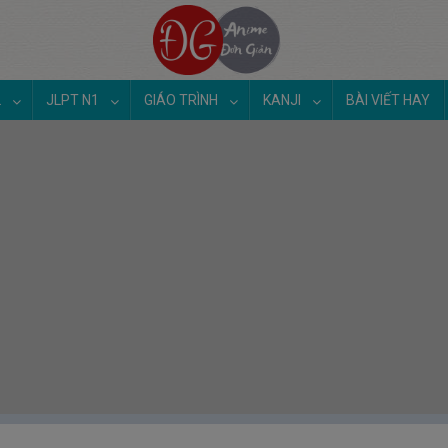
2
JLPT N1
GIÁO TRÌNH
KANJI
BÀI VIẾT HAY