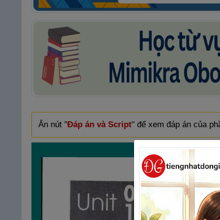
Ấn nút "
Đáp án và Script
" để xem đáp án của phầ