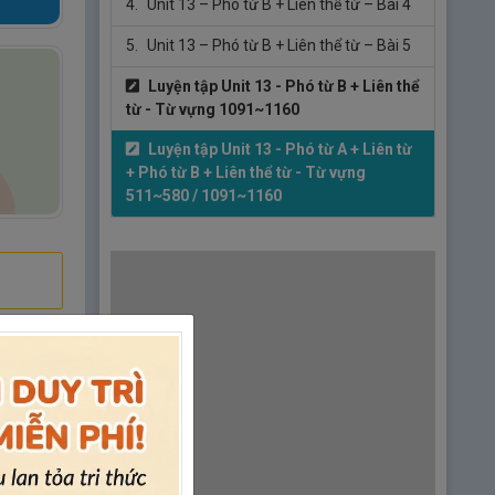
4.
Unit 13 – Phó từ B + Liên thể từ – Bài 4
5.
Unit 13 – Phó từ B + Liên thể từ – Bài 5
Luyện tập Unit 13 - Phó từ B + Liên thể
từ - Từ vựng 1091~1160
Luyện tập Unit 13 - Phó từ A + Liên từ
+ Phó từ B + Liên thể từ - Từ vựng
511~580 / 1091~1160
SCRIPT