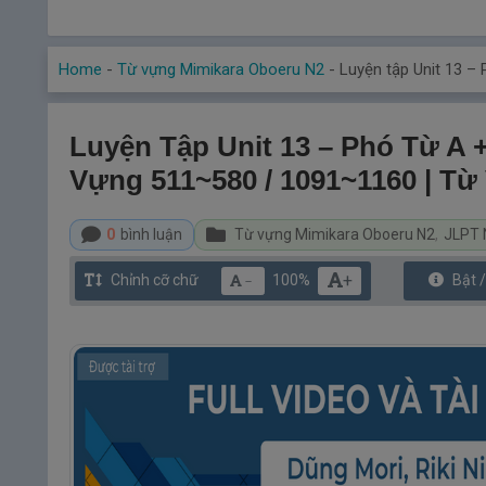
Home
-
Từ vựng Mimikara Oboeru N2
-
Luyện tập Unit 13 –
Luyện Tập Unit 13 – Phó Từ A 
Vựng 511~580 / 1091~1160 | T
0
bình luận
Từ vựng Mimikara Oboeru N2
,
JLPT 
+
Chỉnh cỡ chữ
100%
Bật 
－