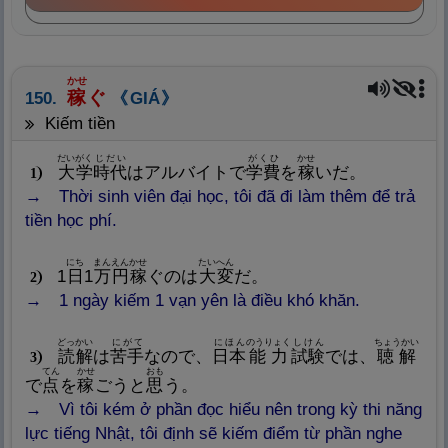
かせ
稼
ぐ
150.
GIÁ
kiếm tiền
だいがく
じだい
がくひ
かせ
大
学
時
代
はアルバイトで
学
費
を
稼
いだ。
1
Thời sinh viên đại học, tôi đã đi làm thêm để trả
tiền học phí.
にち
まん
えん
かせ
たいへん
1
日
1
万
円
稼
ぐのは
大
変
だ。
2
1 ngày kiếm 1 vạn yên là điều khó khăn.
どっかい
にがて
にほん
のうりょく
しけん
ちょうかい
読
解
は
苦
手
なので、
日
本
能
力
試
験
では、
聴
解
3
てん
かせ
おも
で
点
を
稼
ごうと
思
う。
Vì tôi kém ở phần đọc hiểu nên trong kỳ thi năng
lực tiếng Nhật, tôi định sẽ kiếm điểm từ phần nghe