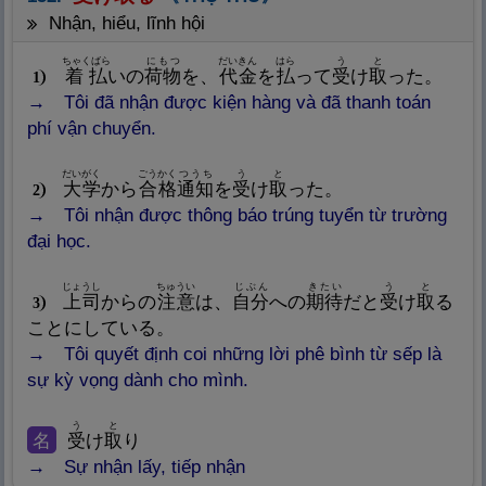
nhận, hiểu, lĩnh hội
ちゃくばら
にもつ
だいきん
はら
う
と
着
払
いの
荷
物
を、
代
金
を
払
って
受
け
取
った。
1
Tôi đã nhận được kiện hàng và đã thanh toán
phí vận chuyển.
だいがく
ごうかく
つうち
う
と
大
学
から
合
格
通
知
を
受
け
取
った。
2
Tôi nhận được thông báo trúng tuyển từ trường
đại học.
じょうし
ちゅうい
じぶん
きたい
う
と
上
司
からの
注
意
は、
自
分
への
期
待
だと
受
け
取
る
3
ことにしている。
Tôi quyết định coi những lời phê bình từ sếp là
sự kỳ vọng dành cho mình.
う
と
名
受
け
取
り
Sự nhận lấy, tiếp nhận