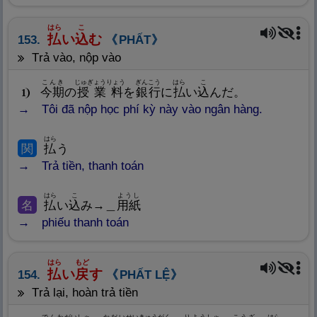
はら
こ
払
い
込
む
153.
PHẤT
trả vào, nộp vào
こんき
じゅぎょうりょう
ぎんこう
はら
こ
今
期
の
授
業
料
を
銀
行
に
払
い
込
んだ。
1
Tôi đã nộp học phí kỳ này vào ngân hàng.
はら
関
払
う
Trả tiền, thanh toán
はら
こ
ようし
名
払
い
込
み→＿
用
紙
phiếu thanh toán
はら
もど
払
い
戻
す
154.
PHẤT LỆ
trả lại, hoàn trả tiền