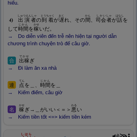
hiểu.
しゅつえんしゃ
とうちゃく
おく
かん
しかい
しゃ
はなし
出
演
者
の
到
着
が
遅
れ、その
間
、
司
会
者
が
話
を
4
じかん
かせ
して
時
間
を
稼
いだ。
Do diễn viên đến trễ nên hiện tại người dẫn
chương trình chuyện trò để câu giờ.
でかせ
合
出
稼
ぎ
Đi làm ăn xa nhà
てん
じかん
連
点
を＿、
時
間
を＿
Kiếm điểm, câu giờ
かせ
わる
名
稼
ぎ→＿がいい＜＝＞
悪
い
Kiếm tiền tốt <=> kiếm tiền kém
しはら