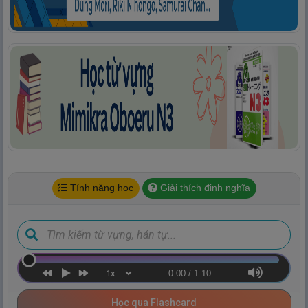
Tính năng học
Giải thích định nghĩa
0:00
/
1:10
Học qua Flashcard