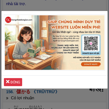
nhà tài trợ.
かいしゃ
へんじ
ひ
だ
やっと
会
社
から OK の
返
事
を
引
き
出
した。
3
Cuối cùng cũng có được câu trả lời đồng ý từ
công ty.
せんしゅ
さいのう
ひ
だ
コーチは
選
手
の
才
能
を
引
き
出
した。
4
Huấn luyện viên đã tìm ra tài năng của tuyển
thủ.
ひ
だ
名
引
き
出
し
ngăn kéo, rút tiền
ĐÓNG
もう
儲
かる
156.
TRỮ/TRỪ
có lợi nhuận
かぶ
まんえん
もう