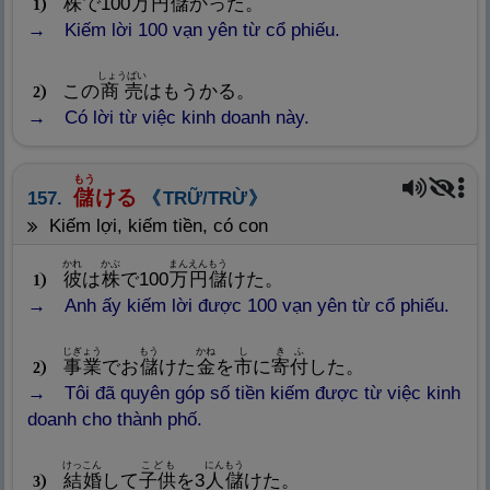
株
で100
万
円
儲
かった。
1
Kiếm lời 100 vạn yên từ cổ phiếu.
しょうばい
この
商
売
はもうかる。
2
Có lời từ việc kinh doanh này.
もう
儲
ける
157.
TRỮ/TRỪ
kiếm lợi, kiếm tiền, có con
かれ
かぶ
まんえん
もう
彼
は
株
で100
万
円
儲
けた。
1
Anh ấy kiếm lời được 100 vạn yên từ cổ phiếu.
じぎょう
もう
かね
し
きふ
事
業
でお
儲
けた
金
を
市
に
寄
付
した。
2
Tôi đã quyên góp số tiền kiếm được từ việc kinh
doanh cho thành phố.
けっこん
こども
にん
もう
結
婚
して
子
供
を3
人
儲
けた。
3