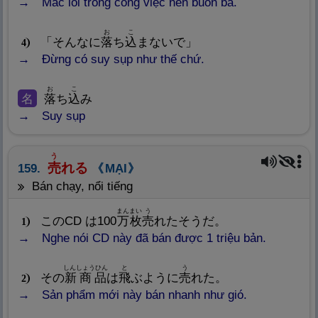
Mắc lỗi trong công việc nên buồn bã.
お
こ
「そんなに
落
ち
込
まないで」
4
Đừng có suy sụp như thế chứ.
お
こ
名
落
ち
込
み
Suy sụp
う
売
れる
159.
MẠI
bán chạy, nổi tiếng
まん
まい
う
このCD は100
万
枚
売
れたそうだ。
1
Nghe nói CD này đã bán được 1 triệu bản.
しんしょうひん
と
う
その
新
商
品
は
飛
ぶように
売
れた。
2
Sản phẩm mới này bán nhanh như gió.