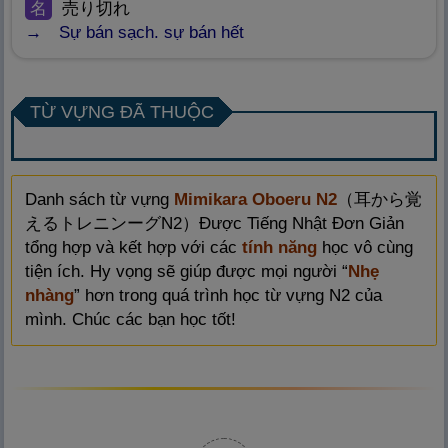
名
売
り
切
れ
Sự bán sạch. sự bán hết
TỪ VỰNG ĐÃ THUỘC
Danh sách từ vựng
Mimikara Oboeru N2
（
耳
から
覚
えるトレニンーグN2）Được Tiếng Nhật Đơn Giản
tổng hợp và kết hợp với các
tính năng
học vô cùng
tiện ích. Hy vọng sẽ giúp được mọi người “
Nhẹ
nhàng
” hơn trong quá trình học từ vựng N2 của
mình. Chúc các bạn học tốt!