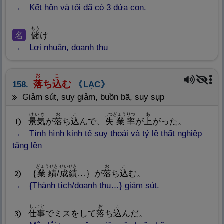
Kết hôn và tôi đã có 3 đứa con.
もう
名
儲
け
Lợi nhuận, doanh thu
お
こ
落
ち
込
む
158.
LẠC
giảm sút, suy giảm, buồn bã, suy sụp
けいき
お
こ
しつぎょう
りつ
あ
景
気
が
落
ち
込
んで、
失
業
率
が
上
がった。
1
Tình hình kinh tế suy thoái và tỷ lệ thất nghiệp
tăng lên
ぎょうせき
せいせき
お
こ
｛
業
績
/
成
績
…｝が
落
ち
込
む。
2
{Thành tích/doanh thu…} giảm sút.
しごと
お
こ
仕
事
でミスをして
落
ち
込
んだ。
3