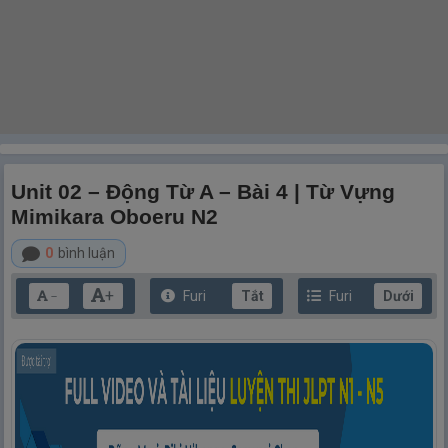
Unit 02 – Động Từ A – Bài 4 | Từ Vựng
Mimikara Oboeru N2
0
bình luận
+
Furi
Tắt
Furi
Dưới
－