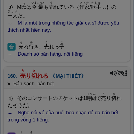
し
いま
もっと
う
さっか
かしゅ
M
氏
は
今
最
も
売
れている｛
作
家
/
歌
手
…｝の
3
ひとり
一
人
だ。
M là một trong những tác giả/ ca sĩ được yêu
thích nhất hiện nay.
う
ゆ
う
こ
合
売
れ
行
き、
売
れっ
子
Doanh số bán hàng, nổi tiếng
う
き
売
り
切
れる
160.
MẠI THIẾT
bán sạch, bán hết
じかん
う
き
そのコンサートのチケットは1
時
間
で
売
り
切
れ
1
たそうだ。
Nghe nói vé của buổi hòa nhạc đó đã bán hết
trong vòng 1 tiếng.
う
き