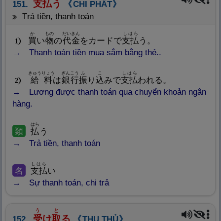
支
払
う
151.
CHI PHẤT
trả tiền, thanh toán
か
もの
だいきん
しはら
買
い
物
の
代
金
をカードで
支
払
う。
1
Thanh toán tiền mua sắm bằng thẻ..
きゅうりょう
ぎんこう
ふ
こ
しはら
給
料
は
銀
行
振
り
込
みで
支
払
われる。
2
Lương được thanh toán qua chuyển khoản ngân
hàng.
はら
類
払
う
Trả tiền, thanh toán
しはら
名
支
払
い
Sự thanh toán, chi trả
う
と
受
け
取
る
152.
THỤ THỦ