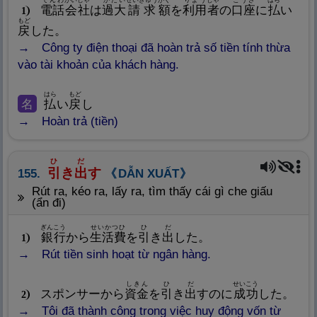
でんわ
がいしゃ
かだい
せいきゅう
がく
りよう
しゃ
こうざ
はら
電
話
会
社
は
過
大
請
求
額
を
利
用
者
の
口
座
に
払
い
1
もど
戻
した。
Công ty điện thoại đã hoàn trả số tiền tính thừa
vào tài khoản của khách hàng.
はら
もど
名
払
い
戻
し
Hoàn trả (tiền)
ひ
だ
引
き
出
す
155.
DẪN XUẤT
rút ra, kéo ra, lấy ra, tìm thấy cái gì che giấu
(ẩn đi)
ぎんこう
せいかつひ
ひ
だ
銀
行
から
生
活
費
を
引
き
出
した。
1
Rút tiền sinh hoạt từ ngân hàng.
しきん
ひ
だ
せいこう
スポンサーから
資
金
を
引
き
出
すのに
成
功
した。
2
Tôi đã thành công trong việc huy động vốn từ