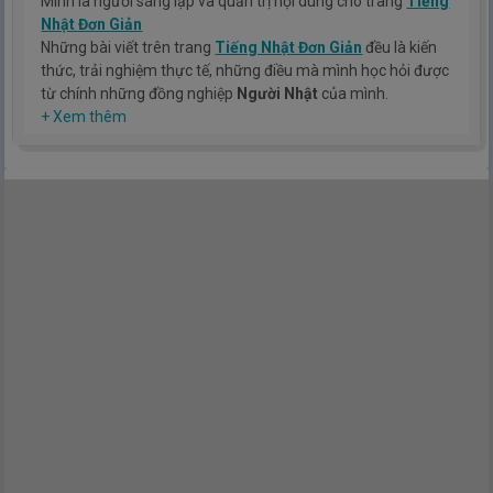
Mình là người sáng lập và quản trị nội dung cho trang
Tiếng
Nhật Đơn Giản
Những bài viết trên trang
Tiếng Nhật Đơn Giản
đều là kiến
thức, trải nghiệm thực tế, những điều mà mình học hỏi được
từ chính những đồng nghiệp
Người Nhật
của mình.
Hy vọng rằng kinh nghiệm mà mình có được sẽ giúp các bạn
+ Xem thêm
hiểu thêm về tiếng nhật, cũng như văn hóa, con người nhật
bản.
TIẾNG NHẬT ĐƠN GIẢN !