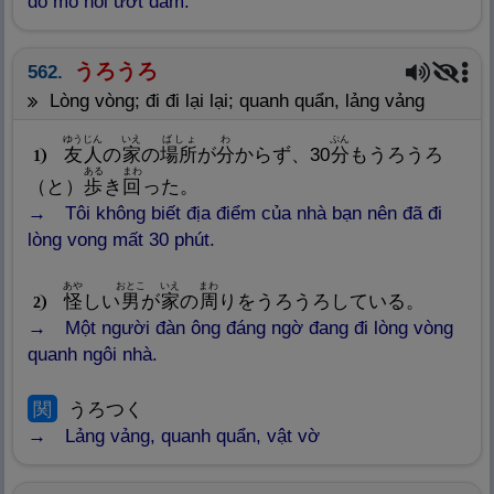
đổ mồ hôi ướt đẫm.
うろうろ
562.
Lòng vòng; đi đi lại lại; quanh quẩn, lảng vảng
ゆうじん
いえ
ばしょ
わ
ぷん
友
人
の
家
の
場
所
が
分
からず、30
分
もうろうろ
1
ある
まわ
（と）
歩
き
回
った。
Tôi không biết địa điểm của nhà bạn nên đã đi
lòng vong mất 30 phút.
あや
おとこ
いえ
まわ
怪
しい
男
が
家
の
周
りをうろうろしている。
2
Một người đàn ông đáng ngờ đang đi lòng vòng
quanh ngôi nhà.
関
うろつく
Lảng vảng, quanh quẩn, vật vờ