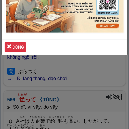
Rảnh rỗi nên đi lòng vòng quanh xóm.
ある
さんぽ
ぶらぶら｛
歩
く/
散
歩
する…｝
3
Đi dạo/Đi bộ lang thang
せんげつ
しつぎょう
いま
いえ
先
月
失
業
し、
今
は
家
でぶらぶらしている。
4
ĐÓNG
Tháng trước thất nghiệp nên bây giờ ở nhà ăn
không ngồi rồi.
関
ぶらつく
Đi lang thang, dạo chơi
したが
従
って
566.
TÙNG
sở dĩ, vì vậy, do vậy
しゃ
だいきぎょう
きゅうりょう
たか
A
社
は
大
企
業
で
給
料
も
高
い。したがって、
1
にゅうしゃ
きぼうしゃ
おお