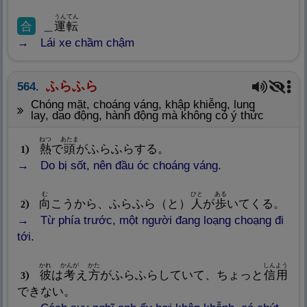
うんてん
合
＿
運
転
Lái xe chầm chậm
ふらふら
564.
chóng mặt, choáng váng, khập khiễng, lung
lay, dao động, hành động mà không có ý thức
ねつ
あたま
熱
で
頭
がふらふらする。
1
Do bị sốt, nên đầu óc choáng váng.
む
ひと
ある
向
こうから、ふらふら（と）
人
が
歩
いてくる。
2
Từ phía trước, một người đang loạng choạng đi
tới.
かれ
かんが
かた
しんよう
彼
は
考
え
方
がふらふらしていて、ちょっと
信
用
3
できない。