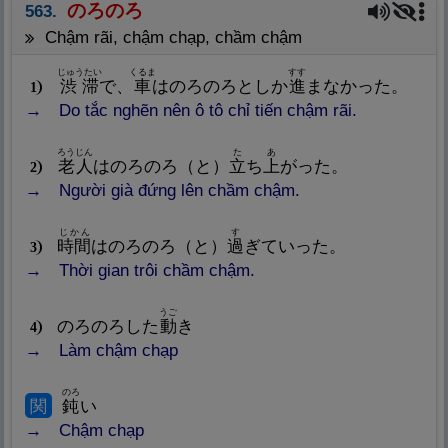
のろのろ
563.
chậm rãi, chậm chạp, chầm chậm
じゅうたい
くるま
すす
渋
滞
で、
車
はのろのろとしか
進
まなかった。
1
Do tắc nghẽn nên ô tô chỉ tiến chậm rãi.
ろうじん
た
あ
老
人
はのろのろ（と）
立
ち
上
がった。
2
Người già đứng lên chầm chậm.
じかん
す
時
間
はのろのろ（と）
過
ぎていった。
3
Thời gian trôi chầm chậm.
うご
のろのろした
動
き
4
Làm chậm chạp
のろ
関
鈍
い
Chậm chạp