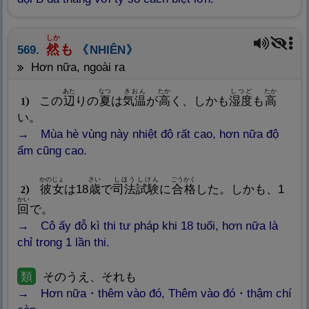
しか
然
も
569.
NHIÊN
hơn nữa, ngoài ra
あた
なつ
きおん
たか
しつど
たか
この
辺
りの
夏
は
気
温
が
高
く、しかも
湿
度
も
高
1
い。
Mùa hè vùng này nhiệt độ rất cao, hơn nữa độ
ẩm cũng cao.
かのじょ
さい
しほう
しけん
ごうかく
彼
女
は18
歳
で
司
法
試
験
に
合
格
した。しかも、1
2
かい
回
で。
Cô ấy đỗ kì thi tư pháp khi 18 tuổi, hơn nữa là
chỉ trong 1 lần thi.
類
そのうえ、それも
Hơn nữa・thêm vào đó, Thêm vào đó・thậm chí