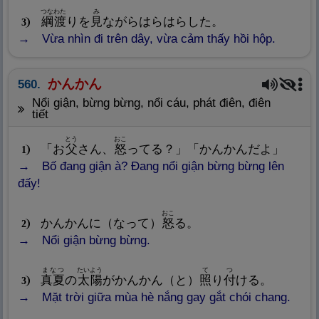
つなわた
み
綱
渡
りを
見
ながらはらはらした。
3
Vừa nhìn đi trên dây, vừa cảm thấy hồi hộp.
かんかん
560.
Nổi giận, bừng bừng, nổi cáu, phát điên, điên
tiết
とう
おこ
「お
父
さん、
怒
ってる？」「かんかんだよ」
1
Bố đang giận à? Đang nổi giận bừng bừng lên
đấy!
おこ
かんかんに（なって）
怒
る。
2
Nổi giận bừng bừng.
まなつ
たいよう
て
つ
真
夏
の
太
陽
がかんかん（と）
照
り
付
ける。
3
Mặt trời giữa mùa hè nắng gay gắt chói chang.