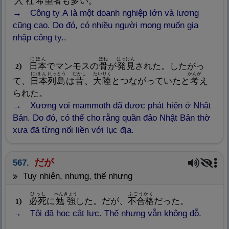
入
社
希
望
者
も
多
い。
Công ty A là một doanh nghiệp lớn và lương
cũng cao. Do đó, có nhiều người mong muốn gia
nhập công ty..
にほん
ほね
はっけん
日
本
でマンモスの
骨
が
発
見
された。したがっ
2
にほん
れっとう
むかし
たいりく
かんが
て、
日
本
列
島
は
昔
、
大
陸
とつながっていたと
考
え
られた。
Xương voi mammoth đã được phát hiện ở Nhật
Bản. Do đó, có thể cho rằng quần đảo Nhật Bản thờ
xưa đã từng nối liền với lục địa.
だが
567.
tuy nhiên, nhưng, thế nhưng
ひっし
べんきょう
ふごうかく
必
死
に
勉
強
した。だが、
不
合
格
だった。
1
Tôi đã học cật lực. Thế nhưng vẫn không đỗ.