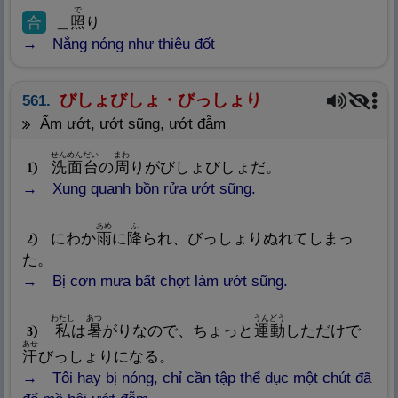
で
合
＿
照
り
Nắng nóng như thiêu đốt
びしょびしょ・びっしょり
561.
ẩm ướt, ướt sũng, ướt đẫm
せんめんだい
まわ
洗
面
台
の
周
りがびしょびしょだ。
1
Xung quanh bồn rửa ướt sũng.
あめ
ふ
にわか
雨
に
降
られ、びっしょりぬれてしまっ
2
た。
Bị cơn mưa bất chợt làm ướt sũng.
わたし
あつ
うんどう
私
は
暑
がりなので、ちょっと
運
動
しただけで
3
あせ
汗
びっしょりになる。
Tôi hay bị nóng, chỉ cần tập thể dục một chút đã