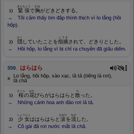
きんちょう
むね
緊
張
で
胸
がどきどきする。
1
Tôi cảm thấy tim đập thình thịch vì lo lắng (hồi
hộp).
かく
してき
隠
していたことを
指
摘
されて、どきりとした。
2
Hồi hộp, lo lắng vì bị chỉ ra chuyện đã giấu diếm.
はらはら
559.
lo lắng, hồi hộp, xào xạc, lả tả (tiếng lá rơi),
lã chã
さくら
はな
ち
桜
の
花
びらがはらはらと
散
った。
1
Những cánh hoa anh đào rơi lả tả.
しょうじょ
なみだ
なが
少
女
ははらはらと
涙
を
流
した。
2
Cô gái đã rơi nước mắt lã chã.