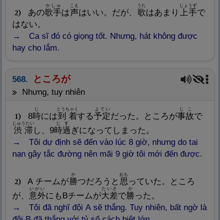
かしゅ
こえ
うた
じょうず
あの
歌
手
は
声
はいい。だが、
歌
はあまり
上
手
で
2
はない。
Ca sĩ đó có giọng tốt. Nhưng, hát không được
hay cho lắm.
ところが
568.
nhưng, tuy nhiên
じ
とうちゃく
よてい
じこ
8
時
には
到
着
する
予
定
だった。ところが
事
故
で
1
じゅうたい
じ
す
渋
滞
し、9
時
過
ぎになってしまった。
Tôi dự định sẽ đến vào lúc 8 giờ, nhưng do tai
nạn gây tắc đường nên mãi 9 giờ tôi mới đến được.
か
おも
A チームが
勝
つだろうと
思
っていた。ところ
2
いがい
たいさ
か
が、
意
外
にもBチームが
大
差
で
勝
った。
Tôi đã nghĩ đội A sẽ thắng. Tuy nhiên, bất ngờ là
đội B đã thắng với tỷ số cách biệt lớn.