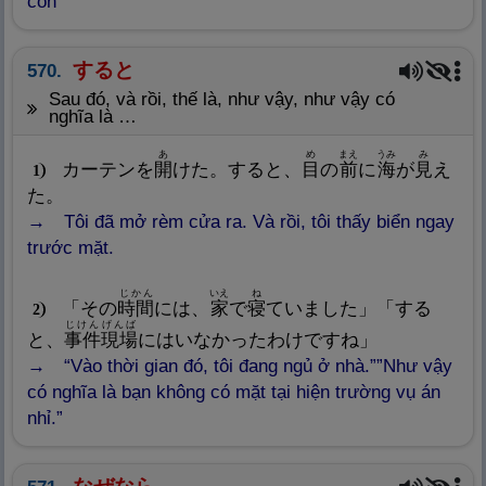
còn
すると
570.
Sau đó, và rồi, thế là, như vậy, như vậy có
nghĩa là …
あ
め
まえ
うみ
み
カーテンを
開
けた。すると、
目
の
前
に
海
が
見
え
1
た。
Tôi đã mở rèm cửa ra. Và rồi, tôi thấy biển ngay
trước mặt.
じかん
いえ
ね
「その
時
間
には、
家
で
寝
ていました」「する
2
じけん
げんば
と、
事
件
現
場
にはいなかったわけですね」
“Vào thời gian đó, tôi đang ngủ ở nhà.””Như vậy
có nghĩa là bạn không có mặt tại hiện trường vụ án
nhỉ.”