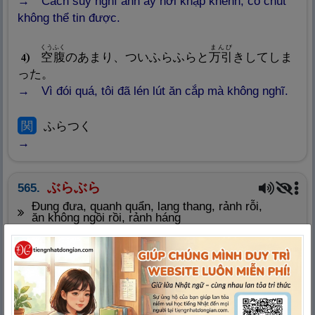
Cách suy nghĩ anh ấy hơi khập khễnh, có chút
không thể tin được.
くうふく
まんび
空
腹
のあまり、ついふらふらと
万
引
きしてしま
4
った。
Vì đói quá, tôi đã lén lút ăn cắp mà không nghĩ.
関
ふらつく
ぶらぶら
565.
đung đưa, quanh quẩn, lang thang, rảnh rỗi,
ăn không ngồi rồi, rảnh háng
お
き
えだ
ゆ
折
れた
木
の
枝
がぶらぶら（と）
揺
れている。
1
Cành cây bị gãy đang đung đưa.
ひま
きんじょ
暇
だったので、
近
所
をぶらぶらした。
2