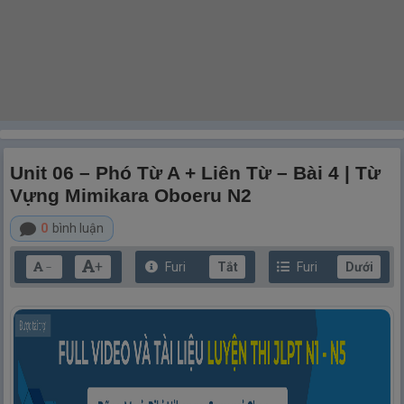
Unit 06 – Phó Từ A + Liên Từ – Bài 4 | Từ
Vựng Mimikara Oboeru N2
0
bình luận
+
Furi
Tắt
Furi
Dưới
－