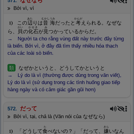
なぜなら
571.
bởi vì, vì
あた
むかし
うみ
かんが
この
辺
りは
昔
海
だったと
考
えられる。なぜな
1
かい
かせき
み
ら、
貝
の
化
石
が
見
つかっているからだ。
Người ta cho rằng vùng đất này trước đây từng
là biển. Bởi vì, ở đây đã tìm thấy nhiều hóa thạch
của các loài sò biển.
類
なぜかというと、どうしてかというと
Lý do là vì (thường được dùng trong văn viết),
Lý do là vì (sử dụng trong các tình huống giao tiếp
hàng ngày và có cảm giác gần gũi hơn)
だって
572.
bởi vì, tại, chả là (Văn nói của なぜなら)
た
きら
「どうして
食
べないの？」「だって、
嫌
いなん
1