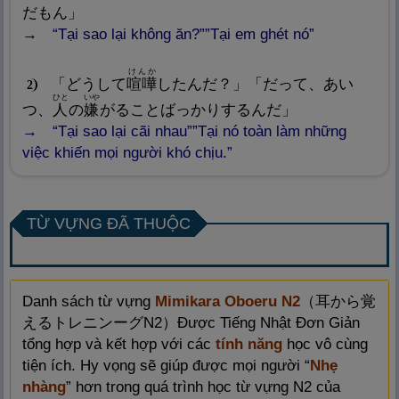
だもん」
“Tại sao lại không ăn?””Tại em ghét nó”
けんか
「どうして
喧
嘩
したんだ？」「だって、あい
2
ひと
いや
つ、
人
の
嫌
がることばっかりするんだ」
“Tại sao lại cãi nhau””Tại nó toàn làm những
việc khiến mọi người khó chịu.”
TỪ VỰNG ĐÃ THUỘC
Danh sách từ vựng
Mimikara Oboeru N2
（
耳
から
覚
えるトレニンーグN2）Được Tiếng Nhật Đơn Giản
tổng hợp và kết hợp với các
tính năng
học vô cùng
tiện ích. Hy vọng sẽ giúp được mọi người “
Nhẹ
nhàng
” hơn trong quá trình học từ vựng N2 của