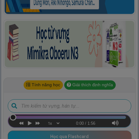
Tính năng học
Giải thích định nghĩa
0:00
/
1:56
Học qua Flashcard