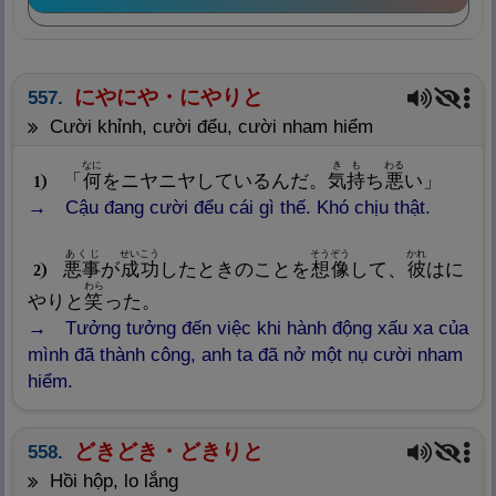
にやにや・にやりと
557.
cười khỉnh, cười đểu, cười nham hiểm
なに
きも
わる
「
何
をニヤニヤしているんだ。
気
持
ち
悪
い」
1
Cậu đang cười đểu cái gì thế. Khó chịu thật.
あくじ
せいこう
そうぞう
かれ
悪
事
が
成
功
したときのことを
想
像
して、
彼
はに
2
わら
やりと
笑
った。
Tưởng tưởng đến việc khi hành động xấu xa của
mình đã thành công, anh ta đã nở một nụ cười nham
hiểm.
どきどき・どきりと
558.
hồi hộp, lo lắng